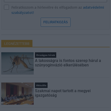
Feliratkozom a hírlevélre és elfogadom az
adatvédelmi
szabályzatot!
FELIRATKOZÁS
LEGNÉZETTEBB
Országos hírek
A lakosságra is fontos szerep hárul a
szúnyoginvázió elkerülésében
Aktuális
Szakmai napot tartott a megyei
igazgatóság