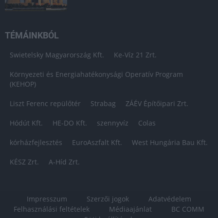
TÉMÁINKBÓL
Swietelsky Magyarország Kft.
Ke-Víz 21 Zrt.
Környezeti és Energiahatékonysági Operatív Program
(KEHOP)
Liszt Ferenc repülőtér
Strabag
ZÁÉV Építőipari Zrt.
Hódút Kft.
HE-DO Kft.
szennyvíz
Colas
kórházfejlesztés
EuroAszfalt Kft.
West Hungária Bau Kft.
KÉSZ Zrt.
A-Híd Zrt.
Impresszum
Szerzői jogok
Adatvédelem
Felhasználási feltételek
Médiaajánlat
BC COMM