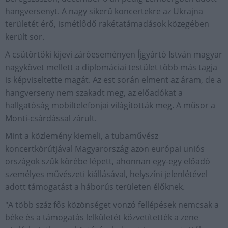
hangversenyt. A nagy sikerű koncertekre az Ukrajna
területét érő, ismétlődő rakétatámadások közegében
került sor.
A csütörtöki kijevi záróeseményen Íjgyártó István magyar
nagykövet mellett a diplomáciai testület több más tagja
is képviseltette magát. Az est során elment az áram, de a
hangverseny nem szakadt meg, az előadókat a
hallgatóság mobiltelefonjai világították meg. A műsor a
Monti-csárdással zárult.
Mint a közlemény kiemeli, a tubaművész
koncertkörútjával Magyarország azon európai uniós
országok szűk körébe lépett, ahonnan egy-egy előadó
személyes művészeti kiállásával, helyszíni jelenlétével
adott támogatást a háborús területen élőknek.
"A több száz fős közönséget vonzó fellépések nemcsak a
béke és a támogatás lelkületét közvetítették a zene