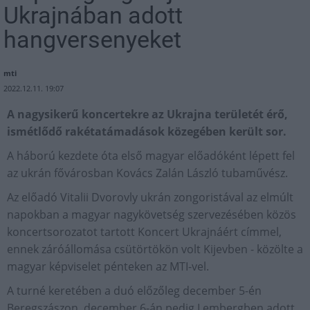
Ukrajnában adott
hangversenyeket
mti
2022.12.11. 19:07
A nagysikerű koncertekre az Ukrajna területét érő,
ismétlődő rakétatámadások közegében került sor.
A háború kezdete óta első magyar előadóként lépett fel
az ukrán fővárosban Kovács Zalán László tubaművész.
Az előadó Vitalii Dvorovly ukrán zongoristával az elmúlt
napokban a magyar nagykövetség szervezésében közös
koncertsorozatot tartott Koncert Ukrajnáért címmel,
ennek záróállomása csütörtökön volt Kijevben - közölte a
magyar képviselet pénteken az MTI-vel.
A turné keretében a duó előzőleg december 5-én
Beregszászon, december 6-án pedig Lembergben adott