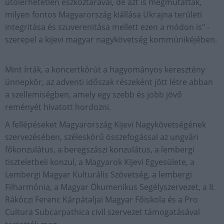
utolérhetetlen eszköztárával, de azt is megmutatták,
milyen fontos Magyarország kiállása Ukrajna területi
integritása és szuverenitása mellett ezen a módon is" -
szerepel a kijevi magyar nagykövetség kommünikéjében.
Mint írták, a koncertkörút a hagyományos keresztény
ünnepkör, az adventi időszak részeként jött létre abban
a szellemiségben, amely egy szebb és jobb jövő
reményét hivatott hordozni.
A fellépéseket Magyarország Kijevi Nagykövetségének
szervezésében, széleskörű összefogással az ungvári
főkonzulátus, a beregszászi konzulátus, a lembergi
tiszteletbeli konzul, a Magyarok Kijevi Egyesülete, a
Lembergi Magyar Kulturális Szövetség, a lembergi
Filharmónia, a Magyar Ökumenikus Segélyszervezet, a II.
Rákóczi Ferenc Kárpátaljai Magyar Főiskola és a Pro
Cultura Subcarpathica civil szervezet támogatásával