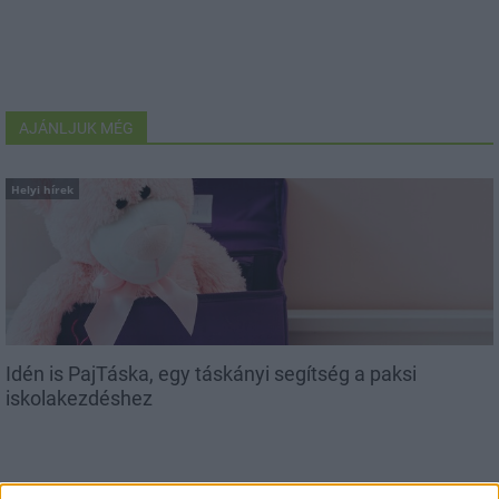
AJÁNLJUK MÉG
Helyi hírek
Idén is PajTáska, egy táskányi segítség a paksi
iskolakezdéshez