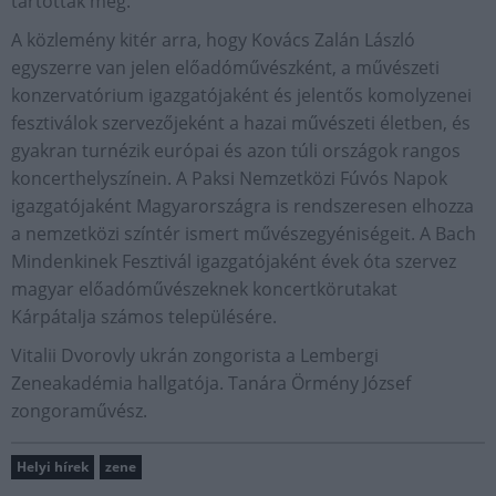
tartották meg.
A közlemény kitér arra, hogy Kovács Zalán László
egyszerre van jelen előadóművészként, a művészeti
konzervatórium igazgatójaként és jelentős komolyzenei
fesztiválok szervezőjeként a hazai művészeti életben, és
gyakran turnézik európai és azon túli országok rangos
koncerthelyszínein. A Paksi Nemzetközi Fúvós Napok
igazgatójaként Magyarországra is rendszeresen elhozza
a nemzetközi színtér ismert művészegyéniségeit. A Bach
Mindenkinek Fesztivál igazgatójaként évek óta szervez
magyar előadóművészeknek koncertkörutakat
Kárpátalja számos településére.
Vitalii Dvorovly ukrán zongorista a Lembergi
Zeneakadémia hallgatója. Tanára Örmény József
zongoraművész.
Helyi hírek
zene