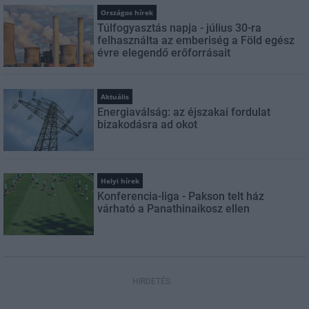
Országos hírek
Túlfogyasztás napja - július 30-ra
felhasználta az emberiség a Föld egész
évre elegendő erőforrásait
Aktuális
Energiaválság: az éjszakai fordulat
bizakodásra ad okot
Helyi hírek
Konferencia-liga - Pakson telt ház
várható a Panathinaikosz ellen
HIRDETÉS