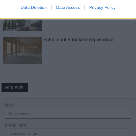
Még több zöld, még több virág és új
Data Deletion
Data Access
Privacy Policy
játszótér Debrecen egyik legfontosabb
terén
Fából épül Budakeszi új óvodája
HÍRLEVÉL
Név
E-mail cím