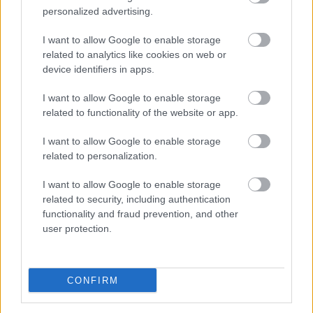
personalized advertising.
I want to allow Google to enable storage
related to analytics like cookies on web or
Bicske
vízvezeték
ivóvízhálózat
közműfejlesztés
device identifiers in apps.
Látlelet a hazai víziközművekről? Egyetlen, fél
I want to allow Google to enable storage
évszázados vezetéken múlt Bicske vízellátása
related to functionality of the website or app.
A Fejér megyei település nemcsak egy elöregedett, stratégiai
jelentőségű ivóvíz-fővezetéket cserél le.
I want to allow Google to enable storage
related to personalization.
Épített öröksége megújításával is készül
I want to allow Google to enable storage
Mohács a csata ötszázadik
évfordulójára
related to security, including authentication
functionality and fraud prevention, and other
user protection.
A tengerfenék alatt négy óriáskábellel
kötik össze Spanyolország és
Franciaország villamosenergia-
CONFIRM
hálózatát