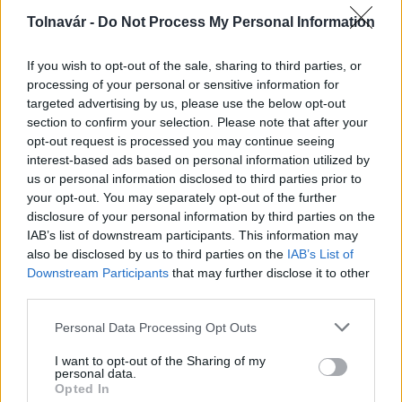
Tolnavár -
Do Not Process My Personal Information
Helyi hírek
If you wish to opt-out of the sale, sharing to third parties, or
processing of your personal or sensitive information for
targeted advertising by us, please use the below opt-out
section to confirm your selection. Please note that after your
opt-out request is processed you may continue seeing
interest-based ads based on personal information utilized by
Beindult az őszibarackszezon, szeptemberig
us or personal information disclosed to third parties prior to
élvezhetjük
your opt-out. You may separately opt-out of the further
disclosure of your personal information by third parties on the
IAB’s list of downstream participants. This information may
also be disclosed by us to third parties on the
IAB’s List of
Downstream Participants
that may further disclose it to other
third parties.
Helyi hírek
Please note that this website/app uses one or more Google
Personal Data Processing Opt Outs
services and may gather and store information including but
not limited to your visit or usage behaviour. You may click to
I want to opt-out of the Sharing of my
personal data.
grant or deny consent to Google and its third-party tags to
Opted In
use your data for below specified purposes in below Google