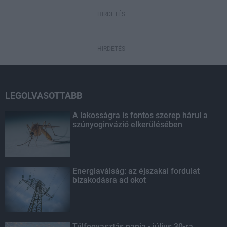
HIRDETÉS
HIRDETÉS
LEGOLVASOTTABB
A lakosságra is fontos szerep hárul a
szúnyoginvázió elkerülésében
Energiaválság: az éjszakai fordulat
bizakodásra ad okot
Túlfogyasztás napja - július 30-ra