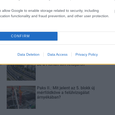
Új gyalogosátkelők és jelzőlámpás
csomópont épül Angyalföldön
o allow Google to enable storage related to security, including
cation functionality and fraud prevention, and other user protection.
Másfélszeresére bővítik
Hódmezővásárhely jó hírű
CONFIRM
református iskoláját
Data Deletion
Data Access
Privacy Policy
Látványos építési szakasz indult
be a Flórián téri felüljárón
t
Paks II.: Mit jelent az 5. blokk új
mérföldköve a felülvizsgálat
árnyékában?