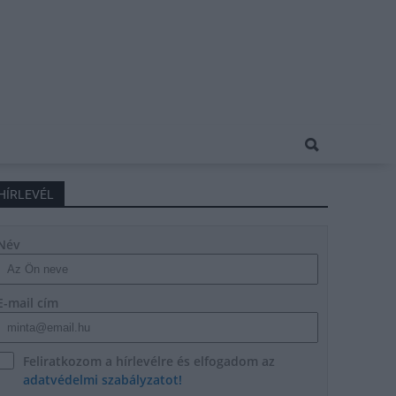
HÍRLEVÉL
Név
E-mail cím
Feliratkozom a hírlevélre és elfogadom az
adatvédelmi szabályzatot!