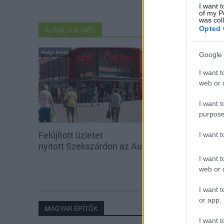
I want t
of my P
was col
Opted 
AJÁNLJUK MÉG
Helyi hírek
Helyi hírek
Google 
I want t
web or d
I want t
purpose
Felújított üzletet
Amire többmill
I want 
nyitott Szekszárdon az Auchan
szombattól m
csökken a ria
I want t
web or d
I want t
or app.
MAGYAR ÉPÍTŐK
I want t