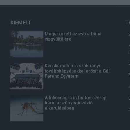
KIEMELT
T
Megérkezett az eső a Duna
vízgyűjtőjére
Kecskeméten is szakirányú
továbbképzésekkel erősít a Gál
Ferenc Egyetem
A lakosságra is fontos szerep
hárul a szúnyoginvázió
elkerülésében