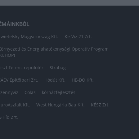
ÉMÁINKBÓL
Swietelsky Magyarország Kft.
Ke-Víz 21 Zrt.
Környezeti és Energiahatékonysági Operatív Program
(KEHOP)
Liszt Ferenc repülőtér
Strabag
ZÁÉV Építőipari Zrt.
Hódút Kft.
HE-DO Kft.
szennyvíz
Colas
kórházfejlesztés
EuroAszfalt Kft.
West Hungária Bau Kft.
KÉSZ Zrt.
A-Híd Zrt.