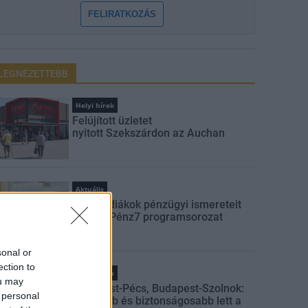
FELIRATKOZÁS
LEGNÉZETTEBB
Helyi hírek
Felújított üzletet
nyitott Szekszárdon az Auchan
Aktuális
Indul a diákok pénzügyi ismereteit
erősítő Pénz7 programsorozat
sonal or
ection to
Helyi hírek
ou may
Budapest-Pécs, Budapest-Szolnok:
 personal
gyorsabb és biztonságosabb lett a