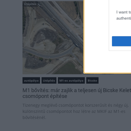
Útépítés
I want t
authenti
autópálya
útépítés
M1-es autópálya
Bicske
M1 bővítés: már zajlik a teljesen új Bicske Kele
csomópont építése
Tizenegy meglévő csomópontot korszerűsít és négy új,
különszintű csomópontot hoz létre az MKIF az M1-es
bővítésénél.