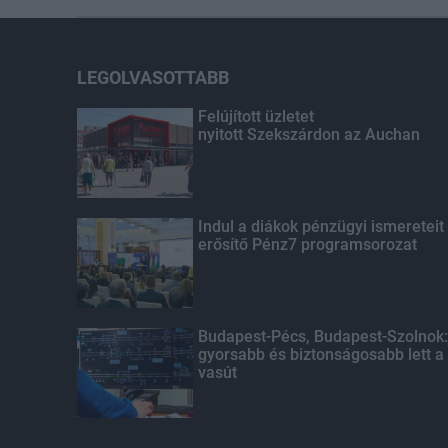
LEGOLVASOTTABB
Felújított üzletet
nyitott Szekszárdon az Auchan
Indul a diákok pénzügyi ismereteit
erősítő Pénz7 programsorozat
Budapest-Pécs, Budapest-Szolnok:
gyorsabb és biztonságosabb lett a
vasút