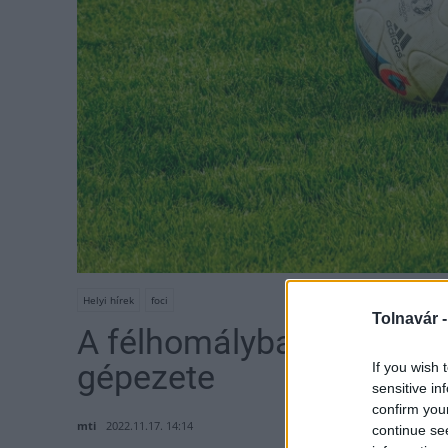
Helyi hírek
foci
Tolnavár 
A félhomályban sem állt 
gépezete
If you wish 
sensitive in
confirm you
mti
2022.11.17. 14:14
continue se