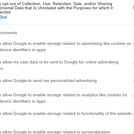
o opt-out of Collection, Use, Retention, Sale, and/or Sharing
ersonal Data that Is Unrelated with the Purposes for which it
lected.
Out
Helyi hírek
consents
o allow Google to enable storage related to advertising like cookies on
evice identifiers in apps.
o allow my user data to be sent to Google for online advertising
s.
ióan vártunk:
A hőségben is védik a
to allow Google to send me personalized advertising.
ásodfokúra
növényzetet Pakson
sztás
o allow Google to enable storage related to analytics like cookies on
evice identifiers in apps.
o allow Google to enable storage related to functionality of the website
o allow Google to enable storage related to personalization.