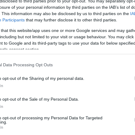
disclosed to third parties prior to your opt-out. You may separately opt-
losure of your personal information by third parties on the IAB’s list of
. This information may also be disclosed by us to third parties on the
IA
 végül biztos győzelmet arattak az Újpest felett.
Participants
that may further disclose it to other third parties.
 that this website/app uses one or more Google services and may gath
labdarúgó OTP Bank Liga 16. fordulójának szombati
including but not limited to your visit or usage behaviour. You may click 
nul, de egy mintaszerűen felépített támadás végén
 to Google and its third-party tags to use your data for below specifi
elte közelről a kapuba.
ogle consent section.
az egyik reflektor a stadionban, félhomályban
m zavarta, gyorsan megduplázta előnyét - Papp adta a
l Data Processing Opt Outs
ben maradt. Egy idő után aztán ismét átvették az
o opt-out of the Sharing of my personal data.
lálattal szorossá tették az állást. A hajrá változatos
In
elem mellett újra kétgólossá tette előnyét, amely
o opt-out of the Sale of my Personal Data.
In
to opt-out of processing my Personal Data for Targeted
ing.
In