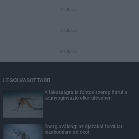
HIRDETÉS
HIRDETÉS
HIRDETÉS
LEGOLVASOTTABB
A lakosságra is fontos szerep hárul a
szúnyoginvázió elkerülésében
Energiaválság: az éjszakai fordulat
bizakodásra ad okot