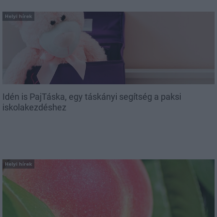
Helyi hírek
Idén is PajTáska, egy táskányi segítség a paksi
iskolakezdéshez
Helyi hírek