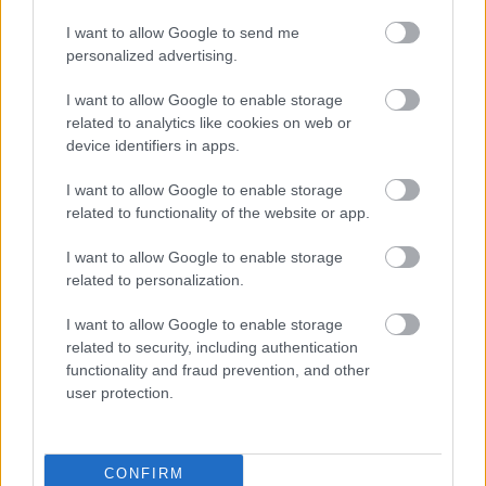
múlt Bicske vízellátása
I want to allow Google to send me
personalized advertising.
Épített öröksége megújításával is készül
I want to allow Google to enable storage
Mohács a csata ötszázadik
related to analytics like cookies on web or
évfordulójára
device identifiers in apps.
I want to allow Google to enable storage
related to functionality of the website or app.
A tengerfenék alatt négy óriáskábellel
kötik össze Spanyolország és
Franciaország villamosenergia-
I want to allow Google to enable storage
hálózatát
related to personalization.
I want to allow Google to enable storage
related to security, including authentication
functionality and fraud prevention, and other
HÍRLEVÉL
user protection.
Név
CONFIRM