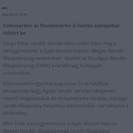
mti
2022.09.10. 11:45
Szekszárdon és Dombóváron is fontos szerepeket
töltött be.
Varga Péter rendőr dandártábornokot bízta meg a
belügyminiszter a Győr-Moson-Sopron Megyei Rendőr-
főkapitányság vezetésével - közölte az Országos Rendőr-
főkapitányság (ORFK) a rendőrség honlapján
csütörtökön.
A tárcavezető egyúttal augusztus 31-ei hatállyal
visszavonta Nagy Ágnes rendőr ezredes ideiglenes
vezetői megbízatását és visszahelyezte korábbi, bűnügyi
rendőrfőkapitány-helyettesi beosztásába - tartalmazza a
közlemény.
Mint írták: a belügyminiszter a Győr-Moson-Sopron
Megyei Rendőr-főkapitányság rendőrfőkapitány