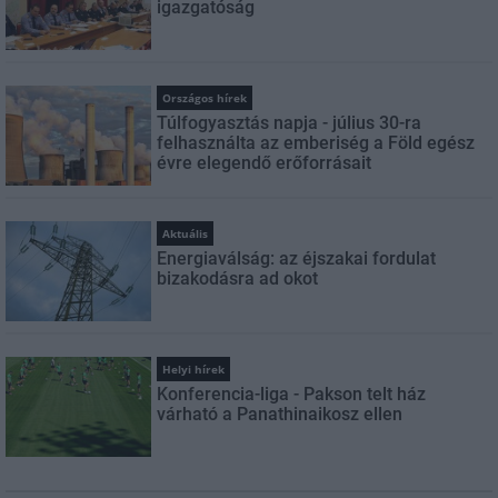
igazgatóság
Országos hírek
Túlfogyasztás napja - július 30-ra
felhasználta az emberiség a Föld egész
évre elegendő erőforrásait
Aktuális
Energiaválság: az éjszakai fordulat
bizakodásra ad okot
Helyi hírek
Konferencia-liga - Pakson telt ház
várható a Panathinaikosz ellen