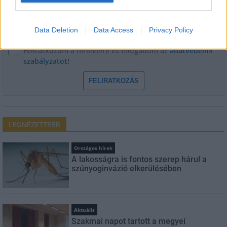
E-mail cím
Data Deletion
Data Access
Privacy Policy
Feliratkozom a hírlevélre és elfogadom az
adatvédelmi
szabályzatot!
FELIRATKOZÁS
LEGNÉZETTEBB
Országos hírek
A lakosságra is fontos szerep hárul a
szúnyoginvázió elkerülésében
Aktuális
Szakmai napot tartott a megyei