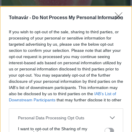
Beindult az őszibarackszezon, szeptemberig
Tolnavár -
Do Not Process My Personal Information
élvezhetjük
If you wish to opt-out of the sale, sharing to third parties, or
processing of your personal or sensitive information for
targeted advertising by us, please use the below opt-out
section to confirm your selection. Please note that after your
opt-out request is processed you may continue seeing
interest-based ads based on personal information utilized by
MAGYAR ÉPÍTŐK
us or personal information disclosed to third parties prior to
your opt-out. You may separately opt-out of the further
disclosure of your personal information by third parties on the
Mi épül?
IAB’s list of downstream participants. This information may
also be disclosed by us to third parties on the
IAB’s List of
Downstream Participants
that may further disclose it to other
third parties.
Please note that this website/app uses one or more Google
Personal Data Processing Opt Outs
services and may gather and store information including but
not limited to your visit or usage behaviour. You may click to
I want to opt-out of the Sharing of my