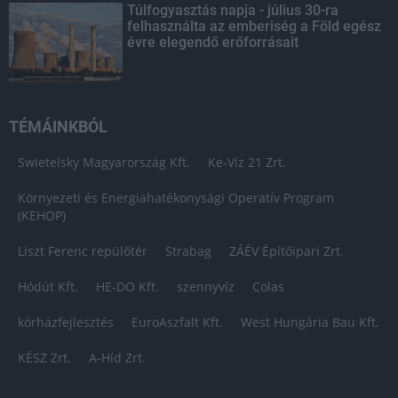
Túlfogyasztás napja - július 30-ra
felhasználta az emberiség a Föld egész
évre elegendő erőforrásait
TÉMÁINKBÓL
Swietelsky Magyarország Kft.
Ke-Víz 21 Zrt.
Környezeti és Energiahatékonysági Operatív Program
(KEHOP)
Liszt Ferenc repülőtér
Strabag
ZÁÉV Építőipari Zrt.
Hódút Kft.
HE-DO Kft.
szennyvíz
Colas
kórházfejlesztés
EuroAszfalt Kft.
West Hungária Bau Kft.
KÉSZ Zrt.
A-Híd Zrt.