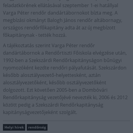
feladatkörének ellátásával szeptember 1-ei hatállyal
Varga Péter rendőr dandártábornokot bízta meg. A
megbízási okmányt Balogh János rendőr altábornagy,
országos rendőrfőkapitány adta át az új megbízott
főkapitánynak - tették hozzá.
A tájékoztatás szerint Varga Péter rendőr
dandártábornok a Rendőrtiszti Főiskola elvégzése után,
1992-ben a Szekszárdi Rendőrkapitányságon bűnügyi
nyomozóként kezdte rendőri pályafutását. Szekszárdon
később alosztályvezető-helyettesként, aztán
alosztályvezetőként, később osztályvezetőként
dolgozott. Ezt követően 2005-ben a Dombóvári
Rendőrkapitányság vezetőjévé nevezték ki, 2006 és 2012
között pedig a Szekszárdi Rendőrkapitányság
kapitányságvezetőjeként szolgált.
Helyi hírek
rendőrség