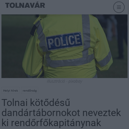
illusztráció - pixabay
Helyi hírek
rendőrség
Tolnai kötődésű
dandártábornokot neveztek
ki rendőrfőkapitánynak