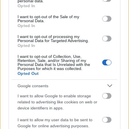
personal data.
grant or deny consent to Google and its third-party tags to
Opted In
use your data for below specified purposes in below Google
consent section.
I want to opt-out of the Sale of my
Personal Data.
Opted In
Paks
paksi atomerőmű
Paks II
Paks II. Atomerőmű Zrt.
I want to opt-out of processing my
Paks II.: Mit jelent az 5. blokk új mérföldköve a
Personal Data for Targeted Advertising.
felülvizsgálat árnyékában?
Opted In
Megkezdődött az 5. blokk reaktorépületének alaplemez-
I want to opt-out of Collection, Use,
kivitelezése, miközben a felülvizsgálat arra keresi a választ,
Retention, Sale, and/or Sharing of my
Personal Data that Is Unrelated with the
hogy a megváltozott gazdasági és geopolitikai környezetben
Purposes for which it was collected.
milyen feltételek mellett érdemes továbbvinni Magyarország
Opted Out
egyik legnagyobb beruházását.
Google consents
Elkészült a Liszt Ferenc repülőtér
I want to allow Google to enable storage
közelében lévő logisztikai bázis út- és
közműhálózatának fejlesztése
related to advertising like cookies on web or
device identifiers in apps.
I want to allow my user data to be sent to
Látlelet a hazai víziközművekről?
Google for online advertising purposes.
Egyetlen, fél évszázados vezetéken