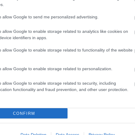
s.
to allow Google to send me personalized advertising.
o allow Google to enable storage related to analytics like cookies on
evice identifiers in apps.
Helyi hírek
o allow Google to enable storage related to functionality of the website
o allow Google to enable storage related to personalization.
o allow Google to enable storage related to security, including
ióan vártunk:
A hőségben is védik a
cation functionality and fraud prevention, and other user protection.
ásodfokúra
növényzetet Pakson
sztás
CONFIRM
Data Deletion
Data Access
Privacy Policy