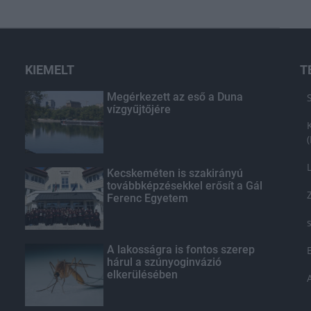
KIEMELT
T
Megérkezett az eső a Duna
vízgyűjtőjére
Kecskeméten is szakirányú
továbbképzésekkel erősít a Gál
Ferenc Egyetem
A lakosságra is fontos szerep
hárul a szúnyoginvázió
elkerülésében