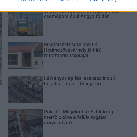
Új gyalogosátkelők és jelzőlámpás
csomópont épül Angyalföldön
Másfélszeresére bővítik
Hódmezővásárhely jó hírű
református iskoláját
Látványos építési szakasz indult
be a Flórián téri felüljárón
t
Paks II.: Mit jelent az 5. blokk új
mérföldköve a felülvizsgálat
árnyékában?