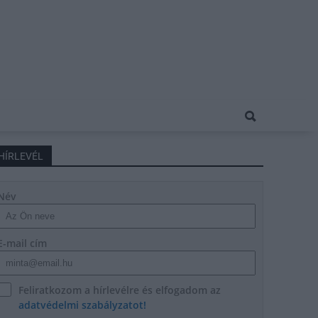
HÍRLEVÉL
Név
E-mail cím
Feliratkozom a hírlevélre és elfogadom az
adatvédelmi szabályzatot!