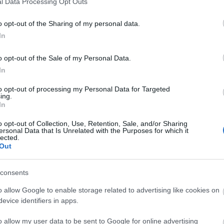
l Data Processing Opt Outs
 voltak.
eszt - javítási munkáit szintén megkezdik, előbbit a
o opt-out of the Sharing of my personal data.
égével. A Duna-Dráva Nemzeti Park Igazgatósága
In
lógusok és régészek közreműködésével megkezdődött
 is. A feltárás célja, hogy a hős katonák fél
o opt-out of the Sale of my Personal Data.
In
a végtisztességet.
zerint a pécsi központú Janus Pannonius Múzeum
to opt-out of processing my Personal Data for Targeted
ing.
m antropológusai a nemzeti park
In
sával végzik el az emlékhely tömegsírjainak
o opt-out of Collection, Use, Retention, Sale, and/or Sharing
25-ig zajlanak.
ersonal Data that Is Unrelated with the Purposes for which it
lected.
esen új interaktív kiállítás keretében - így a legújabb
Out
redményeit felhasználva - mutatnák be a jövőben a
rsfordító történelmi eseményét.
consents
o allow Google to enable storage related to advertising like cookies on
evice identifiers in apps.
o allow my user data to be sent to Google for online advertising