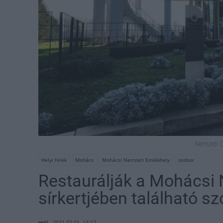
Nemzeti Ö
Helyi hírek
Mohács
Mohácsi Nemzeti Emlékhely
szobor
Restaurálják a Mohácsi
sírkertjében található s
mti
2021.02.01. 14:17