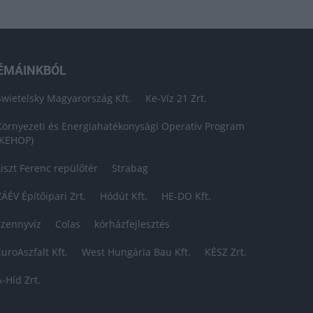
ÉMÁINKBÓL
Swietelsky Magyarország Kft.
Ke-Víz 21 Zrt.
Környezeti és Energiahatékonysági Operatív Program
(KEHOP)
Liszt Ferenc repülőtér
Strabag
ZÁÉV Építőipari Zrt.
Hódút Kft.
HE-DO Kft.
szennyvíz
Colas
kórházfejlesztés
EuroAszfalt Kft.
West Hungária Bau Kft.
KÉSZ Zrt.
A-Híd Zrt.