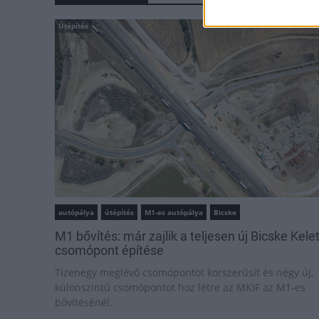
Útépítés
autópálya
útépítés
M1-es autópálya
Bicske
M1 bővítés: már zajlik a teljesen új Bicske Kele
csomópont építése
Tizenegy meglévő csomópontot korszerűsít és négy új,
különszintű csomópontot hoz létre az MKIF az M1-es
bővítésénél.