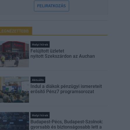
FELIRATKOZÁS
LEGNÉZETTEBB
Helyi hírek
Felújított üzletet
nyitott Szekszárdon az Auchan
Aktuális
Indul a diákok pénzügyi ismereteit
erősítő Pénz7 programsorozat
Helyi hírek
Budapest-Pécs, Budapest-Szolnok:
gyorsabb és biztonságosabb lett a