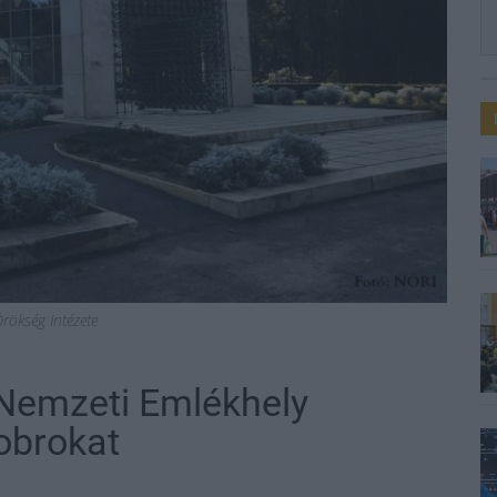
rökség Intézete
 Nemzeti Emlékhely
zobrokat