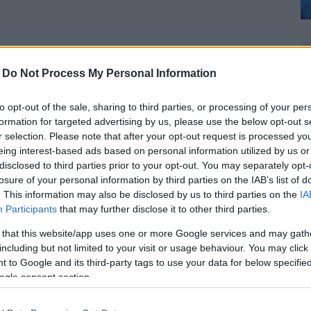
ertjében található szobrok restaurálása az idén -
elyet fenntartó Duna-Dráva Nemzeti Park
-
Do Not Process My Personal Information
to opt-out of the sale, sharing to third parties, or processing of your per
. évfordulójának 2026-ban esedékes méltó
formation for targeted advertising by us, please use the below opt-out s
r selection. Please note that after your opt-out request is processed y
s; a várható ünnepségsorozat legfontosabb
eing interest-based ads based on personal information utilized by us or
disclosed to third parties prior to your opt-out. You may separately opt-
egnyitására elkészült 120 fa sírjel és szobor állapota
losure of your personal information by third parties on the IAB’s list of
. This information may also be disclosed by us to third parties on the
IA
ás és a kártevők miatt, több közülük
Participants
that may further disclose it to other third parties.
 that this website/app uses one or more Google services and may gath
 szobrok restaurálása a Magyar Művészeti Akadémia
including but not limited to your visit or usage behaviour. You may click 
 to Google and its third-party tags to use your data for below specifi
ogle consent section.
 szobrot már ki is emeltek a helyéről, azokat a
eállítási munkálatokat olyan szakemberek végzik, akik