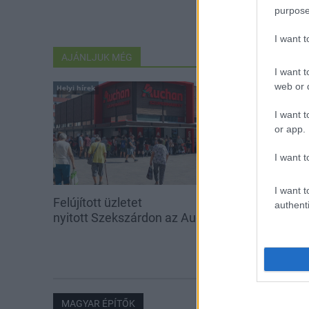
purpose
I want 
AJÁNLJUK MÉG
I want t
web or d
Helyi hírek
Helyi hírek
I want t
or app.
I want t
I want t
Felújított üzletet
Amire többmill
authenti
nyitott Szekszárdon az Auchan
szombattól m
csökken a ria
MAGYAR ÉPÍTŐK