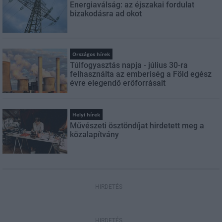
Energiaválság: az éjszakai fordulat
bizakodásra ad okot
Országos hírek
Túlfogyasztás napja - július 30-ra
felhasználta az emberiség a Föld egész
évre elegendő erőforrásait
Helyi hírek
Művészeti ösztöndíjat hirdetett meg a
közalapítvány
HIRDETÉS
HIRDETÉS