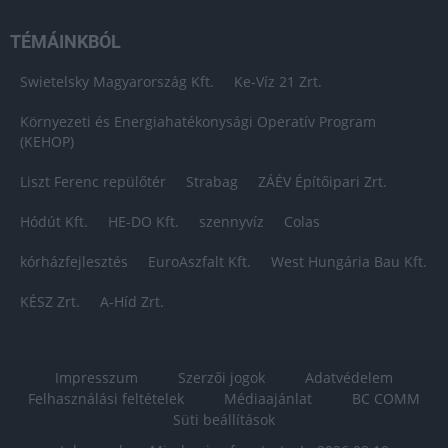
TÉMÁINKBÓL
Swietelsky Magyarország Kft.
Ke-Víz 21 Zrt.
Környezeti és Energiahatékonysági Operatív Program
(KEHOP)
Liszt Ferenc repülőtér
Strabag
ZÁÉV Építőipari Zrt.
Hódút Kft.
HE-DO Kft.
szennyvíz
Colas
kórházfejlesztés
EuroAszfalt Kft.
West Hungária Bau Kft.
KÉSZ Zrt.
A-Híd Zrt.
Impresszum
Szerzői jogok
Adatvédelem
Felhasználási feltételek
Médiaajánlat
BC COMM
Süti beállítások