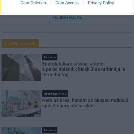
Data Deletion
Data Access
Privacy Policy
szabályzatot!
FELIRATKOZÁS
LEGNÉZETTEBB
Aktuális
Energiatakarékosság: estétől
a paksi második blokk 3-as turbinája is
termelni fog
Országos hírek
Nem az üres, hanem az okosan működő
épület energiatakarékos
Aktuális