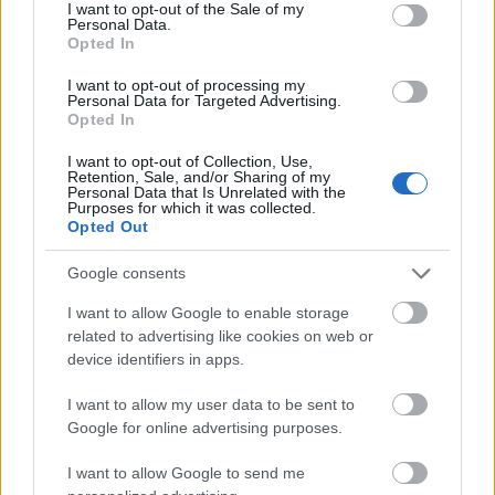
consent section.
I want to opt-out of the Sale of my
Personal Data.
Opted In
útfelújítás
Pestszentlőrinc
XVIII. kerület
Profunda Bau
I want to opt-out of processing my
Personal Data for Targeted Advertising.
Szinte teljes hosszában megújítják a Lakatos úti
Opted In
lakótelep legfontosabb utcáját
I want to opt-out of Collection, Use,
Pestszentlőrinc egyik első lakótelepén kanyarog a Dolgozó utca,
Retention, Sale, and/or Sharing of my
amelynek komplex burkolatmegújításáért felel a Profunda Bau.
Personal Data that Is Unrelated with the
Purposes for which it was collected.
Opted Out
Új vízáteresztő burkolatú parkolók
épülnek Zuglóban – helyben tartják a
Google consents
csapadékvizet
I want to allow Google to enable storage
related to advertising like cookies on web or
device identifiers in apps.
Nem az üres, hanem az okosan működő
épület energiatakarékos
I want to allow my user data to be sent to
Google for online advertising purposes.
I want to allow Google to send me
Újragondolják Lipótváros rejtett, zöld