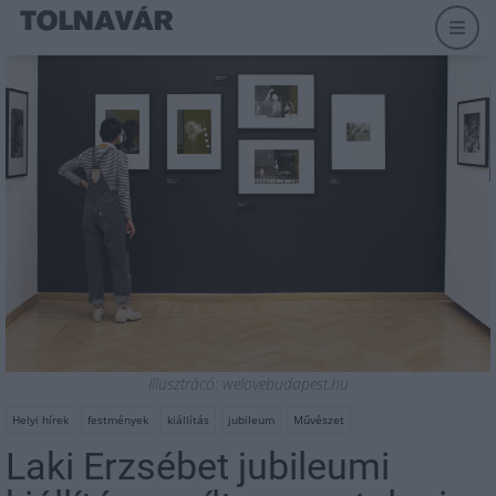
Illusztrácó: welovebudapest.hu
Helyi hírek
festmények
kiállítás
jubileum
Művészet
Laki Erzsébet jubileumi