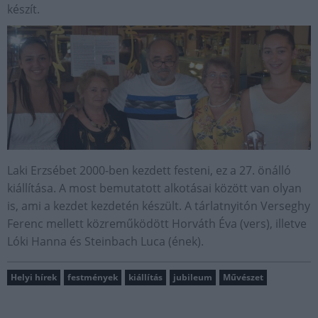
készít.
Laki Erzsébet 2000-ben kezdett festeni, ez a 27. önálló
kiállítása. A most bemutatott alkotásai között van olyan
is, ami a kezdet kezdetén készült. A tárlatnyitón Verseghy
Ferenc mellett közreműködött Horváth Éva (vers), illetve
Lóki Hanna és Steinbach Luca (ének).
Helyi hírek
festmények
kiállítás
jubileum
Művészet