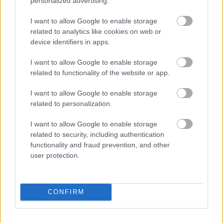
personalized advertising.
parkját
I want to allow Google to enable storage
related to analytics like cookies on web or
device identifiers in apps.
Történelmi táj, amelynek minden köve
mesél – megújul a tatai Angolkert
I want to allow Google to enable storage
related to functionality of the website or app.
I want to allow Google to enable storage
related to personalization.
I want to allow Google to enable storage
HÍRLEVÉL
related to security, including authentication
functionality and fraud prevention, and other
user protection.
Név
E-mail cím
CONFIRM
Feliratkozom a hírlevélre és elfogadom az
adatvédelmi