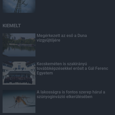
KIEMELT
Megérkezett az eső a Duna
vízgyűjtőjére
Kecskeméten is szakirányú
továbbképzésekkel erősít a Gál Ferenc
Egyetem
A lakosságra is fontos szerep hárul a
szúnyoginvázió elkerülésében