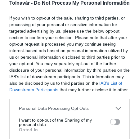
Tolnavár -
Do Not Process My Personal Information
A hőségben is védik a növényzetet Pakson
If you wish to opt-out of the sale, sharing to third parties, or
processing of your personal or sensitive information for
targeted advertising by us, please use the below opt-out
section to confirm your selection. Please note that after your
opt-out request is processed you may continue seeing
interest-based ads based on personal information utilized by
us or personal information disclosed to third parties prior to
MAGYAR ÉPÍTŐK
your opt-out. You may separately opt-out of the further
disclosure of your personal information by third parties on the
IAB’s list of downstream participants. This information may
Útépítés
also be disclosed by us to third parties on the
IAB’s List of
Downstream Participants
that may further disclose it to other
third parties.
Please note that this website/app uses one or more Google
Personal Data Processing Opt Outs
services and may gather and store information including but
not limited to your visit or usage behaviour. You may click to
I want to opt-out of the Sharing of my
personal data.
grant or deny consent to Google and its third-party tags to
Opted In
use your data for below specified purposes in below Google