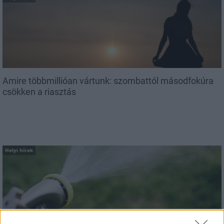
Amire többmillióan vártunk: szombattól másodfokúra
csökken a riasztás
Helyi hírek