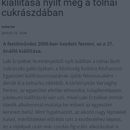
kiállítása nyílt meg a tolnai
cukrászdában
tolna.hu
2019.07.15. 16:04
A festőművész 2000-ben kezdett festeni, ez a 27.
önálló kiállítása.
Laki Erzsébet festményeiből nyílt kiállítás a tolnai Both
cukrászda galériájában, a Közösség Kultúra Közhasznú
Egyesület kiállítássorozatának újabb felvonásaként -
derült ki a tolna.hu cikkéből. A tárlatnyitón Verseghy
Ferenc, az egyesület elnöke elmondta, tulajdonképpen
jubileumi kiállításról van szó, mivel Laki Erzsébet immár
tizedik alkalommal mutatja be műveit az egyesület
keretein belül. Mint fogalmazott, az alkotó nagy léptekkel
halad, mérföldekkel előrébb tart a kezdetekhez képest,
és a tájképek után már csodás figurális alkotásokat is