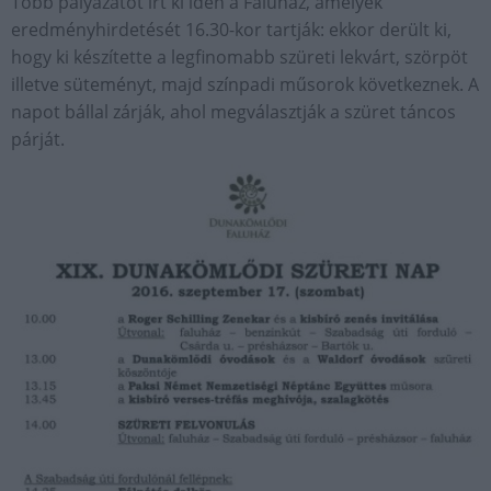
Több pályázatot írt ki idén a Faluház, amelyek
eredményhirdetését 16.30-kor tartják: ekkor derült ki,
hogy ki készítette a legfinomabb szüreti lekvárt, szörpöt
illetve süteményt, majd színpadi műsorok következnek. A
napot bállal zárják, ahol megválasztják a szüret táncos
párját.