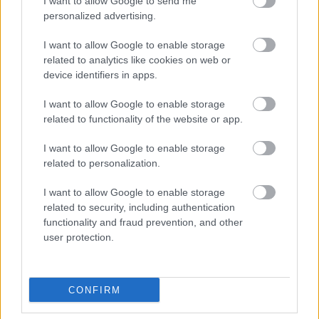
I want to allow Google to send me
personalized advertising.
Új gyalogosátkelők és jelzőlámpás
csomópont épül Angyalföldön
I want to allow Google to enable storage
related to analytics like cookies on web or
device identifiers in apps.
Másfélszeresére bővítik
I want to allow Google to enable storage
Hódmezővásárhely jó hírű református
related to functionality of the website or app.
iskoláját
I want to allow Google to enable storage
related to personalization.
I want to allow Google to enable storage
related to security, including authentication
HÍRLEVÉL
functionality and fraud prevention, and other
user protection.
Név
CONFIRM
E-mail cím