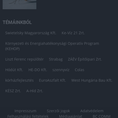
TÉMÁINKBÓL
Swietelsky Magyarország Kft.
Ke-Víz 21 Zrt.
Környezeti és Energiahatékonysági Operatív Program
(KEHOP)
Liszt Ferenc repülőtér
Strabag
ZÁÉV Építőipari Zrt.
Hódút Kft.
HE-DO Kft.
szennyvíz
Colas
kórházfejlesztés
EuroAszfalt Kft.
West Hungária Bau Kft.
KÉSZ Zrt.
A-Híd Zrt.
Impresszum
Szerzői jogok
Adatvédelem
Felhasználási feltételek
Médiaajánlat
BC COMM