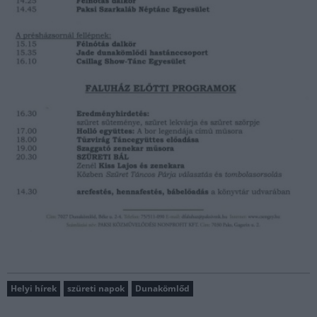
Helyi hírek
szüreti napok
Dunakömlőd