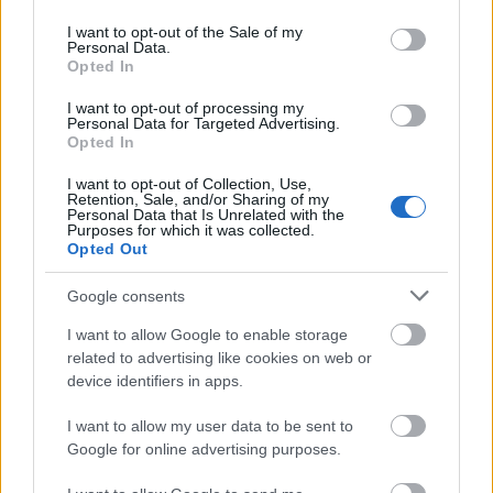
use your data for below specified purposes in below Google
consent section.
I want to opt-out of the Sale of my
Personal Data.
Opted In
Belváros-Lipótváros
játszótér
I want to opt-out of processing my
Város-Teampannon Kereskedelmi és Szolgáltató Kft.
parkfelújítás
Personal Data for Targeted Advertising.
Opted In
Újragondolják Lipótváros rejtett, zöld parkját
I want to opt-out of Collection, Use,
Indulhat a Honvéd tér megújításának tervezése, ahol a
Retention, Sale, and/or Sharing of my
klímatudatos gondolkodás és a helyi identitás erősítése kerül a
Personal Data that Is Unrelated with the
Purposes for which it was collected.
középpontba.
Opted Out
Történelmi táj, amelynek minden köve
Google consents
mesél – megújul a tatai Angolkert
I want to allow Google to enable storage
related to advertising like cookies on web or
device identifiers in apps.
M1 bővítés: már zajlik a teljesen új
I want to allow my user data to be sent to
Bicske Kelet csomópont építése
Google for online advertising purposes.