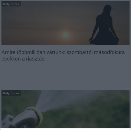
Helyi hírek
Amire többmillióan vártunk: szombattól másodfokúra
csökken a riasztás
Helyi hírek