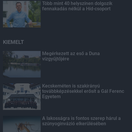
Több mint 40 helyszínen dolgozik
fennakadás nélkül a Híd-csoport
KIEMELT
Megérkezett az eső a Duna
vízgyűjtőjére
Kecskeméten is szakirányú
továbbképzésekkel erősít a Gál Ferenc
Egyetem
A lakosságra is fontos szerep hárul a
szúnyoginvázió elkerülésében