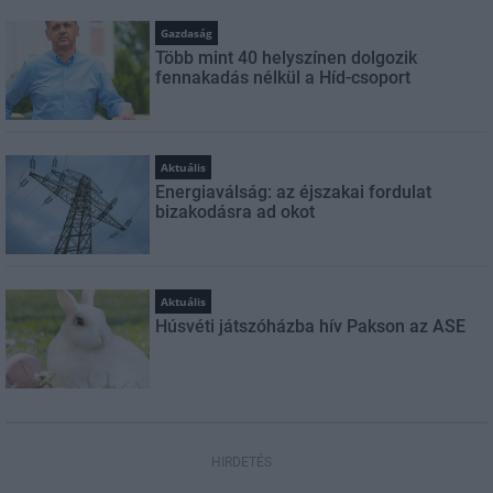
Gazdaság
Több mint 40 helyszínen dolgozik
fennakadás nélkül a Híd-csoport
Aktuális
Energiaválság: az éjszakai fordulat
bizakodásra ad okot
Aktuális
Húsvéti játszóházba hív Pakson az ASE
HIRDETÉS