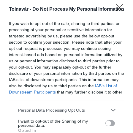
Tolnavár -
Do Not Process My Personal Information
A hőségben is védik a növényzetet Pakson
If you wish to opt-out of the sale, sharing to third parties, or
processing of your personal or sensitive information for
targeted advertising by us, please use the below opt-out
section to confirm your selection. Please note that after your
opt-out request is processed you may continue seeing
interest-based ads based on personal information utilized by
us or personal information disclosed to third parties prior to
MAGYAR ÉPÍTŐK
your opt-out. You may separately opt-out of the further
disclosure of your personal information by third parties on the
Mi épül?
IAB’s list of downstream participants. This information may
also be disclosed by us to third parties on the
IAB’s List of
Downstream Participants
that may further disclose it to other
third parties.
Please note that this website/app uses one or more Google
Personal Data Processing Opt Outs
services and may gather and store information including but
not limited to your visit or usage behaviour. You may click to
I want to opt-out of the Sharing of my
personal data.
grant or deny consent to Google and its third-party tags to
Opted In