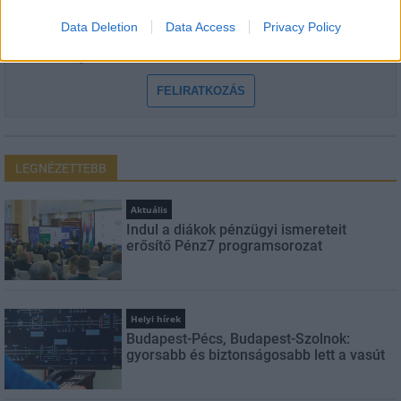
Data Deletion
Data Access
Privacy Policy
Feliratkozom a hírlevélre és elfogadom az
adatvédelmi
szabályzatot!
FELIRATKOZÁS
LEGNÉZETTEBB
Aktuális
Indul a diákok pénzügyi ismereteit
erősítő Pénz7 programsorozat
Helyi hírek
Budapest-Pécs, Budapest-Szolnok:
gyorsabb és biztonságosabb lett a vasút