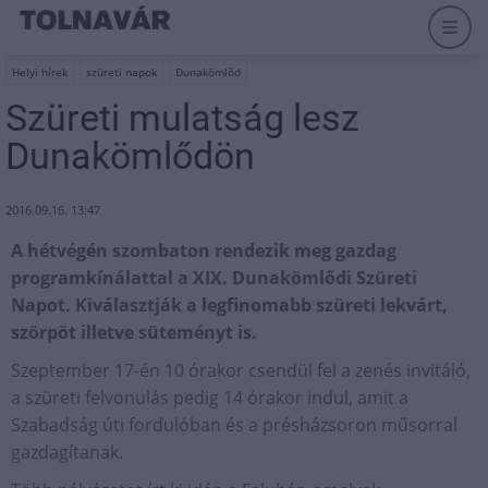
Helyi hírek
szüreti napok
Dunakömlőd
Szüreti mulatság lesz
Dunakömlődön
2016.09.16. 13:47
A hétvégén szombaton rendezik meg gazdag
programkínálattal a XIX. Dunakömlődi Szüreti
Napot. Kiválasztják a legfinomabb szüreti lekvárt,
szörpöt illetve süteményt is.
Szeptember 17-én 10 órakor csendül fel a zenés invitáló,
a szüreti felvonulás pedig 14 órakor indul, amit a
Szabadság úti fordulóban és a présházsoron műsorral
gazdagítanak.