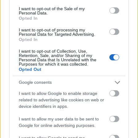
use your data for below specified purposes in below Google
útépítés
logisztikai központ
Colas
Colas Alterra Zrt.
consent section.
I want to opt-out of the Sale of my
Personal Data.
Elkészült a Liszt Ferenc repülőtér közelében lévő
Opted In
logisztikai bázis út- és közműhálózatának fejlesztése
I want to opt-out of processing my
Komplex infrastruktúra-rendszert épített a Colas Alterra Zrt. a
Personal Data for Targeted Advertising.
Liszt Ferenc Nemzetközi Repülőtér közelében. A VGP Park
Opted In
Budapest Aerozone területén megvalósult vízellátó, szenny- és
csapadékvíz-elvezető rendszerek, az út- és külső elektromos
I want to opt-out of Collection, Use,
Retention, Sale, and/or Sharing of my
hálózat kiépítés a legújabb, logisztikai csarnok kiszolgálását
Personal Data that Is Unrelated with the
szolgálja.
Purposes for which it was collected.
Opted Out
Látlelet a hazai víziközművekről?
Google consents
Egyetlen, fél évszázados vezetéken
múlt Bicske vízellátása
I want to allow Google to enable storage
related to advertising like cookies on web or
device identifiers in apps.
Épített öröksége megújításával is készül
Mohács a csata ötszázadik
I want to allow my user data to be sent to
évfordulójára
Google for online advertising purposes.
I want to allow Google to send me