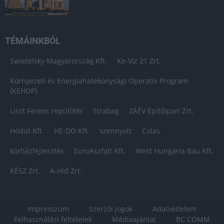
TÉMÁINKBÓL
Swietelsky Magyarország Kft.
Ke-Víz 21 Zrt.
Környezeti és Energiahatékonysági Operatív Program
(KEHOP)
Liszt Ferenc repülőtér
Strabag
ZÁÉV Építőipari Zrt.
Hódút Kft.
HE-DO Kft.
szennyvíz
Colas
kórházfejlesztés
EuroAszfalt Kft.
West Hungária Bau Kft.
KÉSZ Zrt.
A-Híd Zrt.
Impresszum
Szerzői jogok
Adatvédelem
Felhasználási feltételek
Médiaajánlat
BC COMM