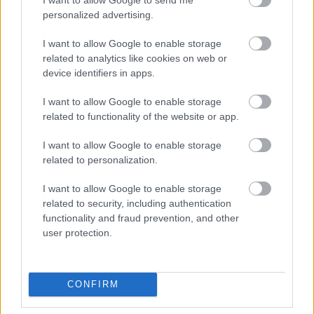
personalized advertising.
A tengerfenék alatt négy óriáskábellel
kötik össze Spanyolország és
I want to allow Google to enable storage
Franciaország villamosenergia-
hálózatát
related to analytics like cookies on web or
device identifiers in apps.
Még több zöld, még több virág és új
I want to allow Google to enable storage
játszótér Debrecen egyik legfontosabb
related to functionality of the website or app.
terén
I want to allow Google to enable storage
related to personalization.
I want to allow Google to enable storage
related to security, including authentication
HÍRLEVÉL
functionality and fraud prevention, and other
user protection.
Név
CONFIRM
E-mail cím