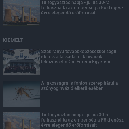
Túlfogyasztás napja - július 30-ra
felhasználta az emberiség a Föld egész
évre elegendő erőforrásait
KIEMELT
Szakirányú továbbképzésekkel segíti
idén is a társadalmi kihívások
leküzdését a Gál Ferenc Egyetem
A lakosságra is fontos szerep hárul a
szúnyoginvázió elkerülésében
Túlfogyasztás napja - július 30-ra
felhasználta az emberiség a Föld egész
évre elegendő erőforrásait