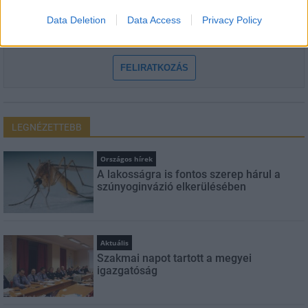
Data Deletion
Data Access
Privacy Policy
Feliratkozom a hírlevélre és elfogadom az
adatvédelmi
szabályzatot!
FELIRATKOZÁS
LEGNÉZETTEBB
Országos hírek
A lakosságra is fontos szerep hárul a
szúnyoginvázió elkerülésében
Aktuális
Szakmai napot tartott a megyei
igazgatóság