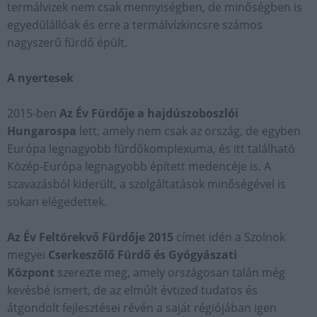
termálvizek nem csak mennyiségben, de minőségben is
egyedülállóak és erre a termálvízkincsre számos
nagyszerű fürdő épült.
A nyertesek
2015-ben
Az Év Fürdője a hajdúszoboszlói
Hungarospa
lett, amely nem csak az ország, de egyben
Európa legnagyobb fürdőkomplexuma, és itt található
Közép-Európa legnagyobb épített medencéje is. A
szavazásból kiderült, a szolgáltatások minőségével is
sokan elégedettek.
Az Év Feltörekvő Fürdője 2015
címet idén a Szolnok
megyei
Cserkeszőlő Fürdő és Gyógyászati
Központ
szerezte meg, amely országosan talán még
kevésbé ismert, de az elmúlt évtized tudatos és
átgondolt fejlesztései révén a saját régiójában igen