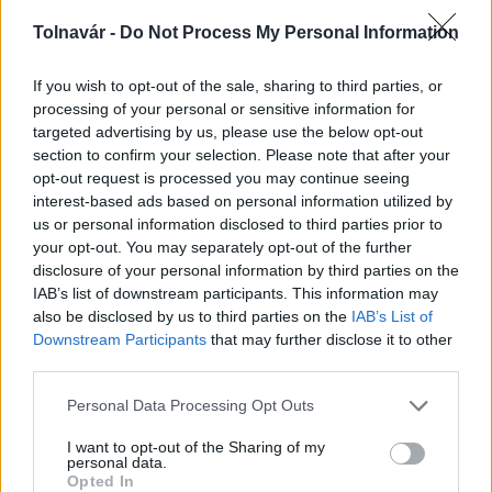
Tolnavár -
Do Not Process My Personal Information
AJÁNLJUK MÉG
If you wish to opt-out of the sale, sharing to third parties, or
processing of your personal or sensitive information for
targeted advertising by us, please use the below opt-out
section to confirm your selection. Please note that after your
MAGYAR ÉPÍTŐK
opt-out request is processed you may continue seeing
interest-based ads based on personal information utilized by
us or personal information disclosed to third parties prior to
Mi épül?
your opt-out. You may separately opt-out of the further
disclosure of your personal information by third parties on the
IAB’s list of downstream participants. This information may
also be disclosed by us to third parties on the
IAB’s List of
Downstream Participants
that may further disclose it to other
third parties.
Please note that this website/app uses one or more Google
Personal Data Processing Opt Outs
services and may gather and store information including but
not limited to your visit or usage behaviour. You may click to
I want to opt-out of the Sharing of my
personal data.
grant or deny consent to Google and its third-party tags to
Opted In