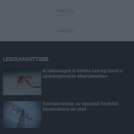
HIRDETÉS
HIRDETÉS
LEGOLVASOTTABB
A lakosságra is fontos szerep hárul a
szúnyoginvázió elkerülésében
Energiaválság: az éjszakai fordulat
bizakodásra ad okot