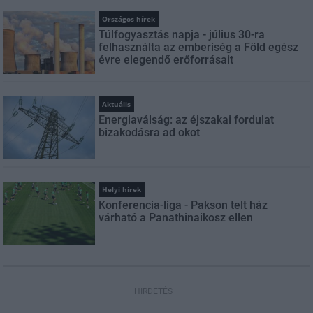
Országos hírek
Túlfogyasztás napja - július 30-ra
felhasználta az emberiség a Föld egész
évre elegendő erőforrásait
Aktuális
Energiaválság: az éjszakai fordulat
bizakodásra ad okot
Helyi hírek
Konferencia-liga - Pakson telt ház
várható a Panathinaikosz ellen
HIRDETÉS