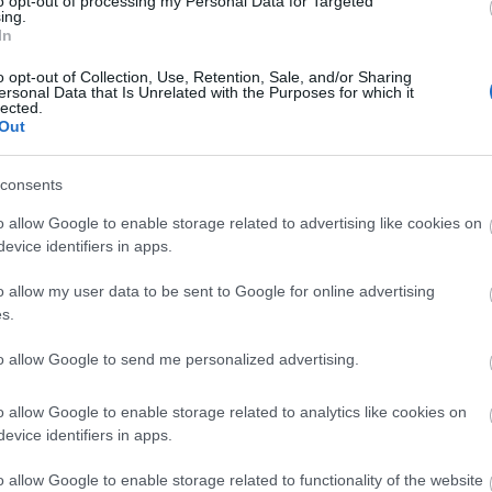
to opt-out of processing my Personal Data for Targeted
rtásba vételüket, ezt akár már most is megtehetik. A
ing.
In
l nyújthatják be munkaerő-igényüket, amelyben a
át, foglalkoztatási területet pedig megadhatják. A
o opt-out of Collection, Use, Retention, Sale, and/or Sharing
ersonal Data that Is Unrelated with the Purposes for which it
sztályaihoz kell eljuttatniuk. A nyári diákmunka
lected.
alon találhatnak további tájékoztató anyagokat.
Out
éget nyit meg a fiatalok előtt, tavaly 90 féle
consents
tatók. Példaként említette, hogy a legáltalánosabb
géd volt, míg mások felszolgálóként, pultosként vagy
o allow Google to enable storage related to advertising like cookies on
evice identifiers in apps.
o allow my user data to be sent to Google for online advertising
s.
to allow Google to send me personalized advertising.
o allow Google to enable storage related to analytics like cookies on
evice identifiers in apps.
o allow Google to enable storage related to functionality of the website