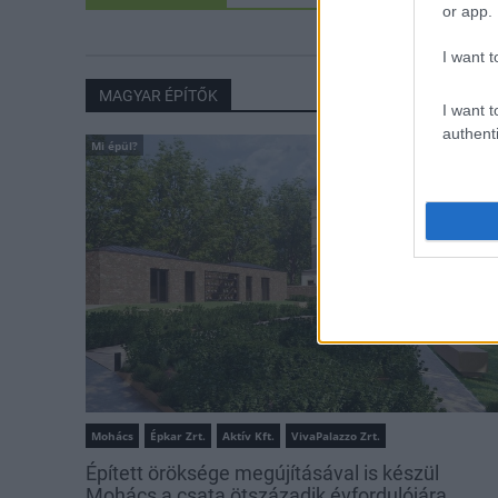
or app.
I want t
MAGYAR ÉPÍTŐK
I want t
authenti
Mi épül?
Mohács
Épkar Zrt.
Aktív Kft.
VivaPalazzo Zrt.
Épített öröksége megújításával is készül
Mohács a csata ötszázadik évfordulójára