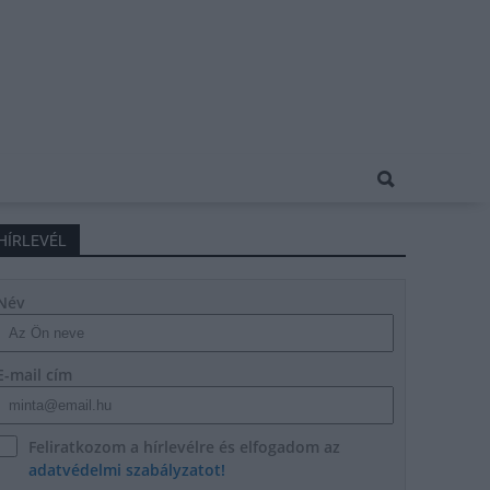
HÍRLEVÉL
Név
E-mail cím
Feliratkozom a hírlevélre és elfogadom az
adatvédelmi szabályzatot!