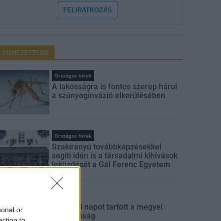
FELIRATKOZÁS
LEGNÉZETTEBB
Országos hírek
A lakosságra is fontos szerep hárul
a szúnyoginvázió elkerülésében
Országos hírek
Szakirányú továbbképzésekkel
segíti idén is a társadalmi kihívások
leküzdését a Gál Ferenc Egyetem
Aktuális
Szakmai napot tartott a megyei
sonal or
igazgatóság
ection to