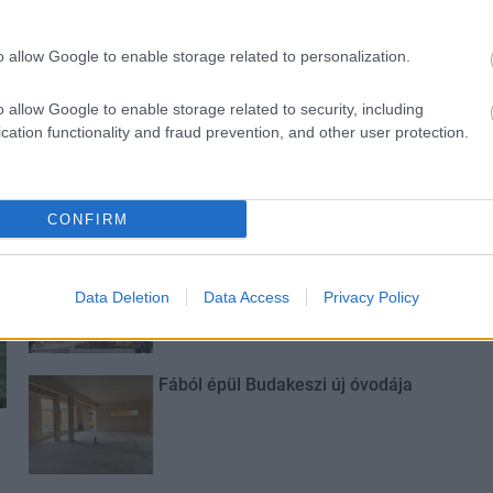
o allow Google to enable storage related to personalization.
o allow Google to enable storage related to security, including
cation functionality and fraud prevention, and other user protection.
A tengerfenék alatt négy
óriáskábellel kötik össze
Spanyolország és Franciaország
villamosenergia-hálózatát
CONFIRM
Még több zöld, még több virág és
új játszótér Debrecen egyik
Data Deletion
Data Access
Privacy Policy
legfontosabb terén
Fából épül Budakeszi új óvodája