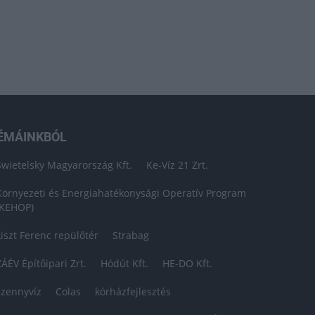
ÉMÁINKBÓL
Swietelsky Magyarország Kft.
Ke-Víz 21 Zrt.
Környezeti és Energiahatékonysági Operatív Program
(KEHOP)
Liszt Ferenc repülőtér
Strabag
ZÁÉV Építőipari Zrt.
Hódút Kft.
HE-DO Kft.
szennyvíz
Colas
kórházfejlesztés