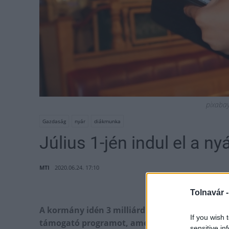
pixabay 
Gazdaság
nyár
diákmunka
Július 1-jén indul el a 
MTI
2020.06.24. 17:10
Tolnavár 
A kormány idén 3 milliárd forintos keretösszeg
If you wish 
támogató programot, amelyben a 16-25 év közö
sensitive in