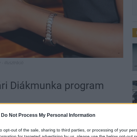
- illusztráció
nyári Diákmunka program
-
Do Not Process My Personal Information
gel indítja el a diákok nyári munkavállalását
to opt-out of the sale, sharing to third parties, or processing of your per
tti, nappali tagozatos tanulók vehetnek részt,
formation for targeted advertising by us, please use the below opt-out s