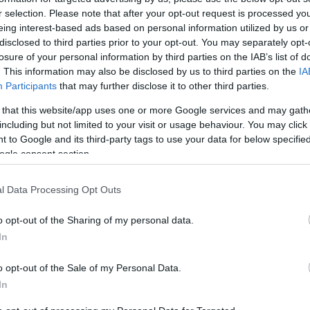
ezer diák jelentkezésére számítanak - mondta az
r selection. Please note that after your opt-out request is processed y
menti és stratégiai államtitkára kedden
eing interest-based ads based on personal information utilized by us or
disclosed to third parties prior to your opt-out. You may separately opt-
losure of your personal information by third parties on the IAB’s list of
. This information may also be disclosed by us to third parties on the
IA
 két típusú - önkormányzati, illetve a
Participants
that may further disclose it to other third parties.
én folytatott - diákmunkára jelentkezhetnek. Mindkét
, de míg előbbinél legfeljebb napi 6 órában,
 that this website/app uses one or more Google services and may gath
including but not limited to your visit or usage behaviour. You may click 
 to Google and its third-party tags to use your data for below specifi
szony keretében kell foglalkoztatni, az állam pedig
ogle consent section.
rhelő szociális hozzájárulási adó 100 százalékát is
koztatás mellett a szakképzettséget igénylő
l Data Processing Opt Outs
 forintra, szakképzettséget nem igénylő munkakörök
hatnak.
o opt-out of the Sharing of my personal data.
In
októl eltérően a vállalkozásoknál az állam a diákok
si adó összegének csak a 75 százalékát biztosítja,
o opt-out of the Sale of my Personal Data.
uk a fennmaradó részt.
In
lletékes járási, vagy fővárosi kerületi hivatal