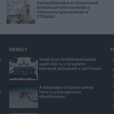
Gyárleállításokkal és átszervezett
termeléssel tehermentesíti a
villamosenergia-rendszert a
STRABAG
KIEMELT
T
l
Szakirányú továbbképzésekkel
segíti idén is a társadalmi
kihívások leküzdését a Gál Ferenc
Egyetem
A lakosságra is fontos szerep
k
hárul a szúnyoginvázió
elkerülésében