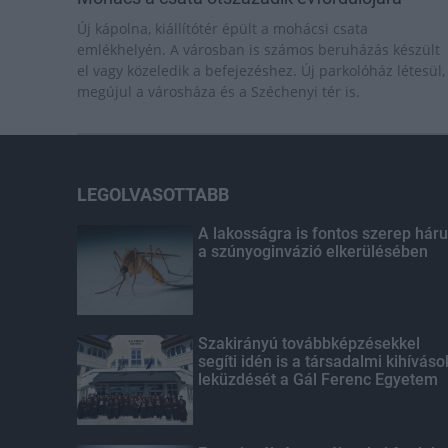
Új kápolna, kiállítótér épült a mohácsi csata
emlékhelyén. A városban is számos beruházás készült
el vagy közeledik a befejezéshez. Új parkolóház létesül,
megújul a városháza és a Széchenyi tér is.
LEGOLVASOTTABB
A lakosságra is fontos szerep háru
a szúnyoginvázió elkerülésében
Szakirányú továbbképzésekkel
segíti idén is a társadalmi kihíváso
leküzdését a Gál Ferenc Egyetem