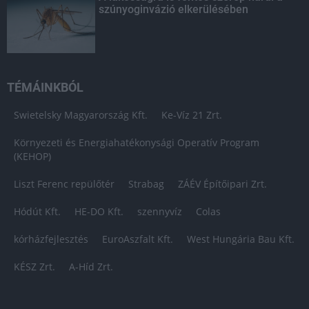
szúnyoginvázió elkerülésében
TÉMÁINKBÓL
Swietelsky Magyarország Kft.
Ke-Víz 21 Zrt.
Környezeti és Energiahatékonysági Operatív Program
(KEHOP)
Liszt Ferenc repülőtér
Strabag
ZÁÉV Építőipari Zrt.
Hódút Kft.
HE-DO Kft.
szennyvíz
Colas
kórházfejlesztés
EuroAszfalt Kft.
West Hungária Bau Kft.
KÉSZ Zrt.
A-Híd Zrt.