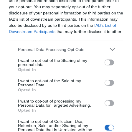
us or personal information disclosed to third parties prior to
your opt-out. You may separately opt-out of the further
disclosure of your personal information by third parties on the
IAB’s list of downstream participants. This information may
also be disclosed by us to third parties on the
IAB’s List of
Downstream Participants
that may further disclose it to other
Tata
műemlékfelújítás
műemlék
restaurálás
third parties.
Történelmi táj, amelynek minden köve mesél –
Please note that this website/app uses one or more Google
Personal Data Processing Opt Outs
megújul a tatai Angolkert
services and may gather and store information including but
not limited to your visit or usage behaviour. You may click to
I want to opt-out of the Sharing of my
A projekt részeként megújulnak a területen található
personal data.
grant or deny consent to Google and its third-party tags to
műemlékek, köztük a különleges Műromok, valamint a közeli
Opted In
use your data for below specified purposes in below Google
Várkanyarban álló Nepomuki Szent János híd és szobor is.
consent section.
I want to opt-out of the Sale of my
Personal Data.
M1 bővítés: már zajlik a teljesen új
Opted In
Bicske Kelet csomópont építése
I want to opt-out of processing my
Personal Data for Targeted Advertising.
Opted In
Új gyalogosátkelők és jelzőlámpás
I want to opt-out of Collection, Use,
Retention, Sale, and/or Sharing of my
csomópont épül Angyalföldön
Personal Data that Is Unrelated with the