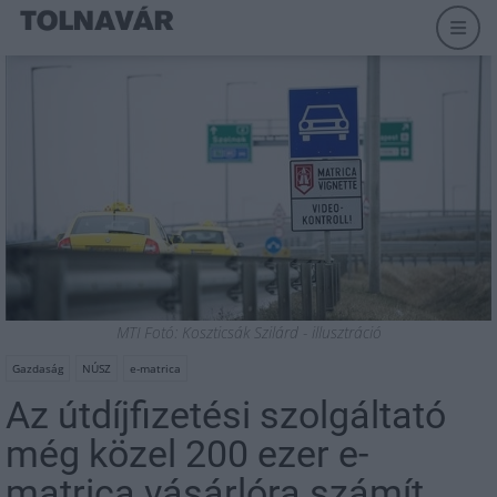
MTI Fotó: Koszticsák Szilárd - illusztráció
Gazdaság
NÚSZ
e-matrica
Az útdíjfizetési szolgáltató
még közel 200 ezer e-
matrica vásárlóra számít