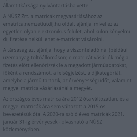
államtitkársága nyilvántartásba vette.
A NÚSZ Zrt. a matricák megvásárlásához az
ematrica.nemzetiutdij.hu oldalt ajánlja, mivel ez az
egyetlen olyan elektronikus felület, ahol külön kényelmi
díj fizetése nélkül lehet e-matricát vásárolni.
A társaság azt ajánlja, hogy a viszonteladóinál (például
üzemanyag-töltőállomáson) e-matricát vásárlók még a
fizetés előtt ellenőrizzék le a megadott járműadatokat,
főként a rendszámot, a felségjelzést, a díjkategóriát,
amelybe a jármű tartozik, az érvényességi időt, valamint
megyei matrica vásárlásánál a megyét.
Az országos éves matrica ára 2012 óta változatlan, és a
megyei matricák ára sem változott a 2015-ös
bevezetésük óta. A 2020-ra szóló éves matricák 2021.
január 31-ig érvényesek - olvasható a NÚSZ
közleményében.