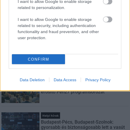
I want to allow Google to enable storage
E-mail cím
related to personalization.
I want to allow Google to enable storage
Feliratkozom a hírlevélre és elfogadom az
adatvédelmi
related to security, including authentication
szabályzatot!
functionality and fraud prevention, and other
user protection.
FELIRATKOZÁS
CONFIRM
LEGNÉZETTEBB
Data Deletion
Data Access
Privacy Policy
Aktuális
Indul a diákok pénzügyi ismereteit
erősítő Pénz7 programsorozat
Helyi hírek
Budapest-Pécs, Budapest-Szolnok:
gyorsabb és biztonságosabb lett a vasút