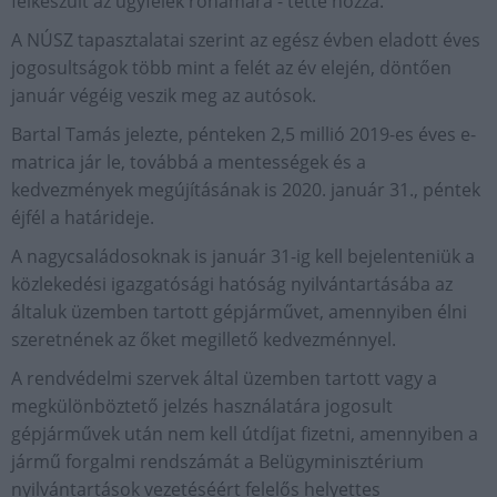
felkészült az ügyfelek rohamára - tette hozzá.
A NÚSZ tapasztalatai szerint az egész évben eladott éves
jogosultságok több mint a felét az év elején, döntően
január végéig veszik meg az autósok.
Bartal Tamás jelezte, pénteken 2,5 millió 2019-es éves e-
matrica jár le, továbbá a mentességek és a
kedvezmények megújításának is 2020. január 31., péntek
éjfél a határideje.
A nagycsaládosoknak is január 31-ig kell bejelenteniük a
közlekedési igazgatósági hatóság nyilvántartásába az
általuk üzemben tartott gépjárművet, amennyiben élni
szeretnének az őket megillető kedvezménnyel.
A rendvédelmi szervek által üzemben tartott vagy a
megkülönböztető jelzés használatára jogosult
gépjárművek után nem kell útdíjat fizetni, amennyiben a
jármű forgalmi rendszámát a Belügyminisztérium
nyilvántartások vezetéséért felelős helyettes