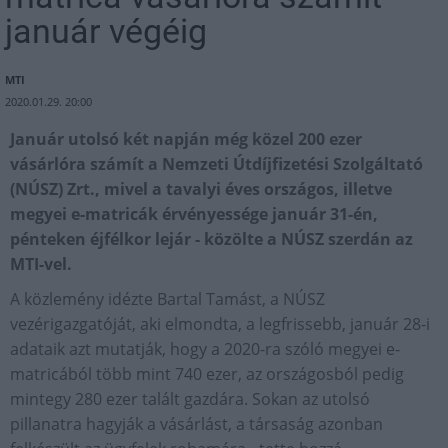
január végéig
MTI
2020.01.29. 20:00
Január utolsó két napján még közel 200 ezer
vásárlóra számít a Nemzeti Útdíjfizetési Szolgáltató
(NÚSZ) Zrt., mivel a tavalyi éves országos, illetve
megyei e-matricák érvényessége január 31-én,
pénteken éjfélkor lejár - közölte a NÚSZ szerdán az
MTI-vel.
A közlemény idézte Bartal Tamást, a NÚSZ
vezérigazgatóját, aki elmondta, a legfrissebb, január 28-i
adataik azt mutatják, hogy a 2020-ra szóló megyei e-
matricából több mint 740 ezer, az országosból pedig
mintegy 280 ezer talált gazdára. Sokan az utolsó
pillanatra hagyják a vásárlást, a társaság azonban