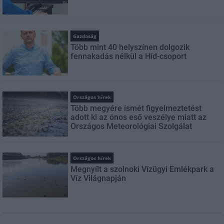
Gazdaság
Több mint 40 helyszínen dolgozik
fennakadás nélkül a Híd-csoport
Országos hírek
Több megyére ismét figyelmeztetést
adott ki az ónos eső veszélye miatt az
Országos Meteorológiai Szolgálat
Országos hírek
Megnyílt a szolnoki Vízügyi Emlékpark a
Víz Világnapján