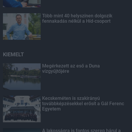
Több mint 40 helyszínen dolgozik
fennakadás nélkül a Híd-csoport
KIEMELT
Megérkezett az eső a Duna
vízgyűjtőjére
Kecskeméten is szakirányú
továbbképzésekkel erősít a Gál Ferenc
Egyetem
A lakosságra is fontos szerep hárul a