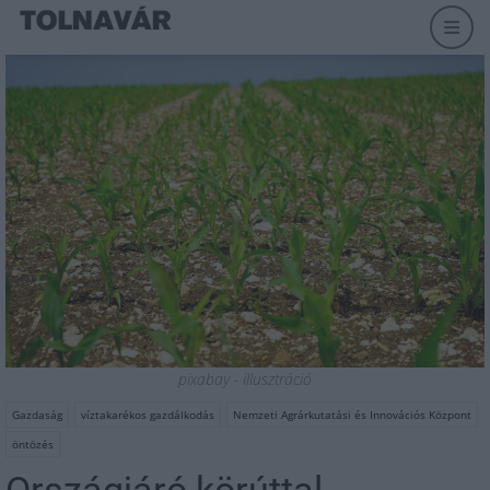
pixabay - illusztráció
Gazdaság
víztakarékos gazdálkodás
Nemzeti Agrárkutatási és Innovációs Központ
öntözés
Országjáró körúttal