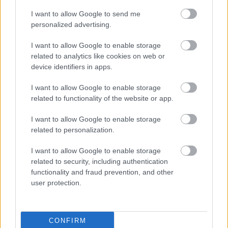
E-mail cím
I want to allow Google to send me
personalized advertising.
I want to allow Google to enable storage
Feliratkozom a hírlevélre és elfogadom az
adatvédelmi
related to analytics like cookies on web or
szabályzatot!
device identifiers in apps.
FELIRATKOZÁS
I want to allow Google to enable storage
related to functionality of the website or app.
I want to allow Google to enable storage
LEGNÉZETTEBB
related to personalization.
Országos hírek
I want to allow Google to enable storage
A lakosságra is fontos szerep hárul a
related to security, including authentication
szúnyoginvázió elkerülésében
functionality and fraud prevention, and other
user protection.
Aktuális
Szakmai napot tartott a megyei
CONFIRM