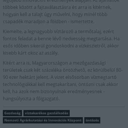
többek között a fajtaválasztásra és arra is kitérnek,
hogyan kell a talajt úgy művelni, hogy minél több
csapadék maradjon a földben - ismertette.
Kiemelte, a legnagyobb víztározó a termőtalaj, ezért
fontos feladat a benne lévő nedvesség megtartása. Ha
esős időben sikerül gondoskodni a vízkészletről, akkor
kisebb kárt okoz az aszály.
Kitért arra is, Magyarországon a mezőgazdasági
területek csak két százaléka öntözhető, ez körülbelül 80-
90 ezer hektárt jelent. A vizet elsősorban vízmegtartó
technológiákkal kell megtakarítani, öntözni csak akkor
kell, ha azok nem bizonyulnak eredményesnek -
hangsúlyozta a főigazgató.
Gazdaság
víztakarékos gazdálkodás
Nemzeti Agrárkutatási és Innovációs Központ
öntözés