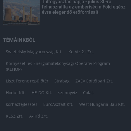
Túlfogyasztás napja - július 30-ra
felhasználta az emberiség a Föld egész
évre elegendő erőforrásait
TÉMÁINKBÓL
Swietelsky Magyarország Kft.
Ke-Víz 21 Zrt.
Környezeti és Energiahatékonysági Operatív Program
(KEHOP)
Liszt Ferenc repülőtér
Strabag
ZÁÉV Építőipari Zrt.
Hódút Kft.
HE-DO Kft.
szennyvíz
Colas
kórházfejlesztés
EuroAszfalt Kft.
West Hungária Bau Kft.
KÉSZ Zrt.
A-Híd Zrt.