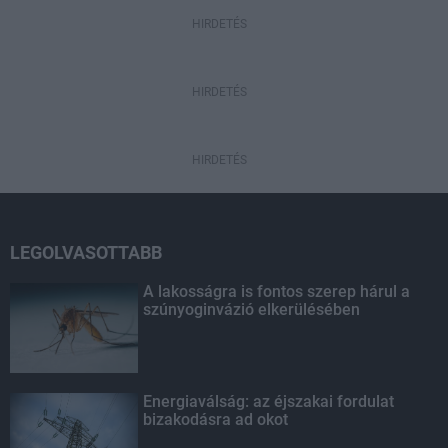
HIRDETÉS
HIRDETÉS
HIRDETÉS
LEGOLVASOTTABB
A lakosságra is fontos szerep hárul a
szúnyoginvázió elkerülésében
Energiaválság: az éjszakai fordulat
bizakodásra ad okot