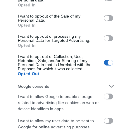
personal data.
grant or deny consent to Google and its third-party tags to
évfordulójára
Opted In
use your data for below specified purposes in below Google
consent section.
I want to opt-out of the Sale of my
Personal Data.
A tengerfenék alatt négy óriáskábellel
Opted In
kötik össze Spanyolország és
Franciaország villamosenergia-
I want to opt-out of processing my
hálózatát
Personal Data for Targeted Advertising.
Opted In
Még több zöld, még több virág és új
I want to opt-out of Collection, Use,
Retention, Sale, and/or Sharing of my
játszótér Debrecen egyik legfontosabb
Personal Data that Is Unrelated with the
terén
Purposes for which it was collected.
Opted Out
Google consents
I want to allow Google to enable storage
related to advertising like cookies on web or
HÍRLEVÉL
device identifiers in apps.
Név
I want to allow my user data to be sent to
Google for online advertising purposes.