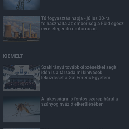
Túlfogyasztás napja - július 30-ra
felhasználta az emberiség a Föld egész
évre elegendő erőforrásait
KIEMELT
Szakirányú továbbképzésekkel segíti
idén is a társadalmi kihívások
leküzdését a Gál Ferenc Egyetem
A lakosságra is fontos szerep hárul a
szúnyoginvázió elkerülésében