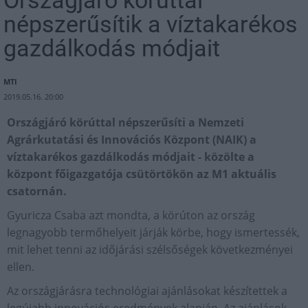
népszerűsítik a víztakarékos
gazdálkodás módjait
MTI
2019.05.16. 20:00
Országjáró körúttal népszerűsíti a Nemzeti
Agrárkutatási és Innovációs Központ (NAIK) a
víztakarékos gazdálkodás módjait - közölte a
központ főigazgatója csütörtökön az M1 aktuális
csatornán.
Gyuricza Csaba azt mondta, a körúton az ország
legnagyobb termőhelyeit járják körbe, hogy ismertessék,
mit lehet tenni az időjárási szélsőségek következményei
ellen.
Az országjárásra technológiai ajánlásokat készítettek a
legújabb innovációs eredmények alapján. Az ajánlások