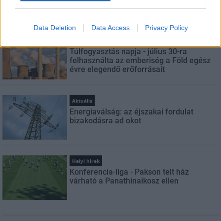
igazgatóság
Data Deletion
Data Access
Privacy Policy
Országos hírek
Túlfogyasztás napja - július 30-ra
felhasználta az emberiség a Föld egész
évre elegendő erőforrásait
Aktuális
Energiaválság: az éjszakai fordulat
bizakodásra ad okot
Helyi hírek
Konferencia-liga - Pakson telt ház
várható a Panathinaikosz ellen