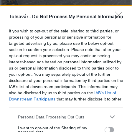
Tolnavár -
Do Not Process My Personal Information
útépítés
logisztikai központ
Colas
Colas Alterra Zrt.
Elkészült a Liszt Ferenc repülőtér közelében lévő
If you wish to opt-out of the sale, sharing to third parties, or
logisztikai bázis út- és közműhálózatának fejlesztése
processing of your personal or sensitive information for
targeted advertising by us, please use the below opt-out
Komplex infrastruktúra-rendszert épített a Colas Alterra Zrt. a
section to confirm your selection. Please note that after your
Liszt Ferenc Nemzetközi Repülőtér közelében. A VGP Park
opt-out request is processed you may continue seeing
Budapest Aerozone területén megvalósult vízellátó, szenny- és
interest-based ads based on personal information utilized by
csapadékvíz-elvezető rendszerek, az út- és külső elektromos
us or personal information disclosed to third parties prior to
hálózat kiépítés a legújabb, logisztikai csarnok kiszolgálását
your opt-out. You may separately opt-out of the further
szolgálja.
disclosure of your personal information by third parties on the
IAB’s list of downstream participants. This information may
Látlelet a hazai víziközművekről?
also be disclosed by us to third parties on the
IAB’s List of
Egyetlen, fél évszázados vezetéken
Downstream Participants
that may further disclose it to other
múlt Bicske vízellátása
third parties.
Please note that this website/app uses one or more Google
Personal Data Processing Opt Outs
services and may gather and store information including but
Épített öröksége megújításával is készül
not limited to your visit or usage behaviour. You may click to
I want to opt-out of the Sharing of my
Mohács a csata ötszázadik