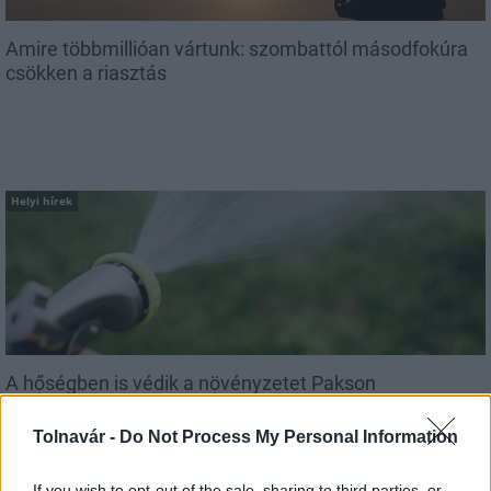
Amire többmillióan vártunk: szombattól másodfokúra
csökken a riasztás
Helyi hírek
A hőségben is védik a növényzetet Pakson
Tolnavár -
Do Not Process My Personal Information
If you wish to opt-out of the sale, sharing to third parties, or