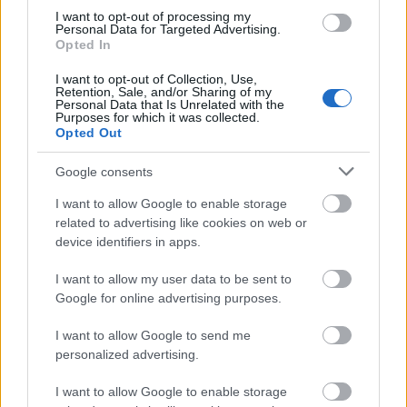
I want to opt-out of processing my
Pestszentlőrinc egyik első lakótelepén kanyarog a Dolgozó utca,
Personal Data for Targeted Advertising.
Opted In
amelynek komplex burkolatmegújításáért felel a Profunda Bau.
I want to opt-out of Collection, Use,
Új vízáteresztő burkolatú parkolók
Retention, Sale, and/or Sharing of my
Personal Data that Is Unrelated with the
épülnek Zuglóban – helyben tartják a
Purposes for which it was collected.
csapadékvizet
Opted Out
Google consents
Nem az üres, hanem az okosan működő
I want to allow Google to enable storage
épület energiatakarékos
related to advertising like cookies on web or
device identifiers in apps.
I want to allow my user data to be sent to
Újragondolják Lipótváros rejtett, zöld
Google for online advertising purposes.
parkját
I want to allow Google to send me
personalized advertising.
Történelmi táj, amelynek minden köve
I want to allow Google to enable storage