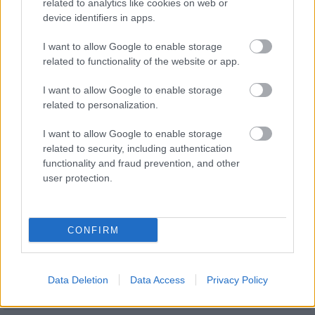
mesél – megújul a tatai Angolkert
related to analytics like cookies on web or
device identifiers in apps.
I want to allow Google to enable storage
related to functionality of the website or app.
I want to allow Google to enable storage
HÍRLEVÉL
related to personalization.
I want to allow Google to enable storage
Név
related to security, including authentication
functionality and fraud prevention, and other
user protection.
E-mail cím
CONFIRM
Feliratkozom a hírlevélre és elfogadom az
adatvédelmi
szabályzatot!
FELIRATKOZÁS
Data Deletion
Data Access
Privacy Policy