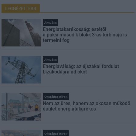
LEGNÉZETTEBB
Aktuális
Energiatakarékosság: estétől
a paksi második blokk 3-as turbinája is
termelni fog
Aktuális
Energiaválság: az éjszakai fordulat
bizakodásra ad okot
Országos hírek
Nem az üres, hanem az okosan működő
épület energiatakarékos
Országos hírek