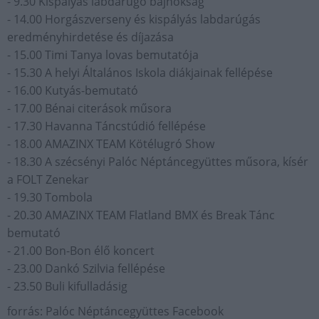
- 9.30 Kispályás labdarúgó bajnokság
- 14.00 Horgászverseny és kispályás labdarúgás
eredményhirdetése és díjazása
- 15.00 Timi Tanya lovas bemutatója
- 15.30 A helyi Általános Iskola diákjainak fellépése
- 16.00 Kutyás-bemutató
- 17.00 Bénai citerások műsora
- 17.30 Havanna Táncstúdió fellépése
- 18.00 AMAZINX TEAM Kötélugró Show
- 18.30 A szécsényi Palóc Néptáncegyüttes műsora, kísér
a FOLT Zenekar
- 19.30 Tombola
- 20.30 AMAZINX TEAM Flatland BMX és Break Tánc
bemutató
- 21.00 Bon-Bon élő koncert
- 23.00 Dankó Szilvia fellépése
- 23.50 Buli kifulladásig
forrás: Palóc Néptáncegyüttes Facebook