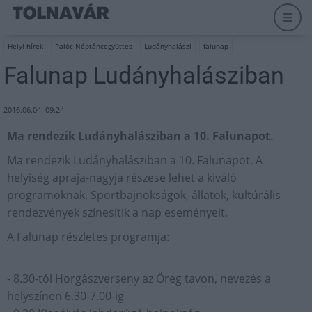
Helyi hírek
Palóc Néptáncegyüttes
Ludányhalászi
falunap
Falunap Ludányhalásziban
2016.06.04. 09:24
Ma rendezik Ludányhalásziban a 10. Falunapot.
Ma rendezik Ludányhalásziban a 10. Falunapot. A
helyiség apraja-nagyja részese lehet a kiváló
programoknak. Sportbajnokságok, állatok, kultúrális
rendezvények színesítik a nap eseményeit.
A Falunap részletes programja:
- 8.30-tól Horgászverseny az Öreg tavon, nevezés a
helyszínen 6.30-7.00-ig