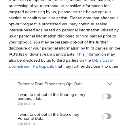
processing of your personal or sensitive information for
targeted advertising by us, please use the below opt-out
section to confirm your selection. Please note that after your
MAGYAR ÉPÍTŐK
opt-out request is processed you may continue seeing
interest-based ads based on personal information utilized by
us or personal information disclosed to third parties prior to
Útépítés
your opt-out. You may separately opt-out of the further
disclosure of your personal information by third parties on the
IAB’s list of downstream participants. This information may
also be disclosed by us to third parties on the
IAB’s List of
Downstream Participants
that may further disclose it to other
third parties.
Please note that this website/app uses one or more Google
Personal Data Processing Opt Outs
services and may gather and store information including but
not limited to your visit or usage behaviour. You may click to
I want to opt-out of the Sharing of my
personal data.
grant or deny consent to Google and its third-party tags to
Opted In
use your data for below specified purposes in below Google
consent section.
útfelújítás
Pestszentlőrinc
XVIII. kerület
Profunda Bau
I want to opt-out of the Sale of my
Personal Data.
Szinte teljes hosszában megújítják a Lakatos úti
Opted In
lakótelep legfontosabb utcáját