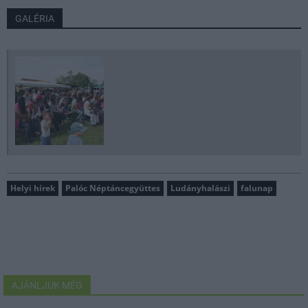
GALÉRIA
Helyi hírek
Palóc Néptáncegyüttes
Ludányhalászi
falunap
AJÁNLJUK MÉG