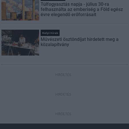
Túlfogyasztás napja - július 30-ra
felhasználta az emberiség a Föld egész
évre elegendő erőforrásait
Helyi hírek
Művészeti ösztöndíjat hirdetett meg a
közalapítvány
HIRDETÉS
HIRDETÉS
HIRDETÉS