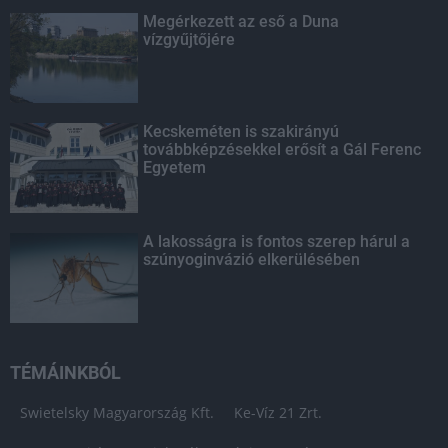
Megérkezett az eső a Duna
vízgyűjtőjére
Kecskeméten is szakirányú
továbbképzésekkel erősít a Gál Ferenc
Egyetem
A lakosságra is fontos szerep hárul a
szúnyoginvázió elkerülésében
TÉMÁINKBÓL
Swietelsky Magyarország Kft.
Ke-Víz 21 Zrt.