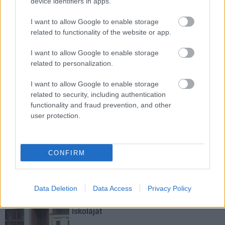
device identifiers in apps.
középpontba.
I want to allow Google to enable storage
Történelmi táj, amelynek minden köve
related to functionality of the website or app.
mesél – megújul a tatai Angolkert
I want to allow Google to enable storage
related to personalization.
M1 bővítés: már zajlik a teljesen új
I want to allow Google to enable storage
Bicske Kelet csomópont építése
related to security, including authentication
functionality and fraud prevention, and other
user protection.
Új gyalogosátkelők és jelzőlámpás
csomópont épül Angyalföldön
CONFIRM
Data Deletion
Data Access
Privacy Policy
Másfélszeresére bővítik
Hódmezővásárhely jó hírű református
iskoláját