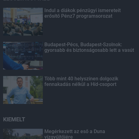
Indul a diákok pénzügyi ismereteit
erősítő Pénz7 programsorozat
Budapest-Pécs, Budapest-Szolnok:
gyorsabb és biztonságosabb lett a vasút
Több mint 40 helyszínen dolgozik
fennakadás nélkül a Híd-csoport
KIEMELT
Megérkezett az eső a Duna
vízgyűjtőjére