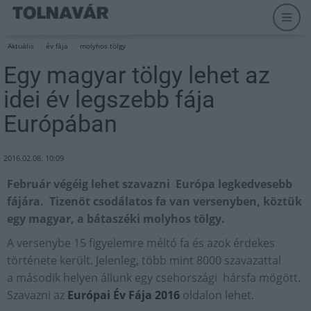
Aktuális
év fája
molyhos tölgy
Egy magyar tölgy lehet az
idei év legszebb fája
Európában
2016.02.08. 10:09
Február végéig lehet szavazni Európa legkedvesebb
fájára. Tizenöt csodálatos fa van versenyben, köztük
egy magyar, a bátaszéki molyhos tölgy.
A versenybe 15 figyelemre méltó fa és azok érdekes
története került. Jelenleg, több mint 8000 szavazattal
a második helyen állunk egy csehországi hársfa mögött.
Szavazni az
Európai Év Fája 2016
oldalon lehet.