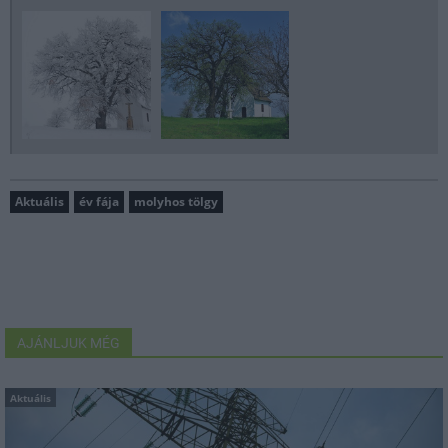
Aktuális
év fája
molyhos tölgy
AJÁNLJUK MÉG
Aktuális