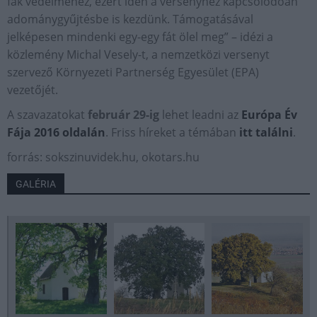
fák védelméhez, ezért idén a versenyhez kapcsolódóan
adománygyűjtésbe is kezdünk. Támogatásával
jelképesen mindenki egy-egy fát ölel meg” – idézi a
közlemény Michal Vesely-t, a nemzetközi versenyt
szervező Környezeti Partnerség Egyesület (EPA)
vezetőjét.
A szavazatokat
február 29-ig
lehet leadni az
Európa Év
Fája 2016 oldalán
. Friss híreket a témában
itt találni
.
forrás: sokszinuvidek.hu, okotars.hu
GALÉRIA