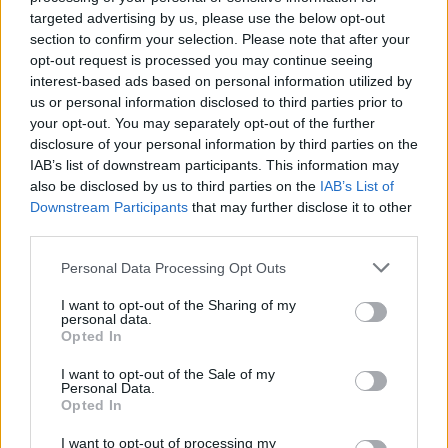
targeted advertising by us, please use the below opt-out
section to confirm your selection. Please note that after your
opt-out request is processed you may continue seeing
interest-based ads based on personal information utilized by
us or personal information disclosed to third parties prior to
Aktuális
your opt-out. You may separately opt-out of the further
disclosure of your personal information by third parties on the
IAB’s list of downstream participants. This information may
also be disclosed by us to third parties on the
IAB’s List of
Downstream Participants
that may further disclose it to other
third parties.
Please note that this website/app uses one or more Google
Personal Data Processing Opt Outs
Az atomerőmű egyetlen hatása a környezetre, hogy a
services and may gather and store information including but
Duna vizét némileg felmelegíti
not limited to your visit or usage behaviour. You may click to
I want to opt-out of the Sharing of my
personal data.
grant or deny consent to Google and its third-party tags to
Opted In
use your data for below specified purposes in below Google
consent section.
I want to opt-out of the Sale of my
Personal Data.
Opted In
I want to opt-out of processing my