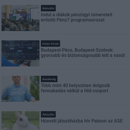
Aktuális
Indul a diákok pénzügyi ismereteit
erősítő Pénz7 programsorozat
Helyi hírek
Budapest-Pécs, Budapest-Szolnok:
gyorsabb és biztonságosabb lett a vasút
Gazdaság
Több mint 40 helyszínen dolgozik
fennakadás nélkül a Híd-csoport
Aktuális
Húsvéti játszóházba hív Pakson az ASE