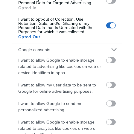
MAGYAR ÉPÍTŐK
Personal Data for Targeted Advertising.
Opted In
Mi épül?
I want to opt-out of Collection, Use,
Retention, Sale, and/or Sharing of my
Personal Data that Is Unrelated with the
Purposes for which it was collected.
Opted Out
Google consents
I want to allow Google to enable storage
related to advertising like cookies on web or
device identifiers in apps.
I want to allow my user data to be sent to
Google for online advertising purposes.
Belváros-Lipótváros
játszótér
I want to allow Google to send me
Város-Teampannon Kereskedelmi és Szolgáltató Kft.
parkfelújítás
personalized advertising.
Újragondolják Lipótváros rejtett, zöld parkját
I want to allow Google to enable storage
Indulhat a Honvéd tér megújításának tervezése, ahol a
related to analytics like cookies on web or
klímatudatos gondolkodás és a helyi identitás erősítése kerül a