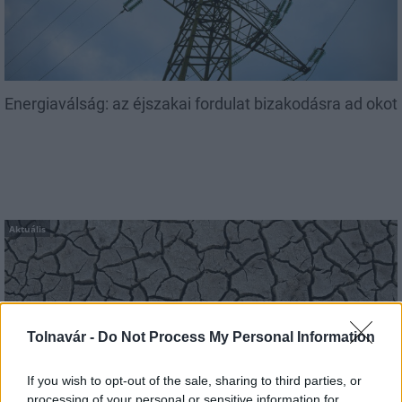
Energiaválság: az éjszakai fordulat bizakodásra ad okot
Aktuális
Tolnavár -
Do Not Process My Personal Information
Paks: hétfőn és talán még kedden üzemben tartható
If you wish to opt-out of the sale, sharing to third parties, or
az utolsó turbina
processing of your personal or sensitive information for