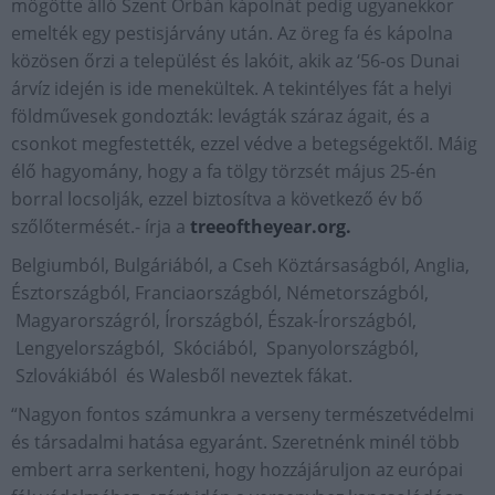
mögötte álló Szent Orbán kápolnát pedig ugyanekkor
emelték egy pestisjárvány után. Az öreg fa és kápolna
közösen őrzi a települést és lakóit, akik az ‘56-os Dunai
árvíz idején is ide menekültek. A tekintélyes fát a helyi
földművesek gondozták: levágták száraz ágait, és a
csonkot megfestették, ezzel védve a betegségektől. Máig
élő hagyomány, hogy a fa tölgy törzsét május 25-én
borral locsolják, ezzel biztosítva a következő év bő
szőlőtermését.- írja a
treeoftheyear.org.
Belgiumból, Bulgáriából, a Cseh Köztársaságból, Anglia,
Észtországból, Franciaországból, Németországból,
Magyarországról, Írországból, Észak-Írországból,
Lengyelországból, Skóciából, Spanyolországból,
Szlovákiából és Walesből neveztek fákat.
“Nagyon fontos számunkra a verseny természetvédelmi
és társadalmi hatása egyaránt. Szeretnénk minél több
embert arra serkenteni, hogy hozzájáruljon az európai