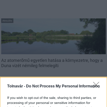
Aktuális
Az atomerőmű egyetlen hatása a környezetre, hogy a
Duna vizét némileg felmelegíti
Tolnavár -
Do Not Process My Personal Information
If you wish to opt-out of the sale, sharing to third parties, or
MAGYAR ÉPÍTŐK
processing of your personal or sensitive information for