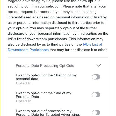
targeted advertising by us, please use the below opt-out
section to confirm your selection. Please note that after your
Útépítés
opt-out request is processed you may continue seeing
interest-based ads based on personal information utilized by
us or personal information disclosed to third parties prior to
your opt-out. You may separately opt-out of the further
disclosure of your personal information by third parties on the
IAB’s list of downstream participants. This information may
also be disclosed by us to third parties on the
IAB’s List of
Downstream Participants
that may further disclose it to other
third parties.
Please note that this website/app uses one or more Google
Personal Data Processing Opt Outs
services and may gather and store information including but
not limited to your visit or usage behaviour. You may click to
I want to opt-out of the Sharing of my
autópálya
útépítés
M1-es autópálya
Bicske
personal data.
grant or deny consent to Google and its third-party tags to
Opted In
M1 bővítés: már zajlik a teljesen új Bicske Kelet
use your data for below specified purposes in below Google
csomópont építése
consent section.
I want to opt-out of the Sale of my
Personal Data.
Tizenegy meglévő csomópontot korszerűsít és négy új,
Opted In
különszintű csomópontot hoz létre az MKIF az M1-es
bővítésénél.
I want to opt-out of processing my
Personal Data for Targeted Advertising.