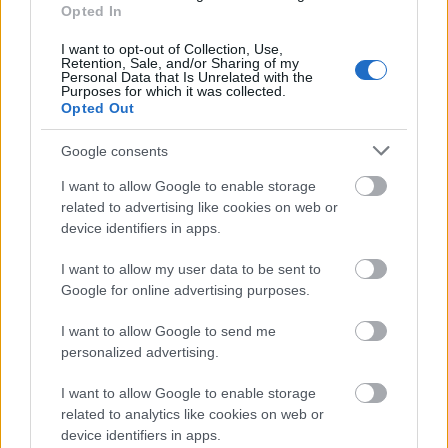
Opted In
Új gyalogosátkelők és jelzőlámpás
csomópont épül Angyalföldön
I want to opt-out of Collection, Use,
Retention, Sale, and/or Sharing of my
Personal Data that Is Unrelated with the
Purposes for which it was collected.
Opted Out
Másfélszeresére bővítik
Google consents
Hódmezővásárhely jó hírű református
iskoláját
I want to allow Google to enable storage
related to advertising like cookies on web or
device identifiers in apps.
Látványos építési szakasz indult be a
Flórián téri felüljárón
I want to allow my user data to be sent to
Google for online advertising purposes.
I want to allow Google to send me
personalized advertising.
Paks II.: Mit jelent az 5. blokk új
mérföldköve a felülvizsgálat
árnyékában?
I want to allow Google to enable storage
related to analytics like cookies on web or
device identifiers in apps.