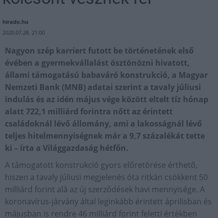
hirado.hu
2020.07.28. 21:00
Nagyon szép karriert futott be történetének első
évében a gyermekvállalást ösztönözni hivatott,
állami támogatású babaváró konstrukció, a Magyar
Nemzeti Bank (MNB) adatai szerint a tavaly júliusi
indulás és az idén május vége között eltelt tíz hónap
alatt 722,1 milliárd forintra nőtt az érintett
családoknál lévő állomány, ami a lakosságnál lévő
teljes hitelmennyiségnek már a 9,7 százalékát tette
ki – írta a Világgazdaság hétfőn.
A támogatott konstrukció gyors előretörése érthető,
hiszen a tavaly júliusi megjelenés óta ritkán csökkent 50
milliárd forint alá az új szerződések havi mennyisége. A
koronavírus-járvány által leginkább érintett áprilisban és
májusban is rendre 46 milliárd forint feletti értékben