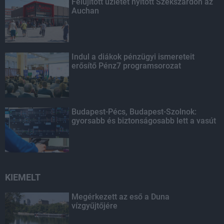
Felújított üzletet nyitott Szekszárdon az
Auchan
Indul a diákok pénzügyi ismereteit
erősítő Pénz7 programsorozat
Budapest-Pécs, Budapest-Szolnok:
gyorsabb és biztonságosabb lett a vasút
KIEMELT
Megérkezett az eső a Duna
vízgyűjtőjére