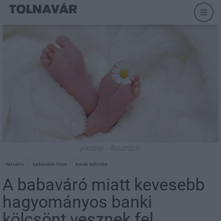
pixabay - illusztráció
Aktuális
babaváró hitel
banki kölcsön
A babaváró miatt kevesebb
hagyományos banki
kölcsönt vesznek fel