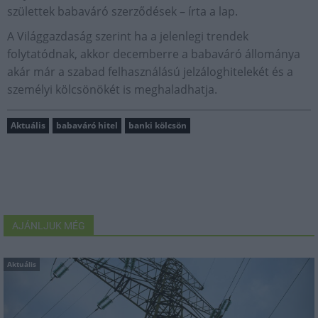
születtek babaváró szerződések – írta a lap.
A Világgazdaság szerint ha a jelenlegi trendek
folytatódnak, akkor decemberre a babaváró állománya
akár már a szabad felhasználású jelzáloghitelekét és a
személyi kölcsönökét is meghaladhatja.
Aktuális
babaváró hitel
banki kölcsön
AJÁNLJUK MÉG
Aktuális