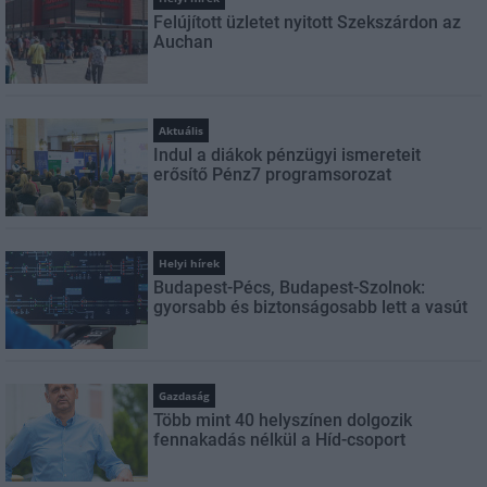
Felújított üzletet nyitott Szekszárdon az
Auchan
Aktuális
Indul a diákok pénzügyi ismereteit
erősítő Pénz7 programsorozat
Helyi hírek
Budapest-Pécs, Budapest-Szolnok:
gyorsabb és biztonságosabb lett a vasút
Gazdaság
Több mint 40 helyszínen dolgozik
fennakadás nélkül a Híd-csoport