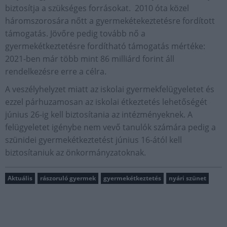
biztosítja a szükséges forrásokat. 2010 óta közel
háromszorosára nőtt a gyermekétekeztetésre fordított
támogatás. Jövőre pedig tovább nő a
gyermekétkeztetésre fordítható támogatás mértéke:
2021-ben már több mint 86 milliárd forint áll
rendelkezésre erre a célra.
A veszélyhelyzet miatt az iskolai gyermekfelügyeletet és
ezzel párhuzamosan az iskolai étkeztetés lehetőségét
június 26-ig kell biztosítania az intézményeknek. A
felügyeletet igénybe nem vevő tanulók számára pedig a
szünidei gyermekétkeztetést június 16-ától kell
biztosítaniuk az önkormányzatoknak.
Aktuális
rászoruló gyermek
gyermekétkeztetés
nyári szünet