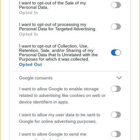
consent section.
I want to opt-out of the Sale of my
Personal Data.
Mohács
Épkar Zrt.
Aktív Kft.
VivaPalazzo Zrt.
Opted In
Épített öröksége megújításával is készül Mohács a
csata ötszázadik évfordulójára
I want to opt-out of processing my
Personal Data for Targeted Advertising.
Új kápolna, kiállítótér épült a mohácsi csata emlékhelyén. A
Opted In
városban is számos beruházás készült el vagy közeledik a
I want to opt-out of Collection, Use,
befejezéshez. Új parkolóház létesül, megújul a városháza és a
Retention, Sale, and/or Sharing of my
Széchenyi tér is.
Personal Data that Is Unrelated with the
Purposes for which it was collected.
Opted Out
A tengerfenék alatt négy óriáskábellel
kötik össze Spanyolország és
Google consents
Franciaország villamosenergia-
hálózatát
I want to allow Google to enable storage
related to advertising like cookies on web or
device identifiers in apps.
Még több zöld, még több virág és új
játszótér Debrecen egyik legfontosabb
terén
I want to allow my user data to be sent to
Google for online advertising purposes.
I want to allow Google to send me
Fából épül Budakeszi új óvodája