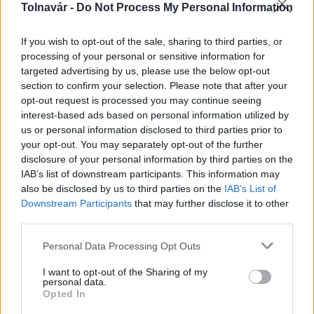
Duna vizét némileg felmelegíti
Tolnavár -
Do Not Process My Personal Information
If you wish to opt-out of the sale, sharing to third parties, or
processing of your personal or sensitive information for
targeted advertising by us, please use the below opt-out
section to confirm your selection. Please note that after your
opt-out request is processed you may continue seeing
MAGYAR ÉPÍTŐK
interest-based ads based on personal information utilized by
us or personal information disclosed to third parties prior to
your opt-out. You may separately opt-out of the further
Mi épül?
disclosure of your personal information by third parties on the
IAB’s list of downstream participants. This information may
also be disclosed by us to third parties on the
IAB’s List of
Downstream Participants
that may further disclose it to other
third parties.
Please note that this website/app uses one or more Google
Personal Data Processing Opt Outs
services and may gather and store information including but
not limited to your visit or usage behaviour. You may click to
I want to opt-out of the Sharing of my
personal data.
grant or deny consent to Google and its third-party tags to
Opted In
use your data for below specified purposes in below Google