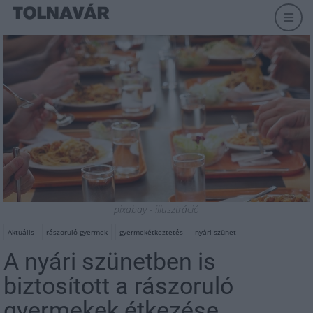
pixabay - illusztráció
Aktuális
rászoruló gyermek
gyermekétkeztetés
nyári szünet
A nyári szünetben is
biztosított a rászoruló
gyermekek étkezése