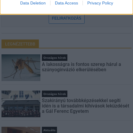
Feliratkozom a hírlevélre és elfogadom az
adatvédelmi
Data Deletion
Data Access
Privacy Policy
szabályzatot!
FELIRATKOZÁS
LEGNÉZETTEBB
Országos hírek
A lakosságra is fontos szerep hárul a
szúnyoginvázió elkerülésében
Országos hírek
Szakirányú továbbképzésekkel segíti
idén is a társadalmi kihívások leküzdését
a Gál Ferenc Egyetem
Aktuális