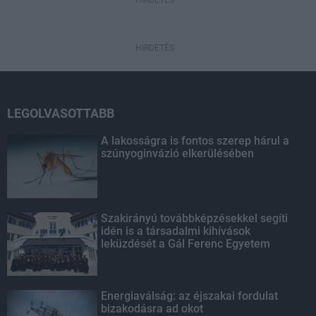
HIRDETÉS
LEGOLVASOTTABB
A lakosságra is fontos szerep hárul a
szúnyoginvázió elkerülésében
Szakirányú továbbképzésekkel segíti
idén is a társadalmi kihívások
leküzdését a Gál Ferenc Egyetem
Energiaválság: az éjszakai fordulat
bizakodásra ad okot