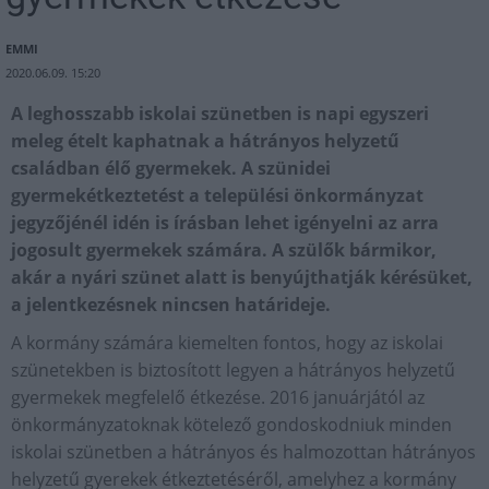
EMMI
2020.06.09. 15:20
A leghosszabb iskolai szünetben is napi egyszeri
meleg ételt kaphatnak a hátrányos helyzetű
családban élő gyermekek. A szünidei
gyermekétkeztetést a települési önkormányzat
jegyzőjénél idén is írásban lehet igényelni az arra
jogosult gyermekek számára. A szülők bármikor,
akár a nyári szünet alatt is benyújthatják kérésüket,
a jelentkezésnek nincsen határideje.
A kormány számára kiemelten fontos, hogy az iskolai
szünetekben is biztosított legyen a hátrányos helyzetű
gyermekek megfelelő étkezése. 2016 januárjától az
önkormányzatoknak kötelező gondoskodniuk minden
iskolai szünetben a hátrányos és halmozottan hátrányos
helyzetű gyerekek étkeztetéséről, amelyhez a kormány