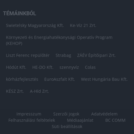
TÉMÁINKBÓL
Swietelsky Magyarország Kft.
Ke-Víz 21 Zrt.
Környezeti és Energiahatékonysági Operatív Program
(KEHOP)
Liszt Ferenc repülőtér
Strabag
ZÁÉV Építőipari Zrt.
Hódút Kft.
HE-DO Kft.
szennyvíz
Colas
kórházfejlesztés
EuroAszfalt Kft.
West Hungária Bau Kft.
KÉSZ Zrt.
A-Híd Zrt.
Impresszum
Szerzői jogok
Adatvédelem
Felhasználási feltételek
Médiaajánlat
BC COMM
Süti beállítások