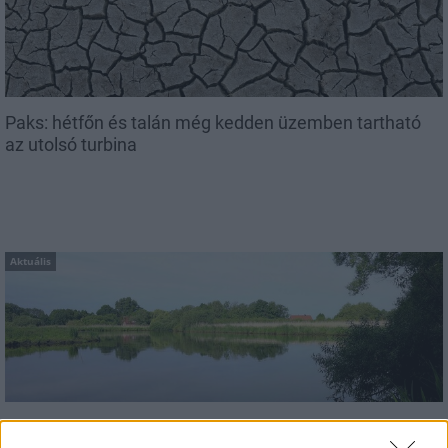
Paks: hétfőn és talán még kedden üzemben tartható
az utolsó turbina
Aktuális
Az atomerőmű egyetlen hatása a környezetre, hogy a