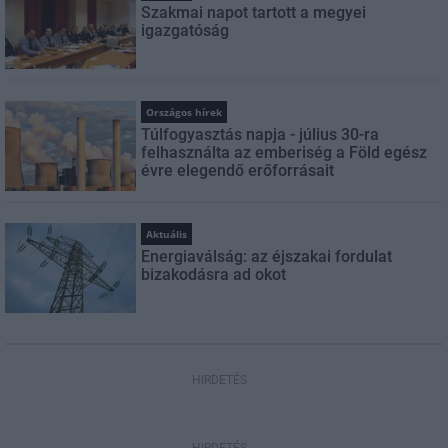
Szakmai napot tartott a megyei
igazgatóság
Országos hírek
Túlfogyasztás napja - július 30-ra
felhasználta az emberiség a Föld egész
évre elegendő erőforrásait
Aktuális
Energiaválság: az éjszakai fordulat
bizakodásra ad okot
HIRDETÉS
HIRDETÉS