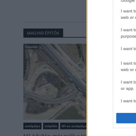
Google 
utolsó turbina
I want t
web or d
I want t
MAGYAR ÉPÍTŐK
purpose
Útépítés
I want 
I want t
web or d
I want t
or app.
I want t
I want t
authenti
autópálya
útépítés
M1-es autópálya
Bicske