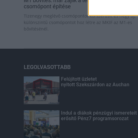
M1 bővítés: már zajlik a teljesen új Bicske Kele
csomópont építése
Tizenegy meglévő csomópontot korszerűsít és négy új,
különszintű csomópontot hoz létre az MKIF az M1-es
bővítésénél.
LEGOLVASOTTABB
Felújított üzletet
nyitott Szekszárdon az Auchan
Indul a diákok pénzügyi ismereteit
erősítő Pénz7 programsorozat