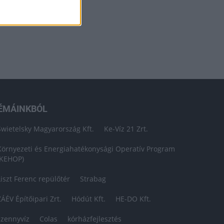
ÉMÁINKBÓL
Swietelsky Magyarország Kft.
Ke-Víz 21 Zrt.
Környezeti és Energiahatékonysági Operatív Program
(KEHOP)
Liszt Ferenc repülőtér
Strabag
ZÁÉV Építőipari Zrt.
Hódút Kft.
HE-DO Kft.
szennyvíz
Colas
kórházfejlesztés