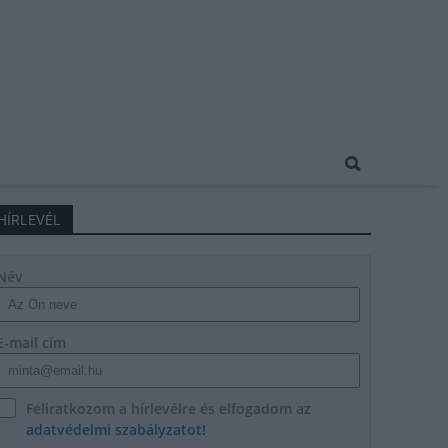
HÍRLEVÉL
Név
E-mail cím
Feliratkozom a hírlevélre és elfogadom az
adatvédelmi szabályzatot!