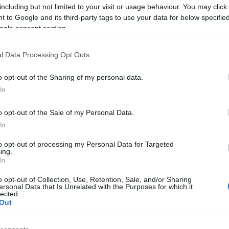
lódó anyagok
" menüpont alatt.
including but not limited to your visit or usage behaviour. You may click 
 to Google and its third-party tags to use your data for below specifi
ogle consent section.
i Kormányhivatal
l Data Processing Opt Outs
o opt-out of the Sharing of my personal data.
In
o opt-out of the Sale of my Personal Data.
In
Aktuális
to opt-out of processing my Personal Data for Targeted
ing.
In
o opt-out of Collection, Use, Retention, Sale, and/or Sharing
ersonal Data that Is Unrelated with the Purposes for which it
lected.
Out
és talán még
Az atomerőmű egyetlen
en tartható az
hatása a környezetre, hogy a