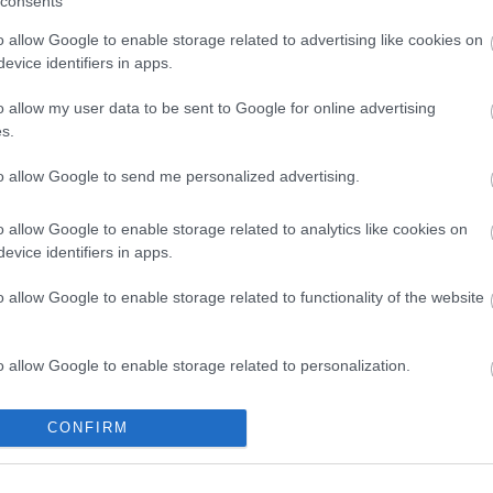
consents
Duna vizét némileg felmelegíti
o allow Google to enable storage related to advertising like cookies on
evice identifiers in apps.
o allow my user data to be sent to Google for online advertising
s.
Új gyalogosátkelők és jelzőlámpás
to allow Google to send me personalized advertising.
csomópont épül Angyalföldön
o allow Google to enable storage related to analytics like cookies on
evice identifiers in apps.
Másfélszeresére bővítik
o allow Google to enable storage related to functionality of the website
Hódmezővásárhely jó hírű
református iskoláját
o allow Google to enable storage related to personalization.
Látványos építési szakasz indult
o allow Google to enable storage related to security, including
be a Flórián téri felüljárón
CONFIRM
cation functionality and fraud prevention, and other user protection.