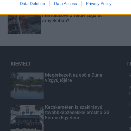
t
Data Deletion
Data Access
Privacy Policy
Paks II.: Mit jelent az 5. blokk új
mérföldköve a felülvizsgálat
árnyékában?
KIEMELT
T
Megérkezett az eső a Duna
vízgyűjtőjére
Kecskeméten is szakirányú
továbbképzésekkel erősít a Gál
Ferenc Egyetem