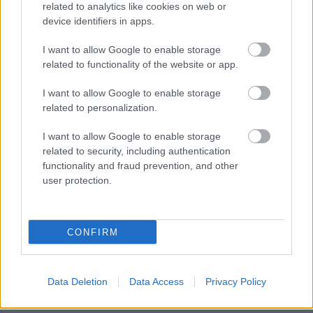
related to analytics like cookies on web or
Egyetlen, fél évszázados vezetéken
múlt Bicske vízellátása
device identifiers in apps.
I want to allow Google to enable storage
related to functionality of the website or app.
I want to allow Google to enable storage
HÍRLEVÉL
related to personalization.
I want to allow Google to enable storage
Név
related to security, including authentication
functionality and fraud prevention, and other
user protection.
E-mail cím
CONFIRM
Feliratkozom a hírlevélre és elfogadom az
adatvédelmi
szabályzatot!
FELIRATKOZÁS
Data Deletion
Data Access
Privacy Policy