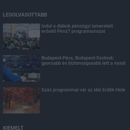
LEGOLVASOTTABB
Indul a diákok pénzügyi ismereteit
erősítő Pénz7 programsorozat
Budapest-Pécs, Budapest-Szolnok:
gyorsabb és biztonságosabb lett a vasút
Száz programmal vár az idei Erdők Hete
KIEMELT