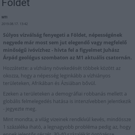
Földet
MTI
2019.08.17. 13:42
Súlyos vízválság fenyegeti a Földet, népességének
negyede már most sem jut elegendő vagy megfelelő
minőségű ivóvízhez - hívta fel a figyelmet Juhász
Árpád geológus szombaton az M1 aktuális csatornán.
Hozzátette: a vízhiány növekedését többek között az
okozza, hogy a népesség leginkább a vízhiányos
területeken, Afrikában és Ázsiában bővül.
Ezeken a területeken a demográfiai robbanás mellett a
globális felmelegedés hatása is intenzívebben jelentkezik
- jegyezte meg.
Mint mondta, a világ vizeinek rendkívül kevés, mindössze
1 százaléka iható, a legnagyobb probléma pedig az, hogy
ennek jelentős részét, 30-40 százalékát öntözésre