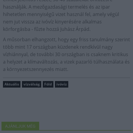
használják. A mezőgazdasági termelés és az ipar
hihetetlen mennyiségű vizet használ fel, amely végül
nem jut vissza az ivóvíz kinyerésére alkalmas
körforgásba - fűzte hozzá Juhász Árpád.
A műsorban elhangzott, hogy egy friss tanulmány szerint
több mint 17 országban küzdenek rendkívül nagy
vízhiánnyal, de további 30 országban is csaknem kritikus
a helyzet a klímaváltozás, a vizek pazarló túlhasználata és
a környezetszennyezés miatt.
Aktuális
vízválság
Föld
ivóvíz
AJÁNLJUK MÉG