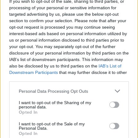
If you wish to opt-out of the sale, sharing to third parties, or
processing of your personal or sensitive information for
targeted advertising by us, please use the below opt-out
section to confirm your selection. Please note that after your
opt-out request is processed you may continue seeing
MAGYAR ÉPÍTŐK
interest-based ads based on personal information utilized by
us or personal information disclosed to third parties prior to
Mi épül?
your opt-out. You may separately opt-out of the further
disclosure of your personal information by third parties on the
IAB’s list of downstream participants. This information may
also be disclosed by us to third parties on the
IAB’s List of
Downstream Participants
that may further disclose it to other
third parties.
Please note that this website/app uses one or more Google
Personal Data Processing Opt Outs
services and may gather and store information including but
not limited to your visit or usage behaviour. You may click to
I want to opt-out of the Sharing of my
personal data.
grant or deny consent to Google and its third-party tags to
Opted In
use your data for below specified purposes in below Google
consent section.
I want to opt-out of the Sale of my
Hódmezővásárhely
iskolaépítés
FERROÉP Zrt.
oktatási beruházás
Personal Data.
Opted In
Másfélszeresére bővítik Hódmezővásárhely jó hírű