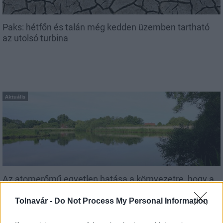
Paks: hétfőn és talán még kedden üzemben tartható
az utolsó turbina
Aktuális
Az atomerőmű egyetlen hatása a környezetre, hogy a
Duna vizét némileg felmelegíti
Tolnavár -
Do Not Process My Personal Information