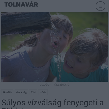
pixabay - illusztráció
Aktuális
vízválság
Föld
ivóvíz
Súlyos vízválság fenyegeti a