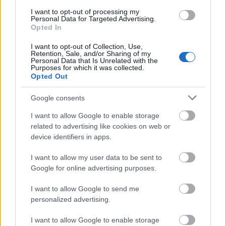
református iskoláját
I want to opt-out of processing my
Personal Data for Targeted Advertising.
A Szőnyi Benjámin Általános Iskola fejlesztését a FERROÉP
Opted In
kivitelezheti; a munkák csaknem egy évig tartanak majd.
I want to opt-out of Collection, Use,
Retention, Sale, and/or Sharing of my
Látványos építési szakasz indult be a
Personal Data that Is Unrelated with the
Flórián téri felüljárón
Purposes for which it was collected.
Opted Out
Google consents
Paks II.: Mit jelent az 5. blokk új
I want to allow Google to enable storage
mérföldköve a felülvizsgálat
related to advertising like cookies on web or
árnyékában?
device identifiers in apps.
I want to allow my user data to be sent to
Elkészült a Liszt Ferenc repülőtér
Google for online advertising purposes.
közelében lévő logisztikai bázis út- és
közműhálózatának fejlesztése
I want to allow Google to send me
personalized advertising.
I want to allow Google to enable storage
Látlelet a hazai víziközművekről?