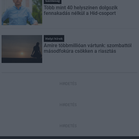
Gazdaság
Több mint 40 helyszínen dolgozik
fennakadás nélkül a Híd-csoport
Helyi hírek
Amire többmillióan vártunk: szombattól
másodfokúra csökken a riasztás
HIRDETÉS
HIRDETÉS
HIRDETÉS