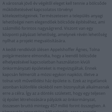
A városnak jövő év végétől eleget kell tennie a bölcsőde
működtetésével kapcsolatos törvényi
kötelezettségeinek. Természetesen a település anyagi
lehetőségei nem elegendőek bölcsőde építéséhez, ami
százmillió forintos nagyságrend. Viszont van egy
központi pályázati lehetőség, amelynek révén lehetőség
nyílhat a projekt megvalósítására.
A keddi rendkívüli ülésen Appelshoffer Ágnes, Tolna
polgármestere elmondta, hogy a leendő bölcsőde
elhelyezésével kapcsolatban használaton kívüli
önkormányzati épületeket is megvizsgáltak. Ennek
kapcsán felmerült a mözsi egykori napközi, illetve a
tolnai volt művelődési ház épülete is. Ezek az ingatlanok
azonban különféle okokból nem bizonyultak alkalmasnak
erre a célra. Így az a döntés született, hogy egy teljesen
új épület létrehozására pályázik az önkormányzat,
összesen bruttó mintegy 457 millió forint összegben. A