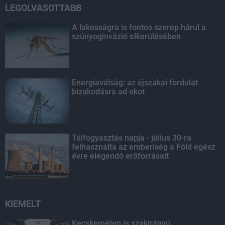
LEGOLVASOTTABB
A lakosságra is fontos szerep hárul a
szúnyoginvázió elkerülésében
Energiaválság: az éjszakai fordulat
bizakodásra ad okot
Túlfogyasztás napja - július 30-ra
felhasználta az emberiség a Föld egész
évre elegendő erőforrásait
KIEMELT
Kecskeméten is szakirányú