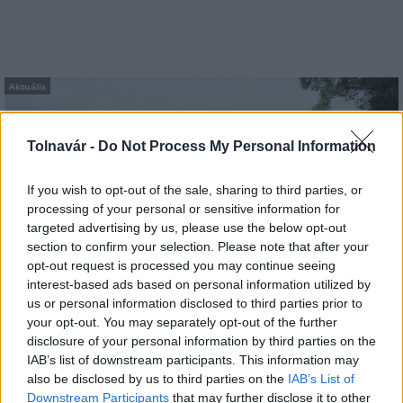
Aktuális
Tolnavár -
Do Not Process My Personal Information
If you wish to opt-out of the sale, sharing to third parties, or
processing of your personal or sensitive information for
targeted advertising by us, please use the below opt-out
Az atomerőmű egyetlen hatása a környezetre, hogy a
section to confirm your selection. Please note that after your
Duna vizét némileg felmelegíti
opt-out request is processed you may continue seeing
interest-based ads based on personal information utilized by
us or personal information disclosed to third parties prior to
your opt-out. You may separately opt-out of the further
disclosure of your personal information by third parties on the
IAB’s list of downstream participants. This information may
also be disclosed by us to third parties on the
IAB’s List of
MAGYAR ÉPÍTŐK
Downstream Participants
that may further disclose it to other