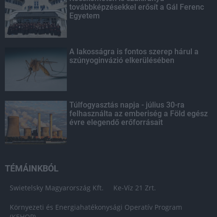
továbbképzésekkel erősít a Gál Ferenc
Egyetem
A lakosságra is fontos szerep hárul a
szúnyoginvázió elkerülésében
Túlfogyasztás napja - július 30-ra
felhasználta az emberiség a Föld egész
évre elegendő erőforrásait
TÉMÁINKBÓL
Swietelsky Magyarország Kft.
Ke-Víz 21 Zrt.
Környezeti és Energiahatékonysági Operatív Program
(KEHOP)