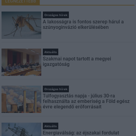
LEGNÉZETTEBB
Országos hírek
A lakosságra is fontos szerep hárul a
szúnyoginvázió elkerülésében
Aktuális
Szakmai napot tartott a megyei
igazgatóság
Országos hírek
Túlfogyasztás napja - július 30-ra
felhasználta az emberiség a Föld egész
évre elegendő erőforrásait
Aktuális
Energiaválság: az éjszakai fordulat