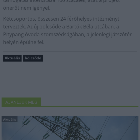
támogatás intenzitása 100 százalék, azaz a projekt
önerőt nem igényel.
Kétcsoportos, összesen 24 férőhelyes intézményt
terveztek. Az új bölcsőde a Bartók Béla utcában, a
Pitypang óvoda szomszédságában, a jelenlegi játszótér
helyén épülne fel.
Aktuális
bölcsőde
AJÁNLJUK MÉG
Aktuális