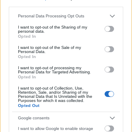
third parties.
Mi épül?
Please note that this website/app uses one or more Google
Personal Data Processing Opt Outs
services and may gather and store information including but
not limited to your visit or usage behaviour. You may click to
I want to opt-out of the Sharing of my
personal data.
grant or deny consent to Google and its third-party tags to
Opted In
use your data for below specified purposes in below Google
consent section.
I want to opt-out of the Sale of my
Personal Data.
Opted In
I want to opt-out of processing my
Personal Data for Targeted Advertising.
Opted In
I want to opt-out of Collection, Use,
Paks
paksi atomerőmű
Paks II
Paks II. Atomerőmű Zrt.
Retention, Sale, and/or Sharing of my
Personal Data that Is Unrelated with the
Paks II.: Mit jelent az 5. blokk új mérföldköve a
Purposes for which it was collected.
felülvizsgálat árnyékában?
Opted Out
Megkezdődött az 5. blokk reaktorépületének alaplemez-
Google consents
kivitelezése, miközben a felülvizsgálat arra keresi a választ,
hogy a megváltozott gazdasági és geopolitikai környezetben
I want to allow Google to enable storage