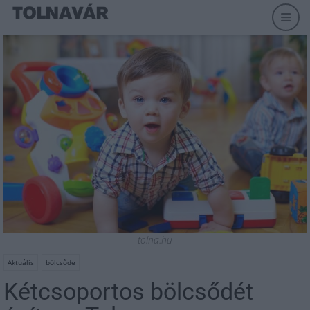
tolna.hu
Aktuális
bölcsőde
Kétcsoportos bölcsődét