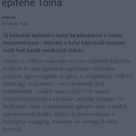
építene Tolna
tolna.hu
2019.08.06. 15:42
Új bölcsőde építésére nyújt be pályázatot a tolnai
önkormányzat – döntött a helyi képviselő-testület
múlt heti keddi rendkívüli ülésén.
Tolnán az 1990-es évek eleje óta nem működik bölcsőde.
A három év alatti gyerekek napközbeni ellátására
azonban egyre nagyobb az igény. A szolgáltatást 1998-tól
előbb egy, majd kettő – civil szervezetek által
működtetett – családi napközi (2017-től családi
bölcsőde) biztosítja a városban, jelenleg összesen 19
férőhellyel. Ezen intézményeket igénybe vevő családok
gyermekeinek térítési díjához az önkormányzat is
hozzájárul anyagilag, összesen évi mintegy 4 millió
forinttal.