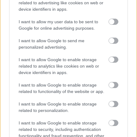
milyen feltételek mellett érdemes továbbvinni Magyarország
related to advertising like cookies on web or
egyik legnagyobb beruházását.
device identifiers in apps.
I want to allow my user data to be sent to
Elkészült a Liszt Ferenc repülőtér
Google for online advertising purposes.
közelében lévő logisztikai bázis út- és
közműhálózatának fejlesztése
I want to allow Google to send me
personalized advertising.
Látlelet a hazai víziközművekről?
I want to allow Google to enable storage
Egyetlen, fél évszázados vezetéken
related to analytics like cookies on web or
múlt Bicske vízellátása
device identifiers in apps.
I want to allow Google to enable storage
Épített öröksége megújításával is készül
related to functionality of the website or app.
Mohács a csata ötszázadik
évfordulójára
I want to allow Google to enable storage
related to personalization.
I want to allow Google to enable storage
A tengerfenék alatt négy óriáskábellel
kötik össze Spanyolország és
related to security, including authentication
Franciaország villamosenergia-
functionality and fraud prevention, and other