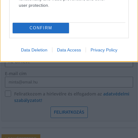
hálózatát
user protection.
CONFIRM
HÍRLEVÉL
Data Deletion
Data Access
Privacy Policy
Név
E-mail cím
Feliratkozom a hírlevélre és elfogadom az
adatvédelmi
szabályzatot!
FELIRATKOZÁS