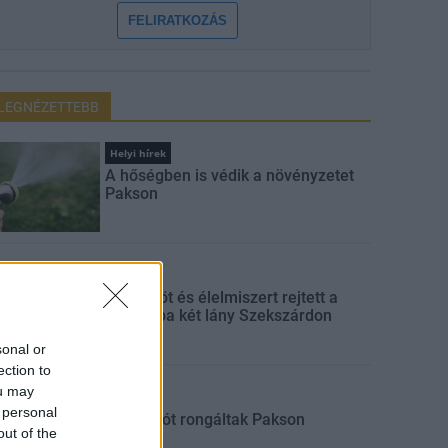
FELIRATKOZÁS
LEGNÉZETTEBB
Helyi hírek
A hőségben is védik a növényzetet
Pakson
Aktuális
Parfümöt és élelmiszert rejtett a
táskájába két lány Szekszárdon
sonal or
ection to
ou may
Aktuális
 personal
Sorompót rongáltak Pakson
out of the