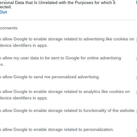
ersonal Data that Is Unrelated with the Purposes for which it
lected.
Out
Aktuális
consents
o allow Google to enable storage related to advertising like cookies on
evice identifiers in apps.
o allow my user data to be sent to Google for online advertising
s.
és talán még
Az atomerőmű egyetlen
en tartható az
hatása a környezetre, hogy a
to allow Google to send me personalized advertising.
Duna vizét némileg felmelegíti
o allow Google to enable storage related to analytics like cookies on
evice identifiers in apps.
o allow Google to enable storage related to functionality of the website
Látványos építési szakasz indult
o allow Google to enable storage related to personalization.
be a Flórián téri felüljárón