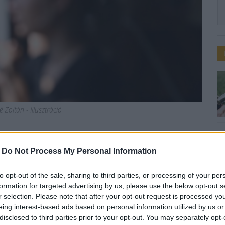
 Zoltán - Illusztráció
és rendje a március 15-i
-
Do Not Process My Personal Information
to opt-out of the sale, sharing to third parties, or processing of your per
formation for targeted advertising by us, please use the below opt-out s
r selection. Please note that after your opt-out request is processed y
eing interest-based ads based on personal information utilized by us or
disclosed to third parties prior to your opt-out. You may separately opt-