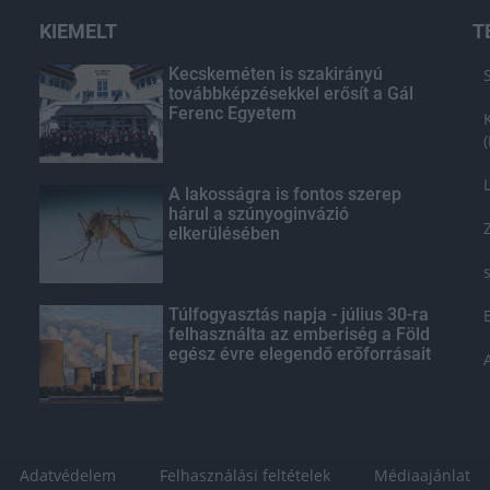
KIEMELT
T
Kecskeméten is szakirányú
továbbképzésekkel erősít a Gál
Ferenc Egyetem
A lakosságra is fontos szerep
hárul a szúnyoginvázió
elkerülésében
Túlfogyasztás napja - július 30-ra
felhasználta az emberiség a Föld
egész évre elegendő erőforrásait
Adatvédelem
Felhasználási feltételek
Médiaajánlat