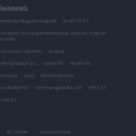
ÉMÁINKBÓL
Swietelsky Magyarország Kft.
Ke-Víz 21 Zrt.
Környezeti és Energiahatékonysági Operatív Program
(KEHOP)
Liszt Ferenc repülőtér
Strabag
ZÁÉV Építőipari Zrt.
Hódút Kft.
HE-DO Kft.
szennyvíz
Colas
kórházfejlesztés
EuroAszfalt Kft.
West Hungária Bau Kft.
KÉSZ Zrt.
A-Híd Zrt.
BC COMM
Süti beállítások