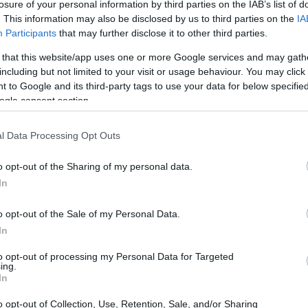
losure of your personal information by third parties on the IAB’s list of
us 15-i hétvégén: csütörtökön a pénteki, pénteken
. This information may also be disclosed by us to third parties on the
IA
vasárnapi menetrend szerint járnak a vonatok -
Participants
that may further disclose it to other third parties.
 that this website/app uses one or more Google services and may gath
igazodva, a helyfoglalások figyelembevételével és a
including but not limited to your visit or usage behaviour. You may click 
 to Google and its third-party tags to use your data for below specifi
lomba a MÁV-Start. A társaság a Nyíregyházáról
ogle consent section.
a, hogy vasárnap vegyék igénybe a Televonatot,
28-kor indul Budapestre, a Nyugati pályaudvarra
l Data Processing Opt Outs
ten és Zuglóban is.
égékre érvényes 33 százalékos kedvezményt is igénybe
o opt-out of the Sharing of my personal data.
ig.
In
o opt-out of the Sale of my Personal Data.
televonat
In
to opt-out of processing my Personal Data for Targeted
ing.
In
o opt-out of Collection, Use, Retention, Sale, and/or Sharing