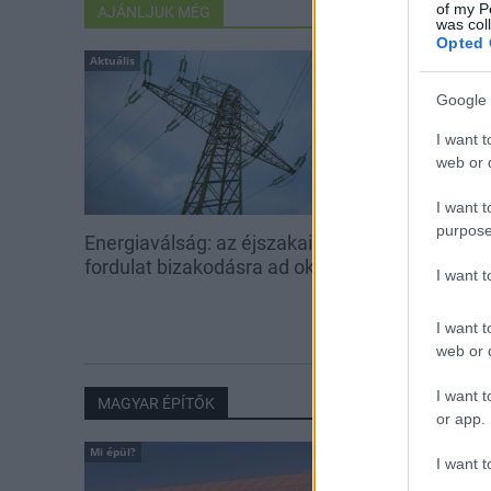
of my P
AJÁNLJUK MÉG
was col
Opted 
Aktuális
Aktuális
Google 
I want t
web or d
I want t
purpose
Energiaválság: az éjszakai
Paks: hétfőn 
fordulat bizakodásra ad okot
kedden üzemb
I want 
utolsó turbina
I want t
web or d
I want t
MAGYAR ÉPÍTŐK
or app.
Mi épül?
I want t