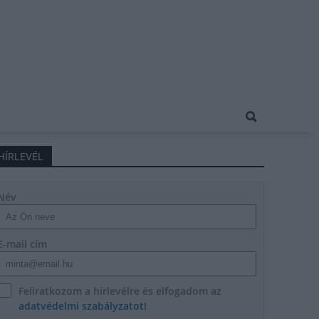
HÍRLEVÉL
Név
E-mail cím
Feliratkozom a hírlevélre és elfogadom az
adatvédelmi szabályzatot!