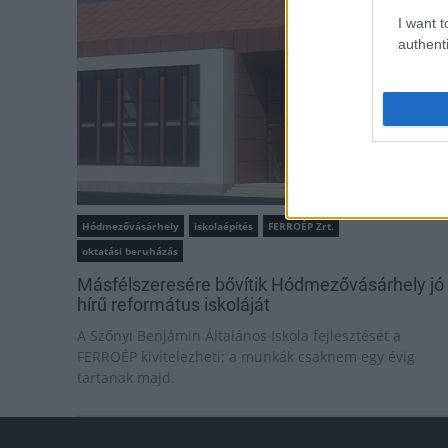
I want t
authenti
Hódmezővásárhely
iskolaépítés
FERROÉP Zrt.
oktatási beruházás
Másfélszeresére bővítik Hódmezővásárhely jó
hírű református iskoláját
A Szőnyi Benjámin Általános Iskola fejlesztését a
FERROÉP kivitelezheti; a munkák csaknem egy évig
tartanak majd.