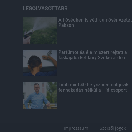
LEGOLVASOTTABB
A hőségben is védik a növényzetet
Pakson
Parfümöt és élelmiszert rejtett a
táskájába két lány Szekszárdon
Több mint 40 helyszínen dolgozik
fennakadás nélkül a Híd-csoport
Impresszum
Szerzői jogok