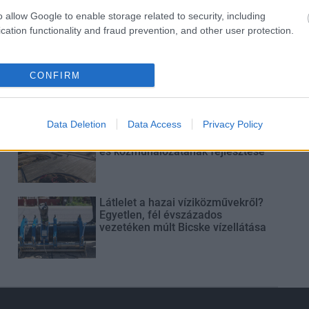
o allow Google to enable storage related to security, including
cation functionality and fraud prevention, and other user protection.
Paks II.: Mit jelent az 5. blokk új
mérföldköve a felülvizsgálat
árnyékában?
CONFIRM
Data Deletion
Data Access
Privacy Policy
Elkészült a Liszt Ferenc repülőtér
közelében lévő logisztikai bázis út-
és közműhálózatának fejlesztése
Látlelet a hazai víziközművekről?
Egyetlen, fél évszázados
vezetéken múlt Bicske vízellátása