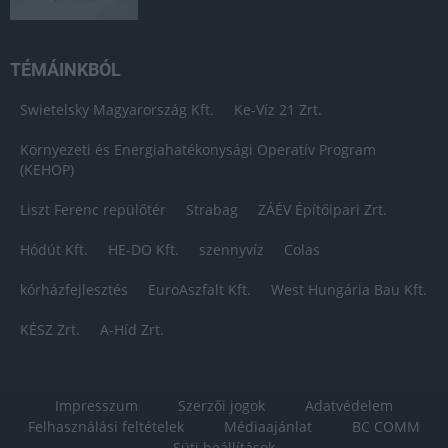
TÉMÁINKBÓL
Swietelsky Magyarország Kft.
Ke-Víz 21 Zrt.
Környezeti és Energiahatékonysági Operatív Program
(KEHOP)
Liszt Ferenc repülőtér
Strabag
ZÁÉV Építőipari Zrt.
Hódút Kft.
HE-DO Kft.
szennyvíz
Colas
kórházfejlesztés
EuroAszfalt Kft.
West Hungária Bau Kft.
KÉSZ Zrt.
A-Híd Zrt.
Impresszum
Szerzői jogok
Adatvédelem
Felhasználási feltételek
Médiaajánlat
BC COMM
Süti beállítások