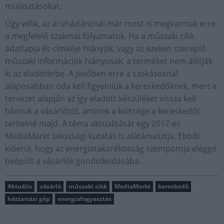
mulasztásokat.
Úgy vélik, az áruházláncnál már most is megvannak erre
a megfelelő szakmai folyamatok. Ha a műszaki cikk
adatlapja és címkéje hiányzik, vagy az ezeken szereplő
műszaki információk hiányosak, a terméket nem állítják
ki az eladótérbe. A jövőben erre a szokásosnál
alaposabban oda kell figyelniük a kereskedőknek, mert a
tervezet alapján az így eladott készüléket vissza kell
hívniuk a vásárlótól, aminek a költsége a kereskedőt
terhelné majd. A téma aktualitását egy 2017-es
MediaMarkt lakossági kutatás is alátámasztja. Ebből
kiderül, hogy az energiatakarékosság szempontja eléggé
beépült a vásárlók gondolkodásába.
Aktuális
vásárló
műszaki cikk
MediaMarkt
kereskedő
háztartási gép
energiafogyasztás