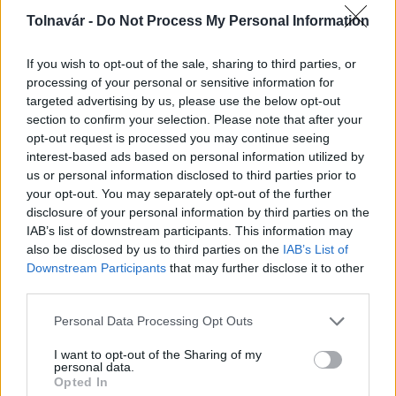
Tolnavár -
Do Not Process My Personal Information
Az atomerőmű egyetlen hatása a környezetre, hogy a
Duna vizét némileg felmelegíti
If you wish to opt-out of the sale, sharing to third parties, or
processing of your personal or sensitive information for
targeted advertising by us, please use the below opt-out
section to confirm your selection. Please note that after your
opt-out request is processed you may continue seeing
interest-based ads based on personal information utilized by
us or personal information disclosed to third parties prior to
MAGYAR ÉPÍTŐK
your opt-out. You may separately opt-out of the further
disclosure of your personal information by third parties on the
Útépítés
IAB’s list of downstream participants. This information may
also be disclosed by us to third parties on the
IAB’s List of
Downstream Participants
that may further disclose it to other
third parties.
Please note that this website/app uses one or more Google
Personal Data Processing Opt Outs
services and may gather and store information including but
not limited to your visit or usage behaviour. You may click to
I want to opt-out of the Sharing of my
personal data.
grant or deny consent to Google and its third-party tags to
Opted In
use your data for below specified purposes in below Google