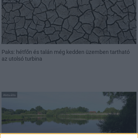
Aktuális
Paks: hétfőn és talán még kedden üzemben tartható
az utolsó turbina
Aktuális