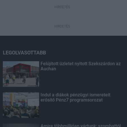
HIRDETÉS
HIRDETÉS
LEGOLVASOTTABB
Felújított üzletet nyitott Szekszárdon az
Auchan
Indul a diákok pénzügyi ismereteit
erősítő Pénz7 programsorozat
Amire többmillióan vártunk: szombattól