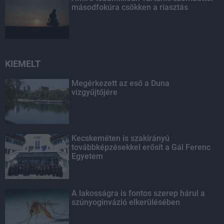
másodfokúra csökken a riasztás
KIEMELT
Megérkezett az eső a Duna
vízgyűjtőjére
Kecskeméten is szakirányú
továbbképzésekkel erősít a Gál Ferenc
Egyetem
A lakosságra is fontos szerep hárul a
szúnyoginvázió elkerülésében