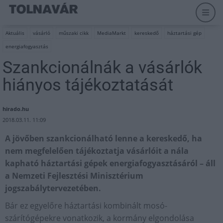
Aktuális
vásárló
műszaki cikk
MediaMarkt
kereskedő
háztartási gép
energiafogyasztás
Szankcionálnák a vásárlók
hiányos tájékoztatását
hirado.hu
2018.03.11. 11:09
A jövőben szankcionálható lenne a kereskedő, ha
nem megfelelően tájékoztatja vásárlóit a nála
kapható háztartási gépek energiafogyasztásáról – áll
a Nemzeti Fejlesztési Minisztérium
jogszabálytervezetében.
Bár ez egyelőre háztartási kombinált mosó-
szárítógépekre vonatkozik, a kormány elgondolása