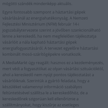
mögötti szándék mindenképp aktuális.
Egyre fontosabb szempont a háztartási gépek
vásárlásánál az energiahatékonyság. A Nemzeti
Fejlesztési Minisztérium (NFM) február 14-i
jogszabálytervezete szerint a jövőben szankcionálható
lenne a kereskedő, ha nem megfelelően tájékoztatja
vásárlóit a nála kapható háztartási gépek
energiafogyasztásáról. A tervezet egyelőre háztartási
kombinált mosó-szárítógépekre vonatkozik.
A MediaMarkt úgy reagált: hasznos ez a kezdeményezés,
mert védi a fogyasztókat az olyan vásárlási szituációktól,
ahol a kereskedő nem nyújt pontos tájékoztatást a
vásárlóiknak. Szerintük a gyártó feladata, hogy a
készüléket valamennyi információ szabályos
feltüntetésével szállítsa le a kereskedőhöz, de a
kereskedőnek szigorúan kell ellenőriznie a
szállítmányokat, hogy kiszűrje az esetleges