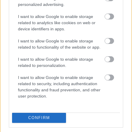
personalized advertising.
Látványos építési szakasz indult be a
Flórián téri felüljárón
I want to allow Google to enable storage
related to analytics like cookies on web or
device identifiers in apps.
Paks II.: Mit jelent az 5. blokk új
I want to allow Google to enable storage
mérföldköve a felülvizsgálat
related to functionality of the website or app.
árnyékában?
I want to allow Google to enable storage
related to personalization.
I want to allow Google to enable storage
related to security, including authentication
HÍRLEVÉL
functionality and fraud prevention, and other
user protection.
Név
CONFIRM
E-mail cím