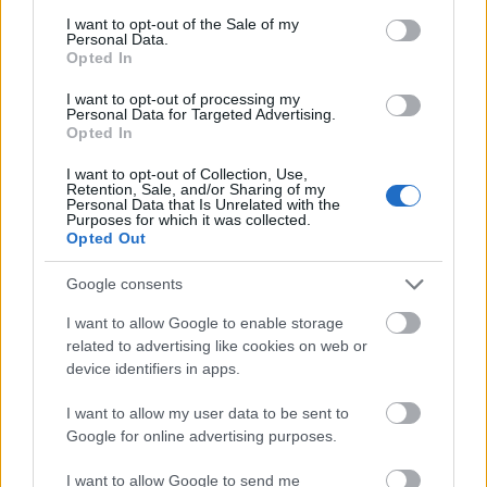
consent section.
I want to opt-out of the Sale of my
Personal Data.
Opted In
autópálya
útépítés
M1-es autópálya
Bicske
I want to opt-out of processing my
M1 bővítés: már zajlik a teljesen új Bicske Kelet
Personal Data for Targeted Advertising.
csomópont építése
Opted In
Tizenegy meglévő csomópontot korszerűsít és négy új,
I want to opt-out of Collection, Use,
Retention, Sale, and/or Sharing of my
különszintű csomópontot hoz létre az MKIF az M1-es
Personal Data that Is Unrelated with the
bővítésénél.
Purposes for which it was collected.
Opted Out
Új gyalogosátkelők és jelzőlámpás
Google consents
csomópont épül Angyalföldön
I want to allow Google to enable storage
related to advertising like cookies on web or
device identifiers in apps.
Másfélszeresére bővítik
Hódmezővásárhely jó hírű református
I want to allow my user data to be sent to
iskoláját
Google for online advertising purposes.
I want to allow Google to send me