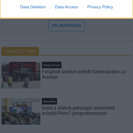
Data Deletion
Data Access
Privacy Policy
Feliratkozom a hírlevélre és elfogadom az
adatvédelmi
szabályzatot!
FELIRATKOZÁS
LEGNÉZETTEBB
Helyi hírek
Felújított üzletet nyitott Szekszárdon az
Auchan
Aktuális
Indul a diákok pénzügyi ismereteit
erősítő Pénz7 programsorozat