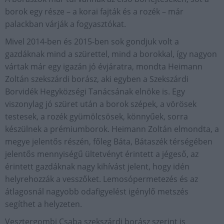
borok egy része – a korai fajták és a rozék – már
palackban várják a fogyasztókat.
Mivel 2014-ben és 2015-ben sok gondjuk volt a
gazdáknak mind a szürettel, mind a borokkal, így nagyon
vártak már egy igazán jó évjáratra, mondta Heimann
Zoltán szekszárdi borász, aki egyben a Szekszárdi
Borvidék Hegyközségi Tanácsának elnöke is. Egy
viszonylag jó szüret után a borok szépek, a vörösek
testesek, a rozék gyümölcsösek, könnyűek, sorra
készülnek a prémiumborok. Hei­mann Zoltán elmondta, a
megye jelentős részén, főleg Báta, Bátaszék térségében
jelentős mennyiségű ültetvényt érintett a jégeső, az
érintett gazdáknak nagy kihívást jelent, hogy idén
helyrehozzák a vesszőket. Lemosópermetezés és az
átlagosnál nagyobb odafigyelést igénylő metszés
segíthet a helyzeten.
Vesztergombi Csaba szekszárdi borász szerint is