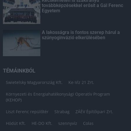
Kecskeméten is szakirányú
továbbképzésekkel erősít a Gál Ferenc
Egyetem
A lakosságra is fontos szerep hárul a
szúnyoginvázió elkerülésében
TÉMÁINKBÓL
Swietelsky Magyarország Kft.
Ke-Víz 21 Zrt.
Környezeti és Energiahatékonysági Operatív Program
(KEHOP)
Liszt Ferenc repülőtér
Strabag
ZÁÉV Építőipari Zrt.
Hódút Kft.
HE-DO Kft.
szennyvíz
Colas