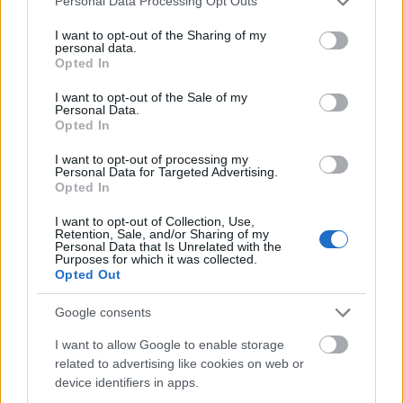
Personal Data Processing Opt Outs
services and may gather and store information including but
Aktuális
not limited to your visit or usage behaviour. You may click to
I want to opt-out of the Sharing of my
personal data.
grant or deny consent to Google and its third-party tags to
Opted In
use your data for below specified purposes in below Google
consent section.
I want to opt-out of the Sale of my
Personal Data.
Opted In
I want to opt-out of processing my
Personal Data for Targeted Advertising.
Az atomerőmű egyetlen hatása a környezetre, hogy a
Opted In
Duna vizét némileg felmelegíti
I want to opt-out of Collection, Use,
Retention, Sale, and/or Sharing of my
Personal Data that Is Unrelated with the
Purposes for which it was collected.
Opted Out
Google consents
MAGYAR ÉPÍTŐK
I want to allow Google to enable storage
related to advertising like cookies on web or
device identifiers in apps.
Aktuális