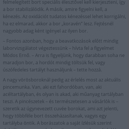
felmelegített bort speciális élesztővel kell kierjeszteni, így
a bor stabilizálódik. A másik, amire figyelni kell, a
kénezés. Az oxidációt tudatos kénezéssel lehet korrigálni,
ha ez elmarad, akkor a bor „koravén” lesz. Fejtésnél
nagyobb adag ként igényel az ilyen bor.
– Fontos azonban, hogy a beavatkozások előtt mindig
laborvizsgálatot végeztessünk – hívta fel a figyelmet
Módos Ernő. – Arra is figyeljünk, hogy darabban soha ne
maradjon bor, a hordót mindig töltsük fel, vagy
úszófedeles tartályt használjunk – tette hozzá.
A nagy vörösboroknál pedig az érlelés most az aktuális
pincemunka. Van, aki ezt fahordóban, van, aki
acéltartályban, és olyan is akad, aki műanyag tartályban
teszi. A pincészetek – és természetesen a vásárlók is –
szeretik az úgynevezett cuvée borokat, ami azt jelenti,
hogy többféle bort összeházasítanak, vagyis egy
tartályba öntik. A borászatok a saját ízlésük szerint