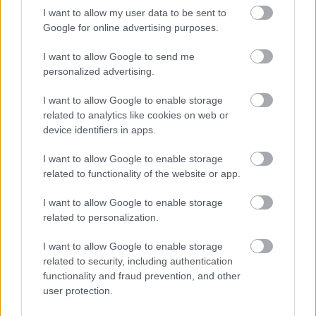
I want to allow my user data to be sent to
Google for online advertising purposes.
I want to allow Google to send me
personalized advertising.
I want to allow Google to enable storage
related to analytics like cookies on web or
device identifiers in apps.
I want to allow Google to enable storage
Tata
műemlékfelújítás
műemlék
restaurálás
related to functionality of the website or app.
Történelmi táj, amelynek minden köve mesél –
I want to allow Google to enable storage
megújul a tatai Angolkert
related to personalization.
A projekt részeként megújulnak a területen található
műemlékek, köztük a különleges Műromok, valamint a közeli
I want to allow Google to enable storage
Várkanyarban álló Nepomuki Szent János híd és szobor is.
related to security, including authentication
functionality and fraud prevention, and other
user protection.
M1 bővítés: már zajlik a teljesen új
Bicske Kelet csomópont építése