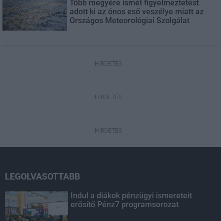
Több megyére ismét figyelmeztetést
adott ki az ónos eső veszélye miatt az
Országos Meteorológiai Szolgálat
HIRDETÉS
HIRDETÉS
HIRDETÉS
LEGOLVASOTTABB
Indul a diákok pénzügyi ismereteit
erősítő Pénz7 programsorozat