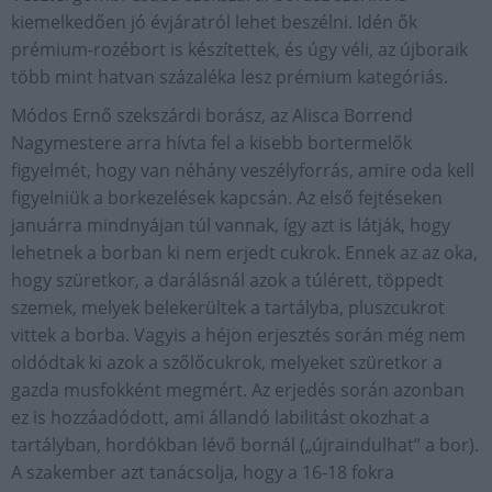
kiemelkedően jó évjáratról lehet beszélni. Idén ők
prémium-­rozébort is készítettek, és úgy véli, az újboraik
több mint hatvan százaléka lesz prémium kategóriás.
Módos Ernő szekszárdi borász, az Alisca Borrend
Nagymestere arra hívta fel a kisebb bortermelők
figyelmét, hogy van néhány veszélyforrás, amire oda kell
figyelniük a borkezelések kapcsán. Az első fejtéseken
januárra mindnyájan túl vannak, így azt is látják, hogy
lehetnek a borban ki nem erjedt cukrok. Ennek az az oka,
hogy szüretkor, a darálásnál azok a túlérett, töppedt
szemek, melyek belekerültek a tartályba, pluszcukrot
vittek a borba. Vagyis a héjon erjesztés során még nem
oldódtak ki azok a szőlőcukrok, melyeket szüretkor a
gazda musfokként megmért. Az erjedés során azonban
ez is hozzáadódott, ami állandó labilitást okozhat a
tartályban, hordókban lévő bornál („újraindulhat” a bor).
A szakember azt tanácsolja, hogy a 16-18 fokra