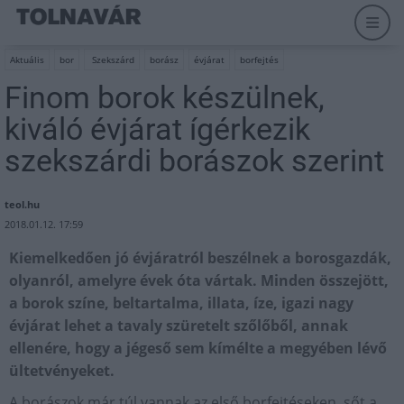
Aktuális
bor
Szekszárd
borász
évjárat
borfejtés
Finom borok készülnek,
kiváló évjárat ígérkezik
szekszárdi borászok szerint
teol.hu
2018.01.12. 17:59
Kiemelkedően jó évjáratról beszélnek a borosgazdák,
olyanról, amelyre évek óta vártak. Minden összejött,
a borok színe, beltartalma, illata, íze, igazi nagy
évjárat lehet a tavaly szüretelt szőlőből, annak
ellenére, hogy a jégeső sem kímélte a megyében lévő
ültetvényeket.
A borászok már túl vannak az első borfejtéseken, sőt a