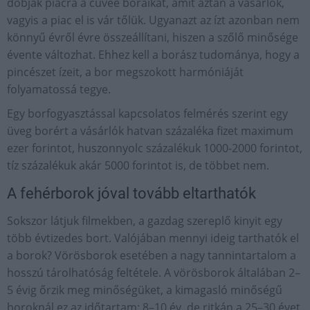
dobják piacra a cuvée boraikat, amit aztán a vásárlók,
vagyis a piac el is vár tőlük. Ugyanazt az ízt azonban nem
könnyű évről évre összeállítani, hiszen a szőlő minősége
évente változhat. Ehhez kell a borász tudománya, hogy a
pincészet ízeit, a bor megszokott harmóniáját
folyamatossá tegye.
Egy borfogyasztással kapcsolatos felmérés szerint egy
üveg borért a vásárlók hatvan százaléka fizet maximum
ezer forintot, huszonnyolc százalékuk 1000-2000 forintot,
tíz százalékuk akár 5000 forintot is, de többet nem.
A fehérborok jóval tovább eltarthatók
Sokszor látjuk filmekben, a gazdag szereplő kinyit egy
több évtizedes bort. Valójában mennyi ideig tarthatók el
a borok? Vörösborok esetében a nagy tannintartalom a
hosszú tárolhatóság feltétele. A vörösborok általában 2–
5 évig őrzik meg minőségüket, a kimagasló minőségű
boroknál ez az időtartam: 8–10 év, de ritkán a 25–30 évet