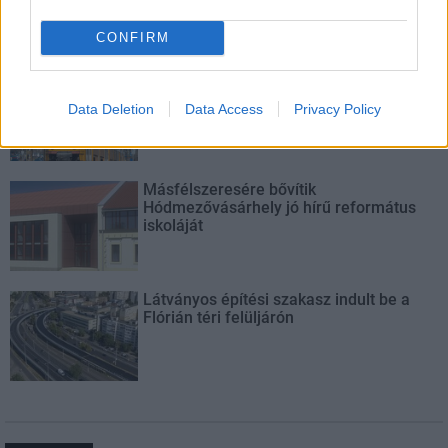
CONFIRM
Új gyalogosátkelők és jelzőlámpás
csomópont épül Angyalföldön
Data Deletion
Data Access
Privacy Policy
Másfélszeresére bővítik
Hódmezővásárhely jó hírű református
iskoláját
Látványos építési szakasz indult be a
Flórián téri felüljárón