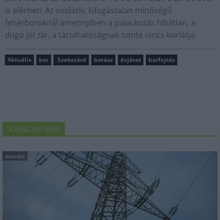
is elérheti. Az oxidatív, kifogástalan minőségű
fehérboroknál amennyiben a palackozás hibátlan, a
dugó jól zár, a tárolhatóságnak szinte nincs korlátja.
Aktuális
bor
Szekszárd
borász
évjárat
borfejtés
AJÁNLJUK MÉG
Aktuális