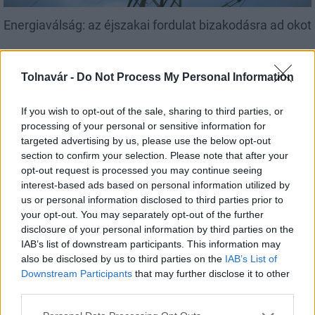
Energiaválság: az éjszakai fordulat bizakodásra ad okot
Tolnavár -
Do Not Process My Personal Information
If you wish to opt-out of the sale, sharing to third parties, or
Aktuális
processing of your personal or sensitive information for
targeted advertising by us, please use the below opt-out
section to confirm your selection. Please note that after your
opt-out request is processed you may continue seeing
interest-based ads based on personal information utilized by
us or personal information disclosed to third parties prior to
your opt-out. You may separately opt-out of the further
disclosure of your personal information by third parties on the
Paks: hétfőn és talán még kedden üzemben tartható
IAB’s list of downstream participants. This information may
az utolsó turbina
also be disclosed by us to third parties on the
IAB’s List of
Downstream Participants
that may further disclose it to other
third parties.
Please note that this website/app uses one or more Google