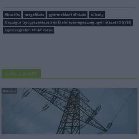
Aktuális
megelőzés
gyermekkori elhízás
túlsúly
Országos Gyógyszerészeti és Élelmezés-egészségügyi Intézet (OGYÉI)
egészségtelen táplálkozás
AJÁNLJUK MÉG
Aktuális