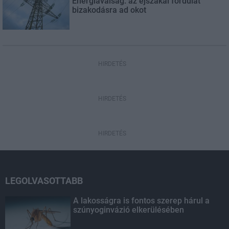
Energiaválság: az éjszakai fordulat
bizakodásra ad okot
HIRDETÉS
HIRDETÉS
HIRDETÉS
LEGOLVASOTTABB
A lakosságra is fontos szerep hárul a
szúnyoginvázió elkerülésében