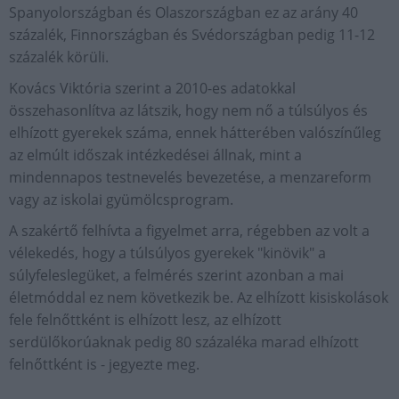
Spanyolországban és Olaszországban ez az arány 40
százalék, Finnországban és Svédországban pedig 11-12
százalék körüli.
Kovács Viktória szerint a 2010-es adatokkal
összehasonlítva az látszik, hogy nem nő a túlsúlyos és
elhízott gyerekek száma, ennek hátterében valószínűleg
az elmúlt időszak intézkedései állnak, mint a
mindennapos testnevelés bevezetése, a menzareform
vagy az iskolai gyümölcsprogram.
A szakértő felhívta a figyelmet arra, régebben az volt a
vélekedés, hogy a túlsúlyos gyerekek "kinövik" a
súlyfeleslegüket, a felmérés szerint azonban a mai
életmóddal ez nem következik be. Az elhízott kisiskolások
fele felnőttként is elhízott lesz, az elhízott
serdülőkorúaknak pedig 80 százaléka marad elhízott
felnőttként is - jegyezte meg.