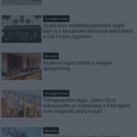
Országos hírek
Szakirányú továbbképzésekkel segíti
idén is a társadalmi kihívások leküzdését
a Gál Ferenc Egyetem
Aktuális
Szakmai napot tartott a megyei
igazgatóság
Országos hírek
Túlfogyasztás napja - július 30-ra
felhasználta az emberiség a Föld egész
évre elegendő erőforrásait
Aktuális