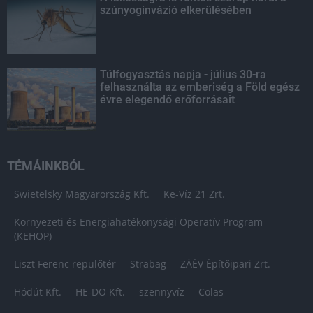
szúnyoginvázió elkerülésében
Túlfogyasztás napja - július 30-ra
felhasználta az emberiség a Föld egész
évre elegendő erőforrásait
TÉMÁINKBÓL
Swietelsky Magyarország Kft.
Ke-Víz 21 Zrt.
Környezeti és Energiahatékonysági Operatív Program
(KEHOP)
Liszt Ferenc repülőtér
Strabag
ZÁÉV Építőipari Zrt.
Hódút Kft.
HE-DO Kft.
szennyvíz
Colas