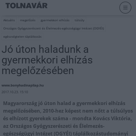
Aktuális
megelőzés
gyermekkori elhízás
túlsúly
Országos Gyógyszerészeti és Élelmezés-egészségügyi Intézet (OGYÉI)
egészségtelen táplálkozás
Jó úton haladunk a
gyermekkori elhízás
megelőzésében
www.bonyhadinapilap.hu
2017.10.23. 15:10
Magyarország jó úton halad a gyermekkori elhízás
megelőzésében, 2010-hez képest nem nőtt a túlsúlyos
és elhízott gyerekek száma - mondta Kovács Viktória,
az Országos Gyógyszerészeti és Élelmezés-
egészségügyi Intézet (OGYÉI) táplálkozástudományi