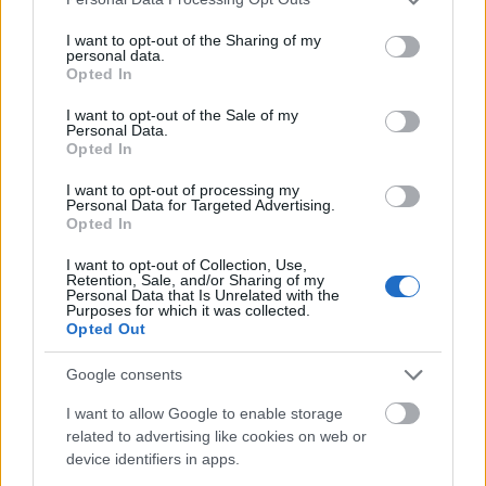
services and may gather and store information including but
not limited to your visit or usage behaviour. You may click to
I want to opt-out of the Sharing of my
personal data.
grant or deny consent to Google and its third-party tags to
Opted In
use your data for below specified purposes in below Google
consent section.
I want to opt-out of the Sale of my
Personal Data.
Opted In
I want to opt-out of processing my
Personal Data for Targeted Advertising.
Opted In
Mohács
Épkar Zrt.
Aktív Kft.
VivaPalazzo Zrt.
I want to opt-out of Collection, Use,
Épített öröksége megújításával is készül Mohács a
Retention, Sale, and/or Sharing of my
csata ötszázadik évfordulójára
Personal Data that Is Unrelated with the
Purposes for which it was collected.
Új kápolna, kiállítótér épült a mohácsi csata emlékhelyén. A
Opted Out
városban is számos beruházás készült el vagy közeledik a
befejezéshez. Új parkolóház létesül, megújul a városháza és a
Google consents
Széchenyi tér is.
I want to allow Google to enable storage
related to advertising like cookies on web or
A tengerfenék alatt négy óriáskábellel
device identifiers in apps.
kötik össze Spanyolország és