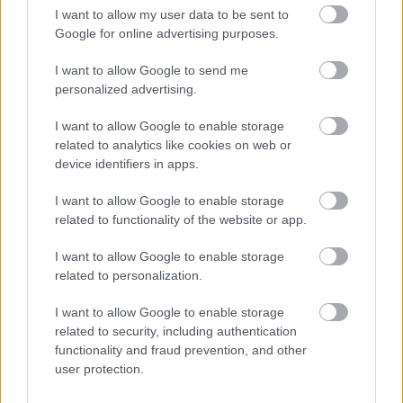
Franciaország villamosenergia-
I want to allow my user data to be sent to
hálózatát
Google for online advertising purposes.
Még több zöld, még több virág és új
I want to allow Google to send me
játszótér Debrecen egyik legfontosabb
personalized advertising.
terén
I want to allow Google to enable storage
related to analytics like cookies on web or
device identifiers in apps.
Fából épül Budakeszi új óvodája
I want to allow Google to enable storage
related to functionality of the website or app.
I want to allow Google to enable storage
Gyárleállításokkal és átszervezett
related to personalization.
termeléssel tehermentesíti a
villamosenergia-rendszert a STRABAG
I want to allow Google to enable storage
related to security, including authentication
functionality and fraud prevention, and other
user protection.