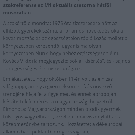
szakreferense az M1 aktuális csatorna hétfői
műsorában.
A szakértő elmondta: 1975 óta tízszeresére nőtt az
elhízott gyerekek száma, a rohamos növekedés oka a
kevés mozgás és az egészségtelen táplálkozás mellett a
környezetben keresendő, ugyanis ma olyan
környezetben élünk, hogy nehéz egészségesen élni.
Kovács Viktória megjegyezte: sok a "kísértés", és - sajnos
- az egészséges élelmiszer drága is.
Emlékeztetett, hogy október 11-én volt az elhízás
világnapja, amely a gyermekkori elhízás növekvő
trendjére hívja fel a figyelmet, és ennek apropóján
készítettek felmérést a magyarországi helyzetről.
Elmondta: Magyarországon minden ötödik gyermek
túlsúlyos vagy elhízott, ezzel európai viszonylatban a
középmezőnybe tartozunk. Hozzátette: a dél-európai
államokban, például Görögországban,