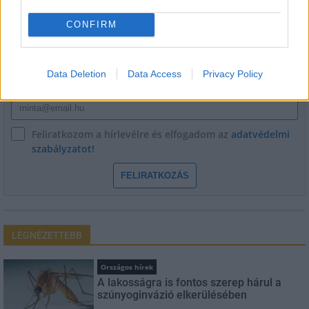
HÍRLEVÉL
CONFIRM
Név
Data Deletion
Data Access
Privacy Policy
E-mail cím
Feliratkozom a hírlevélre és elfogadom az
adatvédelmi
szabályzatot!
FELIRATKOZÁS
LEGNÉZETTEBB
Országos hírek
A lakosságra is fontos szerep hárul a
szúnyoginvázió elkerülésében