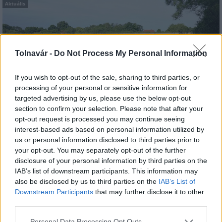
Aktuális
Tolnavár -
Do Not Process My Personal Information
If you wish to opt-out of the sale, sharing to third parties, or
Az atomerőmű egyetlen hatása a környezetre, hogy a
processing of your personal or sensitive information for
Duna vizét némileg felmelegíti
targeted advertising by us, please use the below opt-out
section to confirm your selection. Please note that after your
opt-out request is processed you may continue seeing
interest-based ads based on personal information utilized by
us or personal information disclosed to third parties prior to
your opt-out. You may separately opt-out of the further
disclosure of your personal information by third parties on the
IAB’s list of downstream participants. This information may
MAGYAR ÉPÍTŐK
also be disclosed by us to third parties on the
IAB’s List of
Downstream Participants
that may further disclose it to other
Mi épül?
third parties.
Please note that this website/app uses one or more Google
Personal Data Processing Opt Outs