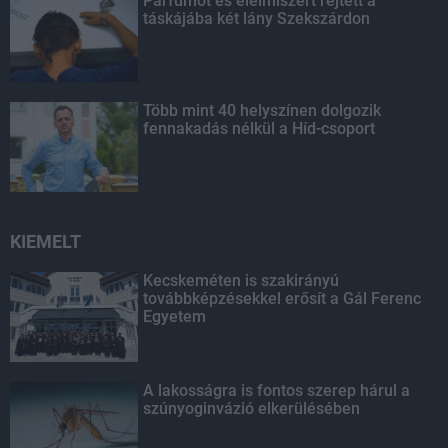
Parfümöt és élelmiszert rejtett a
táskájába két lány Szekszárdon
Több mint 40 helyszínen dolgozik
fennakadás nélkül a Híd-csoport
KIEMELT
Kecskeméten is szakirányú
továbbképzésekkel erősít a Gál Ferenc
Egyetem
A lakosságra is fontos szerep hárul a
szúnyoginvázió elkerülésében