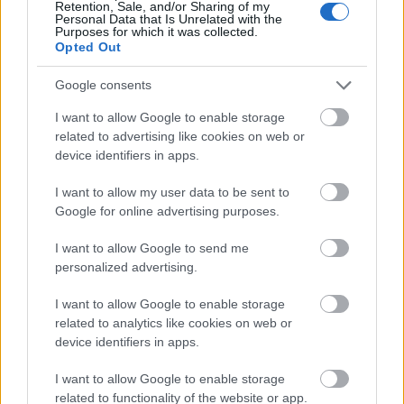
Retention, Sale, and/or Sharing of my
Elkészült a Liszt Ferenc repülőtér
Personal Data that Is Unrelated with the
Purposes for which it was collected.
közelében lévő logisztikai bázis út- és
Opted Out
közműhálózatának fejlesztése
Google consents
I want to allow Google to enable storage
Látlelet a hazai víziközművekről?
Egyetlen, fél évszázados vezetéken
related to advertising like cookies on web or
múlt Bicske vízellátása
device identifiers in apps.
I want to allow my user data to be sent to
Google for online advertising purposes.
Épített öröksége megújításával is készül
Mohács a csata ötszázadik
I want to allow Google to send me
évfordulójára
personalized advertising.
I want to allow Google to enable storage
related to analytics like cookies on web or
device identifiers in apps.
HÍRLEVÉL
I want to allow Google to enable storage
related to functionality of the website or app.