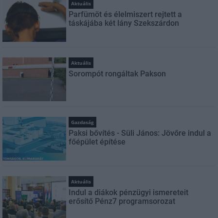
Aktuális
Parfümöt és élelmiszert rejtett a
táskájába két lány Szekszárdon
Aktuális
Sorompót rongáltak Pakson
Gazdaság
Paksi bővítés - Süli János: Jövőre indul a
főépület építése
Aktuális
Indul a diákok pénzügyi ismereteit
erősítő Pénz7 programsorozat