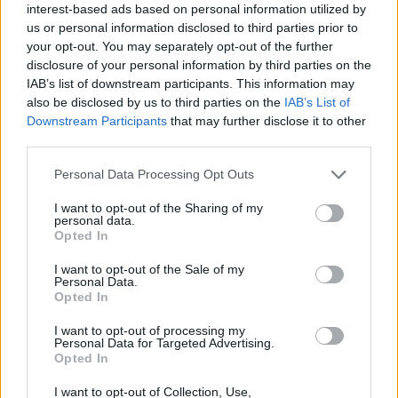
interest-based ads based on personal information utilized by
us or personal information disclosed to third parties prior to
your opt-out. You may separately opt-out of the further
disclosure of your personal information by third parties on the
IAB’s list of downstream participants. This information may
also be disclosed by us to third parties on the
IAB’s List of
Downstream Participants
that may further disclose it to other
third parties.
Please note that this website/app uses one or more Google
Personal Data Processing Opt Outs
HE-DO
BKK
KM Építő Kft.
Főmterv Mérnöki Tervező Zrt.
services and may gather and store information including but
not limited to your visit or usage behaviour. You may click to
I want to opt-out of the Sharing of my
Látványos építési szakasz indult be a Flórián téri
personal data.
grant or deny consent to Google and its third-party tags to
felüljárón
Opted In
use your data for below specified purposes in below Google
A tartós nyári hőség jelentős kihívás elé állítja a KM Építőt,
consent section.
I want to opt-out of the Sale of my
ennek ellenére folyamatosan halad az aszfaltozás.
Personal Data.
Opted In
Paks II.: Mit jelent az 5. blokk új
I want to opt-out of processing my
mérföldköve a felülvizsgálat
Personal Data for Targeted Advertising.
árnyékában?
Opted In
I want to opt-out of Collection, Use,