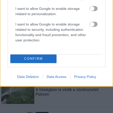
Név
I want to allow Google to enable storage
related to personalization.
E-mail cím
I want to allow Google to enable storage
related to security, including authentication
functionality and fraud prevention, and other
Feliratkozom a hírlevélre és elfogadom az
adatvédelmi
user protection.
szabályzatot!
FELIRATKOZÁS
CONFIRM
LEGNÉZETTEBB
Data Deletion
Data Access
Privacy Policy
Helyi hírek
A hőségben is védik a növényzetet
Pakson