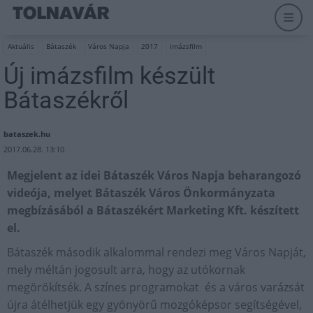
Aktuális
Bátaszék
Város Napja
2017
imázsfilm
Új imázsfilm készült
Bátaszékről
bataszek.hu
2017.06.28. 13:10
Megjelent az idei Bátaszék Város Napja beharangozó
videója, melyet Bátaszék Város Önkormányzata
megbízásából a Bátaszékért Marketing Kft. készített
el.
Bátaszék második alkalommal rendezi meg Város Napját,
mely méltán jogosult arra, hogy az utókornak
megörökítsék. A színes programokat és a város varázsát
újra átélhetjük egy gyönyörű mozgóképsor segítségével,