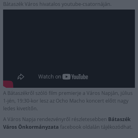
Bátaszék Város hivatalos youtube-csatornáján.
A Bátaszékről szóló film premierje a Város Napján, július
1-jén, 19:30-kor lesz az Ocho Macho koncert előtt nagy
ledes kivetítőn.
A Város Napja rendezvényről részletesebben
Bátaszék
Város Önkormányzata
facebook oldalán tájékozódhat.