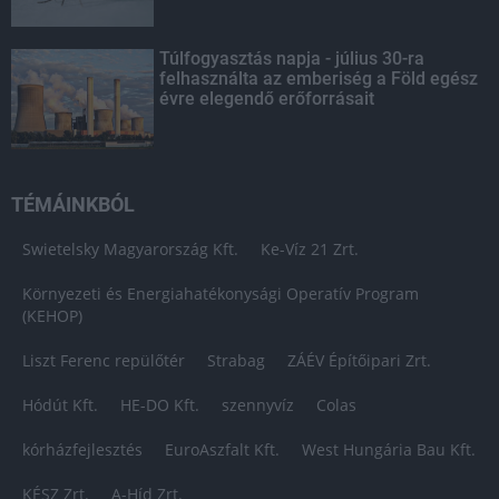
Túlfogyasztás napja - július 30-ra
felhasználta az emberiség a Föld egész
évre elegendő erőforrásait
TÉMÁINKBÓL
Swietelsky Magyarország Kft.
Ke-Víz 21 Zrt.
Környezeti és Energiahatékonysági Operatív Program
(KEHOP)
Liszt Ferenc repülőtér
Strabag
ZÁÉV Építőipari Zrt.
Hódút Kft.
HE-DO Kft.
szennyvíz
Colas
kórházfejlesztés
EuroAszfalt Kft.
West Hungária Bau Kft.
KÉSZ Zrt.
A-Híd Zrt.