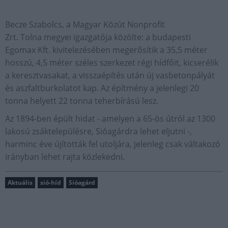
Becze Szabolcs, a Magyar Közút Nonprofit
Zrt. Tolna megyei igazgatója közölte: a budapesti
Egomax Kft. kivitelezésében megerősítik a 35,5 méter
hosszú, 4,5 méter széles szerkezet régi hídfőit, kicserélik
a keresztvasakat, a visszaépítés után új vasbetonpályát
és aszfaltburkolatot kap. Az építmény a jelenlegi 20
tonna helyett 22 tonna teherbírású lesz.
Az 1894-ben épült hidat - amelyen a 65-ös útról az 1300
lakosú zsáktelepülésre, Sióagárdra lehet eljutni -,
harminc éve újították fel utoljára, jelenleg csak váltakozó
irányban lehet rajta közlekedni.
Aktuális
sió-híd
Sióagárd