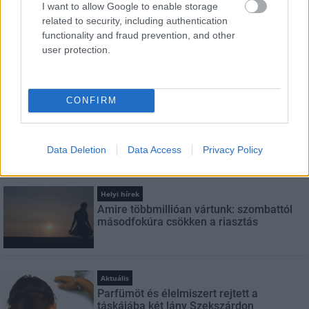
I want to allow Google to enable storage
FELIRATKOZÁS
related to security, including authentication
functionality and fraud prevention, and other
user protection.
LEGNÉZETTEBB
CONFIRM
Helyi hírek
A hőségben is védik a növényzetet
Pakson
Data Deletion
Data Access
Privacy Policy
Helyi hírek
Amire többmillióan vártunk: szombattól
másodfokúra csökken a riasztás
Aktuális
Parfümöt és élelmiszert rejtett a
táskájába két lány Szekszárdon