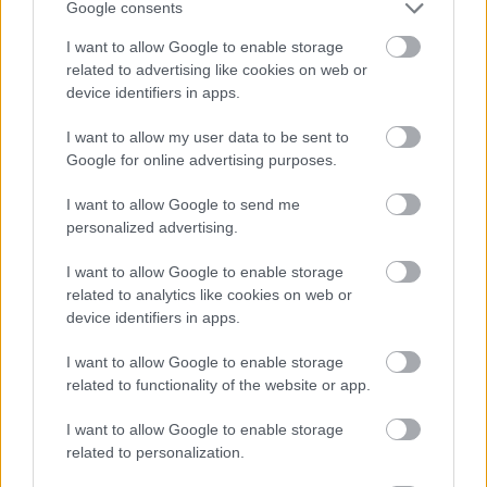
Google consents
I want to allow Google to enable storage
related to advertising like cookies on web or
Épített öröksége megújításával is készül
Mohács a csata ötszázadik
device identifiers in apps.
évfordulójára
I want to allow my user data to be sent to
Google for online advertising purposes.
I want to allow Google to send me
personalized advertising.
HÍRLEVÉL
I want to allow Google to enable storage
related to analytics like cookies on web or
Név
device identifiers in apps.
I want to allow Google to enable storage
E-mail cím
related to functionality of the website or app.
I want to allow Google to enable storage
Feliratkozom a hírlevélre és elfogadom az
adatvédelmi
related to personalization.
szabályzatot!