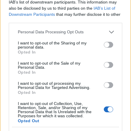
IAB’s list of downstream participants. This information may
also be disclosed by us to third parties on the
IAB’s List of
HE-DO
BKK
KM Építő Kft.
Főmterv Mérnöki Tervező Zrt.
Downstream Participants
that may further disclose it to other
Látványos építési szakasz indult be a Flórián téri
third parties.
felüljárón
Please note that this website/app uses one or more Google
Personal Data Processing Opt Outs
A tartós nyári hőség jelentős kihívás elé állítja a KM Építőt,
services and may gather and store information including but
ennek ellenére folyamatosan halad az aszfaltozás.
not limited to your visit or usage behaviour. You may click to
I want to opt-out of the Sharing of my
personal data.
grant or deny consent to Google and its third-party tags to
Opted In
Paks II.: Mit jelent az 5. blokk új
use your data for below specified purposes in below Google
mérföldköve a felülvizsgálat
consent section.
I want to opt-out of the Sale of my
árnyékában?
Personal Data.
Opted In
I want to opt-out of processing my
Elkészült a Liszt Ferenc repülőtér
Personal Data for Targeted Advertising.
közelében lévő logisztikai bázis út- és
Opted In
közműhálózatának fejlesztése
I want to opt-out of Collection, Use,
Retention, Sale, and/or Sharing of my
Personal Data that Is Unrelated with the
Purposes for which it was collected.
Látlelet a hazai víziközművekről?
Opted Out
Egyetlen, fél évszázados vezetéken
múlt Bicske vízellátása