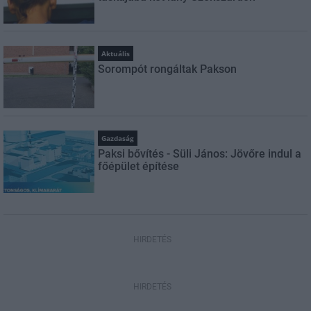
Aktuális
Sorompót rongáltak Pakson
Gazdaság
Paksi bővítés - Süli János: Jövőre indul a
főépület építése
HIRDETÉS
HIRDETÉS