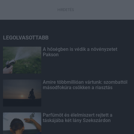
HIRDETÉS
LEGOLVASOTTABB
A hőségben is védik a növényzetet
Pakson
Amire többmillióan vártunk: szombattól
másodfokúra csökken a riasztás
Parfümöt és élelmiszert rejtett a
táskájába két lány Szekszárdon