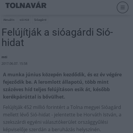
Aktuális
sió-híd
Sióagárd
Felújítják a sióagárdi Sió-
hidat
mti
2017.06.07. 15:58
A munka június közepén kezdődik, és ez év végére
fejeződik be. A leromlott állapotú, több mint
százéves híd teljes felújításon esik át, később
kerékpárúttal is bővülhet.
Felújítják 452 millió forintért a Tolna megyei Sióagárd
mellett lévő Sió-hidat - jelentette be Horváth István, a
szekszárdi egyéni választókerület országgyűlési
képviselője szerdán a beruházás helyszínén.