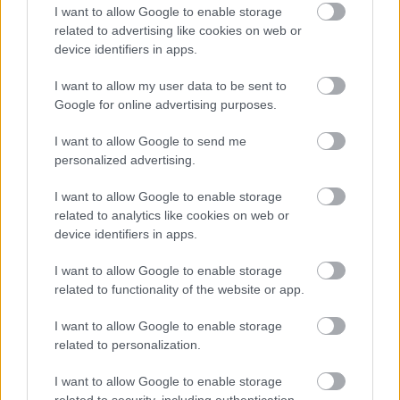
Újragondolják Lipótváros rejtett, zöld parkját
I want to allow Google to enable storage
Indulhat a Honvéd tér megújításának tervezése, ahol a
related to advertising like cookies on web or
klímatudatos gondolkodás és a helyi identitás erősítése kerül a
device identifiers in apps.
középpontba.
I want to allow my user data to be sent to
Google for online advertising purposes.
Történelmi táj, amelynek minden köve
mesél – megújul a tatai Angolkert
I want to allow Google to send me
personalized advertising.
I want to allow Google to enable storage
M1 bővítés: már zajlik a teljesen új
related to analytics like cookies on web or
Bicske Kelet csomópont építése
device identifiers in apps.
I want to allow Google to enable storage
related to functionality of the website or app.
Új gyalogosátkelők és jelzőlámpás
csomópont épül Angyalföldön
I want to allow Google to enable storage
related to personalization.
I want to allow Google to enable storage
related to security, including authentication