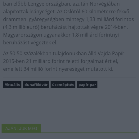
ban előbb Lengyelországban, azután Norvégiában
alapítottak leánycéget. Az Oslótól 60 kilométerre fekvő
drammeni gyáregységben mintegy 1,33 milliárd forintos
(4,3 millió euró) beruházást hajtottak végre 2014-ben.
Magyarországon ugyanakkor 1,8 milliárd forintnyi
beruházást végeztek el.
Az 50-50 százalékban tulajdonukban álló Vajda Papír
2015-ben 21 milliárd forint feletti forgalmat ért el,
emellett 34 millió forint nyereséget mutatott ki.
Aktuális
dunaföldvár
üzemépítés
papíripar
AJÁNLJUK MÉG