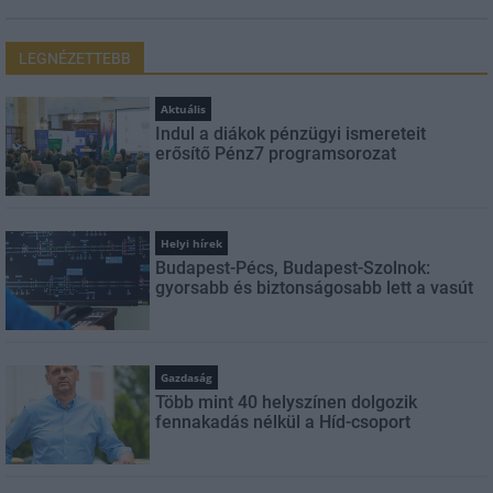
LEGNÉZETTEBB
Aktuális
Indul a diákok pénzügyi ismereteit
erősítő Pénz7 programsorozat
Helyi hírek
Budapest-Pécs, Budapest-Szolnok:
gyorsabb és biztonságosabb lett a vasút
Gazdaság
Több mint 40 helyszínen dolgozik
fennakadás nélkül a Híd-csoport