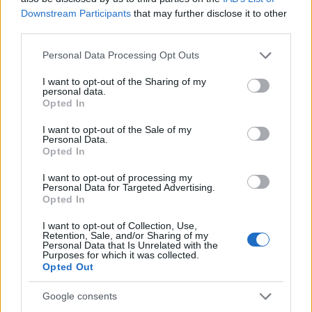
Downstream Participants
that may further disclose it to other
third parties.
Please note that this website/app uses one or more Google
MAGYAR ÉPÍTŐK
Personal Data Processing Opt Outs
services and may gather and store information including but
not limited to your visit or usage behaviour. You may click to
I want to opt-out of the Sharing of my
personal data.
Mi épül?
grant or deny consent to Google and its third-party tags to
Opted In
use your data for below specified purposes in below Google
consent section.
I want to opt-out of the Sale of my
Personal Data.
Opted In
I want to opt-out of processing my
Personal Data for Targeted Advertising.
Opted In
I want to opt-out of Collection, Use,
Retention, Sale, and/or Sharing of my
Personal Data that Is Unrelated with the
Purposes for which it was collected.
Opted Out
Belváros-Lipótváros
játszótér
Város-Teampannon Kereskedelmi és Szolgáltató Kft.
parkfelújítás
Google consents