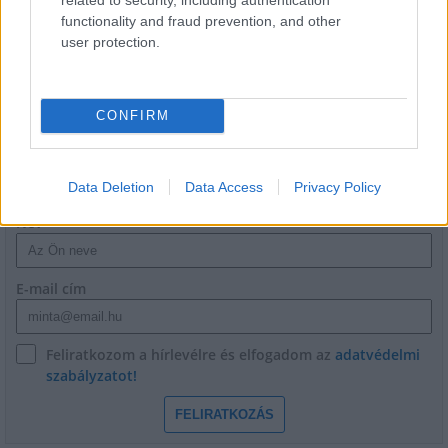
Másfélszeresére bővítik
functionality and fraud prevention, and other
Hódmezővásárhely jó hírű református
user protection.
iskoláját
CONFIRM
HÍRLEVÉL
Data Deletion
Data Access
Privacy Policy
Név
E-mail cím
Feliratkozom a hírlevélre és elfogadom az
adatvédelmi
szabályzatot!
FELIRATKOZÁS