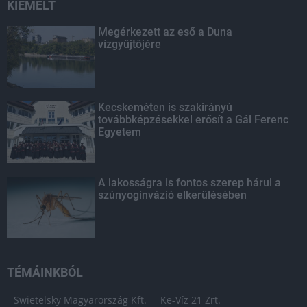
KIEMELT
Megérkezett az eső a Duna
vízgyűjtőjére
Kecskeméten is szakirányú
továbbképzésekkel erősít a Gál Ferenc
Egyetem
A lakosságra is fontos szerep hárul a
szúnyoginvázió elkerülésében
TÉMÁINKBÓL
Swietelsky Magyarország Kft.
Ke-Víz 21 Zrt.