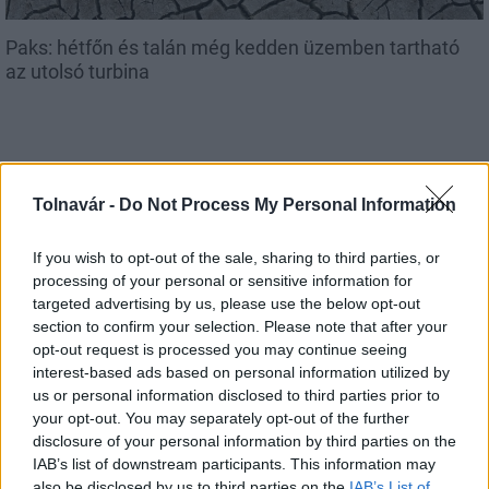
Paks: hétfőn és talán még kedden üzemben tartható
az utolsó turbina
Aktuális
Tolnavár -
Do Not Process My Personal Information
If you wish to opt-out of the sale, sharing to third parties, or
processing of your personal or sensitive information for
targeted advertising by us, please use the below opt-out
section to confirm your selection. Please note that after your
opt-out request is processed you may continue seeing
interest-based ads based on personal information utilized by
Az atomerőmű egyetlen hatása a környezetre, hogy a
us or personal information disclosed to third parties prior to
Duna vizét némileg felmelegíti
your opt-out. You may separately opt-out of the further
disclosure of your personal information by third parties on the
IAB’s list of downstream participants. This information may
also be disclosed by us to third parties on the
IAB’s List of