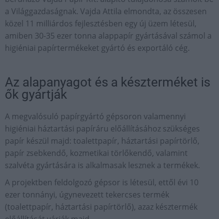
a Világgazdaságnak. Vajda Attila elmondta, az összesen
közel 11 milliárdos fejlesztésben egy új üzem létesül,
amiben 30-35 ezer tonna alappapír gyártásával számol a
higiéniai papírtermékeket gyártó és exportáló cég.
Az alapanyagot és a készterméket is
ők gyártják
A megvalósuló papírgyártó gépsoron valamennyi
higiéniai háztartási papíráru előállításához szükséges
papír készül majd: toalettpapír, háztartási papírtörlő,
papír zsebkendő, kozmetikai törlőkendő, valamint
szalvéta gyártására is alkalmasak lesznek a termékek.
A projektben feldolgozó gépsor is létesül, ettől évi 10
ezer tonnányi, úgynevezett tekercses termék
(toalettpapír, háztartási papírtörlő), azaz késztermék