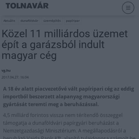
Aktuális
dunaföldvár
üzemépítés
papíripar
Közel 11 milliárdos üzemet
épít a garázsból indult
magyar cég
vg.hu
2017.04.27. 16:04
A 18 év alatt piacvezetővé vált papíripari cég az eddig
importból beszerzett alapanyag magyarországi
gyártását teremti meg a beruházással.
4,5 milliárd forintos vissza nem térítendő összeggel
támogatja a dunaföldvári papírgyári beruházást a
Nemzetgazdasági Minisztérium. A megállapodásról a
beruházó Vajda Papír Kft. alapító tulajdonosa számolt be