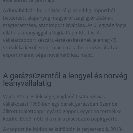
előállítását várják majd.
A dunaföldvári beruházás célja az eddig importból
beszerzett alapanyag magyarországi gyártásának
megteremtése, azaz import kiváltása. Az új egység fogja
ellátni alapanyaggal a Vajda Papír Kft.-t is. A
vállalatcsoport készáru-értékesítésének jelenleg 45
százaléka kerül exportpiacokra, a beruházás által az
export mennyisége növelhető lesz majd.
A garázsüzemtől a lengyel és norvég
leányvállalatig
Vajda Attila és felesége, Vajdáné Csata Szilvia a
vállalkozást 1999-ben egy bérelt garázsban üzembe
állított toalettpapír-gyártó géppel, egyetlen termékkel
kezdte. Ebből nőtt ki a mára piacvezető papírgyártó.
A csoport belföldön és külföldön is terjeszkedik, 2013-