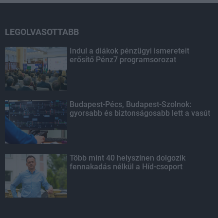
LEGOLVASOTTABB
Indul a diákok pénzügyi ismereteit
erősítő Pénz7 programsorozat
Budapest-Pécs, Budapest-Szolnok:
gyorsabb és biztonságosabb lett a vasút
Több mint 40 helyszínen dolgozik
fennakadás nélkül a Híd-csoport