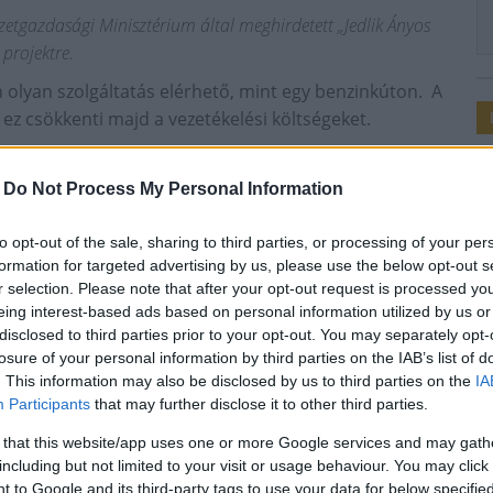
gazdasági Minisztérium által meghirdetett „Jedlik Ányos
projektre.
n olyan szolgáltatás elérhető, mint egy benzinkúton. A
 ez csökkenti majd a vezetékelési költségeket.
elül 300-350 km-t tudnak megtenni. Ha a tulajdonos
 akkor egy egész éjszakán át töltenie kell, ezen az
-
Do Not Process My Personal Information
észen állhat a kocsi.
to opt-out of the sale, sharing to third parties, or processing of your per
eruházással az a céljuk, hogy egy országos hálózat
formation for targeted advertising by us, please use the below opt-out s
 az elektromos személygépkocsik száma. A beruházás
r selection. Please note that after your opt-out request is processed y
gymillió forint önrészt vállalt az önkormányzat.
eing interest-based ads based on personal information utilized by us or
disclosed to third parties prior to your opt-out. You may separately opt-
losure of your personal information by third parties on the IAB’s list of
. This information may also be disclosed by us to third parties on the
IA
Participants
that may further disclose it to other third parties.
töltőtelepítés
 that this website/app uses one or more Google services and may gath
including but not limited to your visit or usage behaviour. You may click 
 to Google and its third-party tags to use your data for below specifi