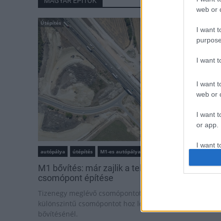
MAGYAR ÉPÍTŐK
web or d
Útépítés
I want t
purpose
I want 
I want t
web or d
I want t
or app.
I want t
autópálya
útépítés
M1-es autópálya
Bicske
M1 bővítés: már zajlik a teljesen új Bicske Kele
I want t
csomópont építése
authenti
Tizenegy meglévő csomópontot korszerűsít és négy új,
különszintű csomópontot hoz létre az MKIF az M1-es
bővítésénél.