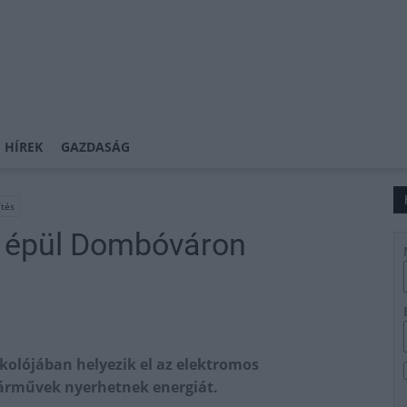
 HÍREK
GAZDASÁG
ítés
s épül Dombóváron
kolójában helyezik el az elektromos
járművek nyerhetnek energiát.