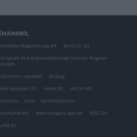
ÉMÁINKBÓL
Swietelsky Magyarország Kft.
Ke-Víz 21 Zrt.
Környezeti és Energiahatékonysági Operatív Program
(KEHOP)
Liszt Ferenc repülőtér
Strabag
ZÁÉV Építőipari Zrt.
Hódút Kft.
HE-DO Kft.
szennyvíz
Colas
kórházfejlesztés
EuroAszfalt Kft.
West Hungária Bau Kft.
KÉSZ Zrt.
A-Híd Zrt.