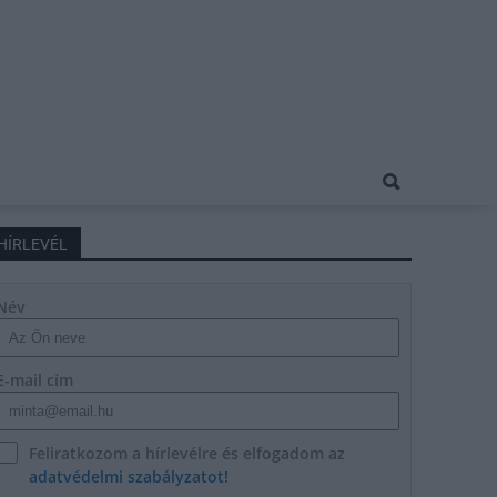
HÍRLEVÉL
Név
E-mail cím
Feliratkozom a hírlevélre és elfogadom az
adatvédelmi szabályzatot!