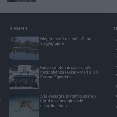
KIEMELT
T
Megérkezett az eső a Duna
vízgyűjtőjére
Kecskeméten is szakirányú
továbbképzésekkel erősít a Gál
Ferenc Egyetem
A lakosságra is fontos szerep
a
hárul a szúnyoginvázió
elkerülésében