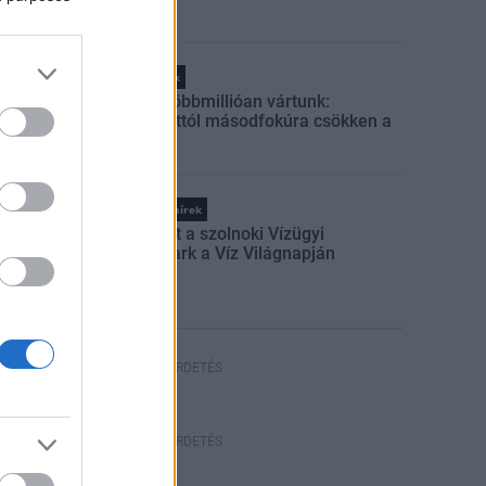
Helyi hírek
Amire többmillióan vártunk:
szombattól másodfokúra csökken a
riasztás
Országos hírek
Megnyílt a szolnoki Vízügyi
Emlékpark a Víz Világnapján
HIRDETÉS
HIRDETÉS