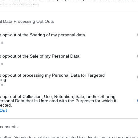
ogle consent section.
l Data Processing Opt Outs
o opt-out of the Sharing of my personal data.
In
Helyi hírek
o opt-out of the Sale of my Personal Data.
In
to opt-out of processing my Personal Data for Targeted
ing.
In
ióan vártunk:
A hőségben is védik a
o opt-out of Collection, Use, Retention, Sale, and/or Sharing
ásodfokúra
növényzetet Pakson
ersonal Data that Is Unrelated with the Purposes for which it
lected.
sztás
Out
consents
o allow Google to enable storage related to advertising like cookies on