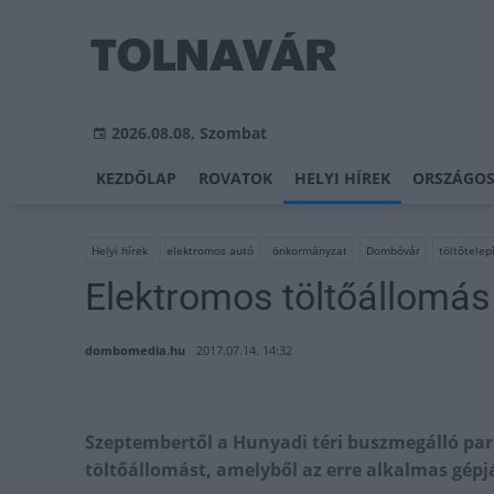
2026.08.08, Szombat
KEZDŐLAP
ROVATOK
HELYI HÍREK
ORSZÁGOS
Helyi hírek
elektromos autó
önkormányzat
Dombóvár
töltőtelep
Elektromos töltőállomá
dombomedia.hu
2017.07.14. 14:32
Szeptembertől a Hunyadi téri buszmegálló par
töltőállomást, amelyből az erre alkalmas gép