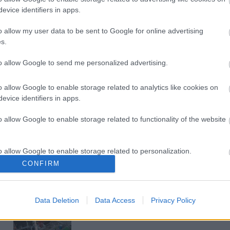
evice identifiers in apps.
Új gyalogosátkelők és jelzőlámpás
o allow my user data to be sent to Google for online advertising
csomópont épül Angyalföldön
s.
to allow Google to send me personalized advertising.
Másfélszeresére bővítik
o allow Google to enable storage related to analytics like cookies on
Hódmezővásárhely jó hírű
református iskoláját
evice identifiers in apps.
o allow Google to enable storage related to functionality of the website
Látványos építési szakasz indult
be a Flórián téri felüljárón
o allow Google to enable storage related to personalization.
CONFIRM
t
o allow Google to enable storage related to security, including
cation functionality and fraud prevention, and other user protection.
Paks II.: Mit jelent az 5. blokk új
Data Deletion
Data Access
Privacy Policy
mérföldköve a felülvizsgálat
árnyékában?